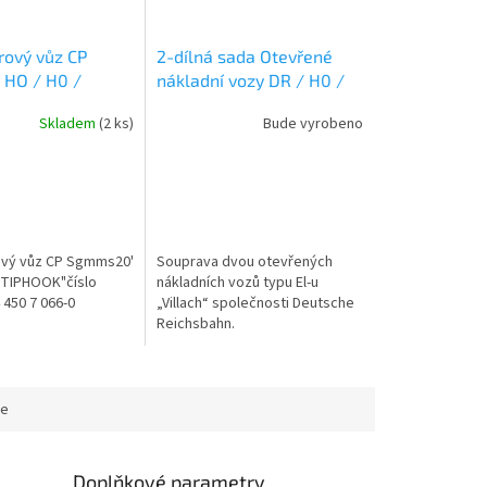
rový vůz CP
2-dílná sada Otevřené
HO / H0 /
nákladní vozy DR / H0 /
ess S450066
ROCO 6600194
Skladem
(2 ks)
Bude vyrobeno
ový vůz CP Sgmms20'
Souprava dvou otevřených
"TIPHOOK"číslo
nákladních vozů typu El-u
 450 7 066-0
„Villach“ společnosti Deutsche
Reichsbahn.
ce
Doplňkové parametry