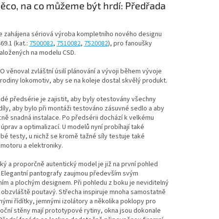
něco, na co můžeme být hrdí: Předřada
1
e zahájena sériová výroba kompletního nového designu
9.1 (kat.:
7500082
,
7510082
,
7520082
), pro fanoušky
aložených na modelu CSD.
věnoval zvláštní úsilí plánování a vývoji během vývoje
 rodiny lokomotiv, aby se na koleje dostal skvělý produkt.
dé předsérie je zajistit, aby byly otestovány všechny
díly, aby bylo při montáži testováno zásuvné sedlo a aby
ně snadná instalace. Po předsérii dochází k velkému
úprav a optimalizací. U modelů nyní probíhají také
é testy, u nichž se kromě tažné síly testuje také
motoru a elektroniky.
ý a proporčně autentický model je již na první pohled
. Elegantní pantografy zaujmou především svým
m a plochým designem. Při pohledu z boku je neviditelný
 obzvláště poutavý. Střecha inspiruje mnoha samostatně
ými řídítky, jemnými izolátory a několika poklopy pro
oční stěny mají prototypové rytiny, okna jsou dokonale