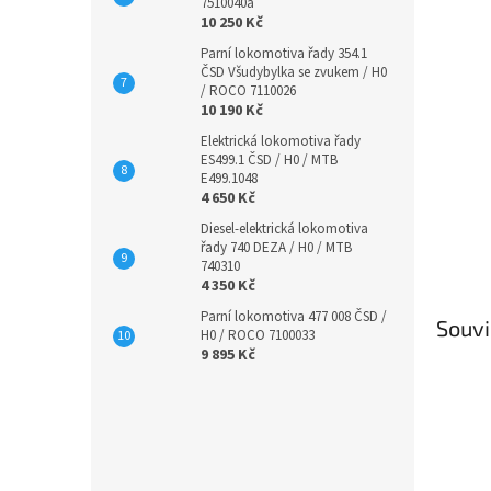
7510040a
10 250 Kč
Parní lokomotiva řady 354.1
ČSD Všudybylka se zvukem / H0
/ ROCO 7110026
10 190 Kč
Elektrická lokomotiva řady
ES499.1 ČSD / H0 / MTB
E499.1048
4 650 Kč
Diesel-elektrická lokomotiva
řady 740 DEZA / H0 / MTB
740310
4 350 Kč
Parní lokomotiva 477 008 ČSD /
Souvi
H0 / ROCO 7100033
9 895 Kč