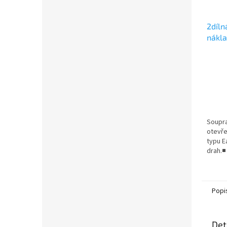
2díln
nákla
/ RO
Soupr
otevře
typu E
drah.■
ucelen
sypkéh
Popi
Det