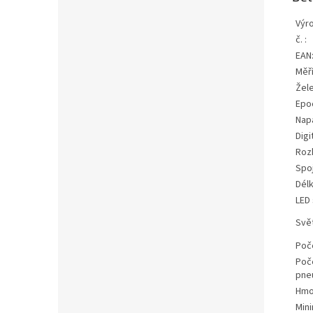
Výr
č. :
EAN
Měří
Žele
Epo
Nap
Digi
Rozh
Spo
Délk
LED
Svě
Poč
Poče
pne
Hmo
Mini