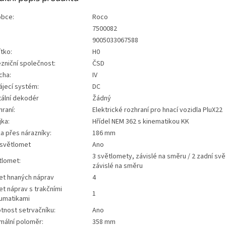
obce:
Roco
7500082
:
9005033067588
tko:
H0
zniční společnost:
ČSD
cha:
IV
ájecí systém:
DC
tální dekodér
Žádný
raní:
Elektrické rozhraní pro hnací vozidla PluX22
jka:
Hřídel NEM 362 s kinematikou KK
a přes nárazníky:
186 mm
 světlomet
Ano
3 světlomety, závislé na směru / 2 zadní svě
tlomet:
závislé na směru
et hnaných náprav
4
t náprav s trakčními
1
umatikami
tnost setrvačníku:
Ano
mální poloměr:
358 mm