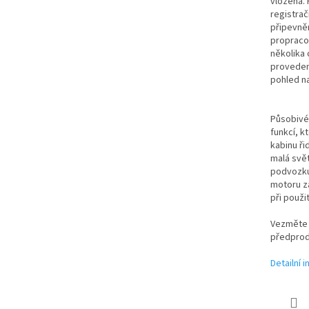
vložena.
registrač
připevně
propraco
několika
provedené
pohled n
Působivé 
funkcí, k
kabinu ři
malá svět
podvozku.
motoru z
při použit
Vezměte 
předprod
Detailní 