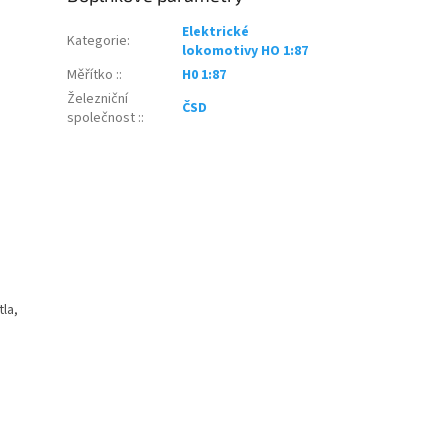
Elektrické
Kategorie
:
lokomotivy HO 1:87
Měřítko :
:
H0 1:87
Železniční
ČSD
společnost :
:
tla,