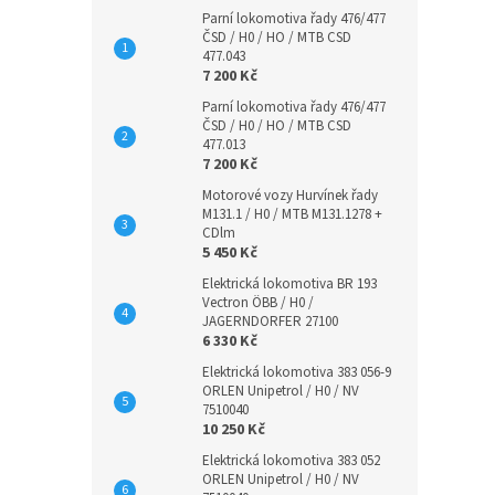
Parní lokomotiva řady 476/477
ČSD / H0 / HO / MTB CSD
477.043
7 200 Kč
Parní lokomotiva řady 476/477
ČSD / H0 / HO / MTB CSD
477.013
7 200 Kč
Motorové vozy Hurvínek řady
M131.1 / H0 / MTB M131.1278 +
CDlm
5 450 Kč
Elektrická lokomotiva BR 193
Vectron ÖBB / H0 /
JAGERNDORFER 27100
6 330 Kč
Elektrická lokomotiva 383 056-9
ORLEN Unipetrol / H0 / NV
7510040
10 250 Kč
Elektrická lokomotiva 383 052
ORLEN Unipetrol / H0 / NV