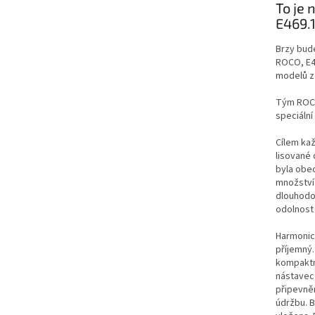
To je 
E469.
Brzy bud
ROCO, E46
modelů z
Tým ROCO 
speciální
Cílem kaž
lisované 
byla obec
množství 
dlouhodob
odolnost 
Harmonick
příjemný
kompaktní
nástavec
připevněn
údržbu. B