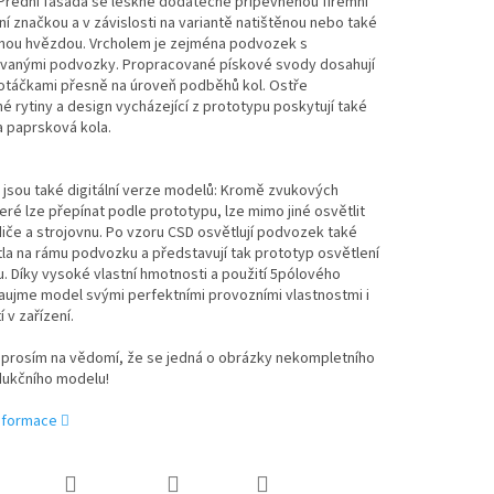
 Přední fasáda se leskne dodatečně připevněnou firemní
ní značkou a v závislosti na variantě natištěnou nebo také
nou hvězdou. Vrcholem je zejména podvozek s
vanými podvozky. Propracované pískové svody dosahují
 otáčkami přesně na úroveň podběhů kol. Ostře
 rytiny a design vycházející z prototypu poskytují také
a paprsková kola.
jsou také digitální verze modelů: Kromě zvukových
teré lze přepínat podle prototypu, lze mimo jiné osvětlit
diče a strojovnu. Po vzoru CSD osvětlují podvozek také
la na rámu podvozku a představují tak prototyp osvětlení
 Díky vysoké vlastní hmotnosti a použití 5pólového
aujme model svými perfektními provozními vlastnostmi i
í v zařízení.
prosím na vědomí, že se jedná o obrázky nekompletního
ukčního modelu!
informace