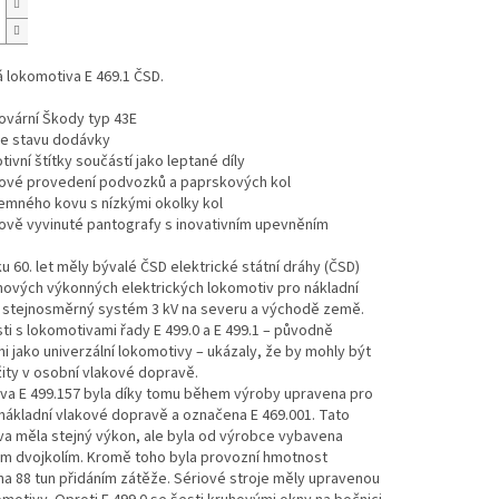
á lokomotiva E 469.1 ČSD.
ovární Škody typ 43E
ve stavu dodávky
ivní štítky součástí jako leptané díly
ánové provedení podvozků a paprskových kol
jemného kovu s nízkými okolky kol
ově vyvinuté pantografy s inovativním upevněním
u 60. let měly bývalé ČSD elektrické státní dráhy (ČSD)
nových výkonných elektrických lokomotiv pro nákladní
o stejnosměrný systém 3 kV na severu a východě země.
i s lokomotivami řady E 499.0 a E 499.1 – původně
i jako univerzální lokomotivy – ukázaly, že by mohly být
ity v osobní vlakové dopravě.
va E 499.157 byla díky tomu během výroby upravena pro
 nákladní vlakové dopravě a označena E 469.001. Tato
a měla stejný výkon, ale byla od výrobce vybavena
m dvojkolím. Kromě toho byla provozní hmotnost
a 88 tun přidáním zátěže. Sériové stroje měly upravenou