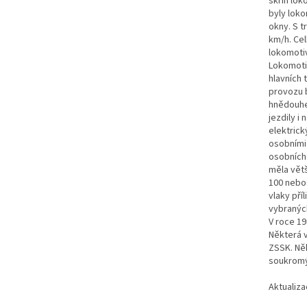
skříň lok
byly loko
okny. S t
km/h. Ce
lokomoti
Lokomotiv
hlavních 
provozu 
hnědouhel
jezdily i
elektrick
osobními 
osobních 
měla větš
100 nebo 
vlaky pří
vybraných
V roce 19
Některá v
ZSSK. Něk
soukromý
Aktualiza