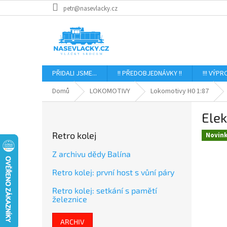
Přejít
petr@nasevlacky.cz
na
obsah
PŘIDALI JSME...
!! PŘEDOBJEDNÁVKY !!
!!! VÝPR
Domů
LOKOMOTIVY
Lokomotivy H0 1:87
P
Elek
o
s
Retro kolej
Novin
t
r
Z archivu dědy Balína
a
Retro kolej: první host s vůní páry
n
n
Retro kolej: setkání s pamětí
í
železnice
p
a
ARCHIV