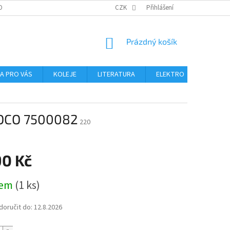
OBNÍCH ÚDAJŮ
CZK
Přihlášení
NÁKUPNÍ
Prázdný košík
KOŠÍK
NA PRO VÁS
KOLEJE
LITERATURA
ELEKTRO
MIKROS
 ROCO 7500082
220
90 Kč
dem
(1 ks)
oručit do:
12.8.2026