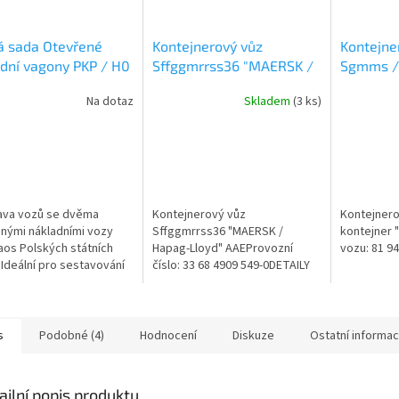
á sada Otevřené
Kontejnerový vůz
Kontejne
dní vagony PKP / H0
Sffggmrrss36 "MAERSK /
Sgmms / 
CO 6600171
Hapag-Lloyd" AAE / H0 /
Sudexpr
Na dotaz
Skladem
(3 ks)
Brawa 48109
ava vozů se dvěma
Kontejnerový vůz
Kontejner
nými nákladními vozy
Sffggmrrss36 "MAERSK /
kontejner 
aos Polských státních
Hapag-Lloyd" AAEProvozní
vozu: 81 94
 Ideální pro sestavování
číslo: 33 68 4909 549-0DETAILY
ých vlaků■ Pro přepravu
MODELUVícedílný brzdový
o zboží nebo šrotu
systémJemně gravírované
podvozkyOtevřený rám...
s
Podobné (4)
Hodnocení
Diskuze
Ostatní informa
ailní popis produktu