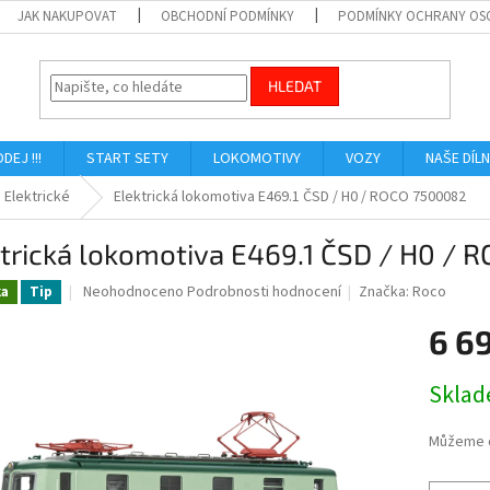
JAK NAKUPOVAT
OBCHODNÍ PODMÍNKY
PODMÍNKY OCHRANY OS
HLEDAT
ODEJ !!!
START SETY
LOKOMOTIVY
VOZY
NAŠE DÍL
Elektrické
Elektrická lokomotiva E469.1 ČSD / H0 / ROCO 7500082
trická lokomotiva E469.1 ČSD / H0 /
Průměrné
Neohodnoceno
Podrobnosti hodnocení
Značka:
Roco
ka
Tip
hodnocení
produktu
6 6
je
0,0
Měrná
Skla
z
cena:
5
hvězdiček.
Můžeme d