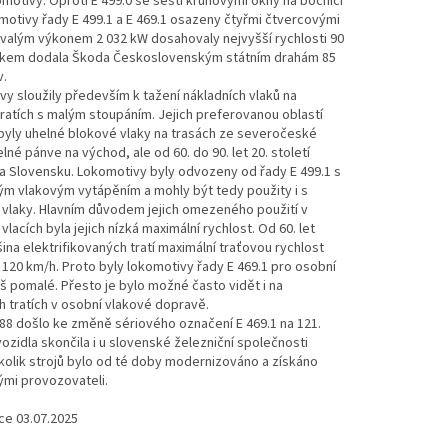
omotivy. Oproti E 499.0 se šesti kruhovými okny na bočnici
motivy řady E 499.1 a E 469.1 osazeny čtyřmi čtvercovými
rvalým výkonem 2 032 kW dosahovaly nejvyšší rychlosti 90
lkem dodala Škoda Československým státním drahám 85
v.
y sloužily především k tažení nákladních vlaků na
tratích s malým stoupáním. Jejich preferovanou oblastí
byly uhelné blokové vlaky na trasách ze severočeské
né pánve na východ, ale od 60. do 90. let 20. století
 na Slovensku. Lokomotivy byly odvozeny od řady E 499.1 s
ým vlakovým vytápěním a mohly být tedy použity i s
vlaky. Hlavním důvodem jejich omezeného použití v
vlacích byla jejich nízká maximální rychlost. Od 60. let
ina elektrifikovaných tratí maximální traťovou rychlost
120 km/h. Proto byly lokomotivy řady E 469.1 pro osobní
liš pomalé. Přesto je bylo možné často vidět i na
 tratích v osobní vlakové dopravě.
88 došlo ke změně sériového označení E 469.1 na 121.
ozidla skončila i u slovenské železniční společnosti
olik strojů bylo od té doby modernizováno a získáno
mi provozovateli.
ce 03.07.2025