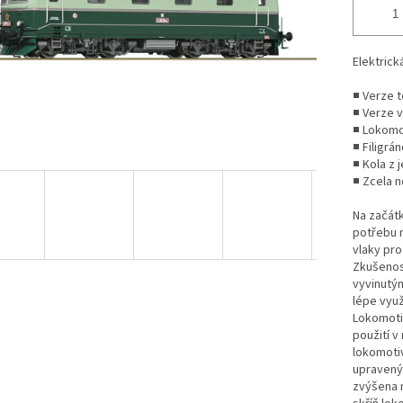
Elektrick
■ Verze t
■ Verze 
■ Lokomot
■ Filigr
■ Kola z 
■ Zcela n
Na začátk
potřebu 
vlaky pr
Zkušenost
vyvinutým
lépe využ
Lokomoti
použití v
lokomotiv
upravený
zvýšena n