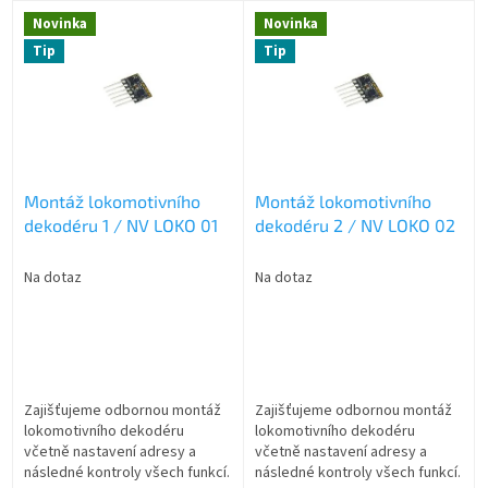
o
V
Novinka
Novinka
d
ý
u
Tip
Tip
p
k
i
t
s
ů
p
r
o
Montáž lokomotivního
Montáž lokomotivního
d
dekodéru 1 / NV LOKO 01
dekodéru 2 / NV LOKO 02
u
k
t
Na dotaz
Na dotaz
ů
Zajišťujeme odbornou montáž
Zajišťujeme odbornou montáž
lokomotivního dekodéru
lokomotivního dekodéru
včetně nastavení adresy a
včetně nastavení adresy a
následné kontroly všech funkcí.
následné kontroly všech funkcí.