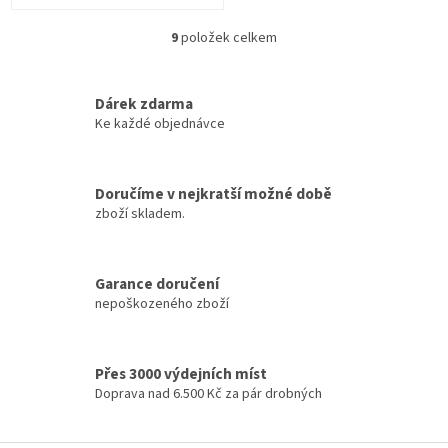
9
položek celkem
O
v
l
á
Dárek zdarma
d
Ke každé objednávce
a
c
í
Doručíme v nejkratší možné době
p
zboží skladem.
r
v
k
y
Garance doručení
v
nepoškozeného zboží
ý
p
i
s
Přes 3000 výdejních míst
u
Doprava nad 6.500 Kč za pár drobných