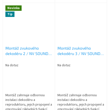
Cena zahrnuje pouze práci –
jízdy a zvuku. Zvukový projekt,
lokomotivní dekodér není
dekodér ani reproduktor
Novinka
součástí služby...
nejsou...
Tip
Montáž zvukového
Montáž zvukového
dekodéru 2 / NV SOUND
dekodéru 3 / NV SOUND
02
03
Na dotaz
Na dotaz
Montáž zahrnuje odbornou
Montáž zahrnuje odbornou
instalaci dekodéru a
instalaci dekodéru a
reproduktoru, jejich propojení a
reproduktoru, jejich propojení a
otestování základních funkcí
otestování základních funkcí