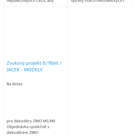
nejdůležitějších částí, aby
opravy všech mechanických i
model spolehlivě jezdil. Co
elektrických částí modelu. Co
servis zahrnuje: Kontrola a
servis zahrnuje: Kompletní...
čištění pojezdu a...
Zvukový projekt 8/16bit /
JACEK - MODELY
Na dotaz
pro dekodéry ZIMO MS/MX
Objednávka společně s
dekodérem ZIMO