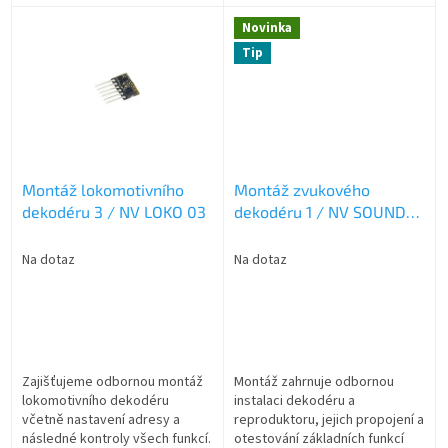
Cena zahrnuje pouze práci –
Cena zahrnuje pouze práci –
lokomotivní dekodér není
lokomotivní dekodér není
Novinka
součástí služby...
součástí služby...
Tip
Montáž lokomotivního
Montáž zvukového
dekodéru 3 / NV LOKO 03
dekodéru 1 / NV SOUND
01
Na dotaz
Na dotaz
Zajišťujeme odbornou montáž
Montáž zahrnuje odbornou
lokomotivního dekodéru
instalaci dekodéru a
včetně nastavení adresy a
reproduktoru, jejich propojení a
následné kontroly všech funkcí.
otestování základních funkcí