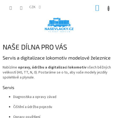
Přejít
NÁKUP
na
CZK
obsah
KOŠÍK
NAŠE DÍLNA PRO VÁS
Servis a digitalizace lokomotiv modelové železnice
Nabízíme
opravy, údržbu a digitalizaci lokomotiv
všech běžných
velikostí (H0, TT, N, 0). Postaráme se o to, aby vaše modely jezdily
spolehlivě a plynule.
Servis
Diagnostika a opravy závad
Čištění a údržba pojezdu
Opravy osvětlení