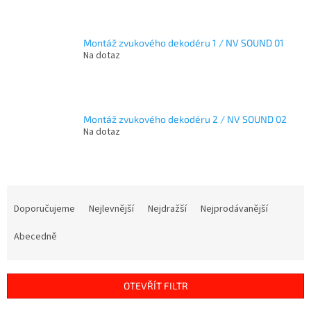
Montáž zvukového dekodéru 1 / NV SOUND 01
Na dotaz
Montáž zvukového dekodéru 2 / NV SOUND 02
Na dotaz
Ř
a
Doporučujeme
Nejlevnější
Nejdražší
Nejprodávanější
z
e
Abecedně
n
í
p
OTEVŘÍT FILTR
r