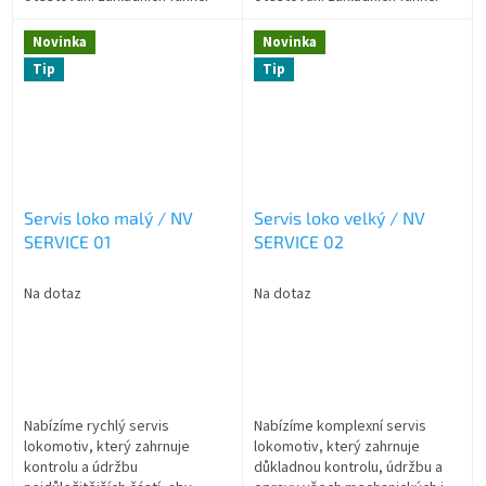
jízdy a zvuku. Zvukový projekt,
jízdy a zvuku. Zvukový projekt,
dekodér ani reproduktor
dekodér ani reproduktor
Novinka
Novinka
nejsou...
nejsou...
Tip
Tip
Servis loko malý / NV
Servis loko velký / NV
SERVICE 01
SERVICE 02
Na dotaz
Na dotaz
Nabízíme rychlý servis
Nabízíme komplexní servis
lokomotiv, který zahrnuje
lokomotiv, který zahrnuje
kontrolu a údržbu
důkladnou kontrolu, údržbu a