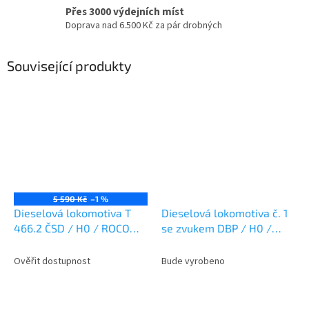
Přes 3000 výdejních míst
Doprava nad 6.500 Kč za pár drobných
Související produkty
5 590 Kč
–1 %
Dieselová lokomotiva T
Dieselová lokomotiva č. 1
466.2 ČSD / H0 / ROCO
se zvukem DBP / H0 /
7300062
ROCO 7310083
Ověřit dostupnost
Bude vyrobeno