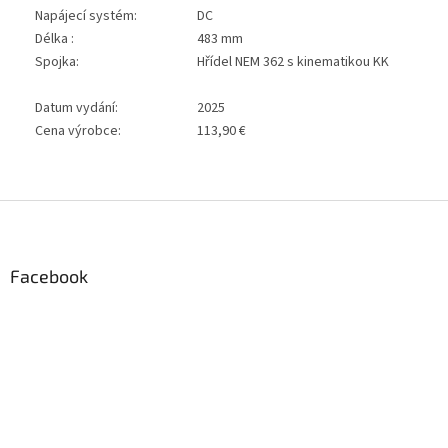
Napájecí systém:
DC
Délka :
483 mm
Spojka:
Hřídel NEM 362 s kinematikou KK
Datum vydání:
2025
Cena výrobce:
113,90 €
Z
á
p
a
Facebook
t
í