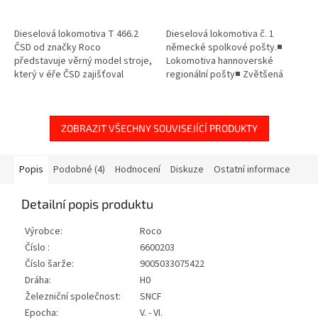
Dieselová lokomotiva T 466.2
Dieselová lokomotiva č. 1
ČSD od značky Roco
německé spolkové pošty.■
představuje věrný model stroje,
Lokomotiva hannoverské
který v éře ČSD zajišťoval
regionální pošty■ Zvětšená
klíčovou nákladní i osobní
expanzní nádrž chladicí vody■
dopravu. Tento detailně
Model je z výroby vybaven
propracovaný model...
trvale připájeným...
ZOBRAZIT VŠECHNY SOUVISEJÍCÍ PRODUKTY
Popis
Podobné (4)
Hodnocení
Diskuze
Ostatní informace
Detailní popis produktu
Výrobce:
Roco
Číslo :
6600203
Číslo šarže:
9005033075422
Dráha:
H0
Železniční společnost:
SNCF
Epocha:
V. - VI.