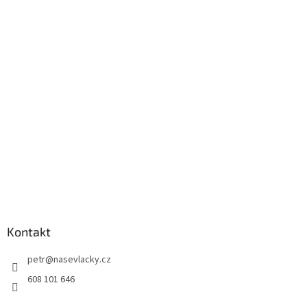
Kontakt
petr
@
nasevlacky.cz
608 101 646