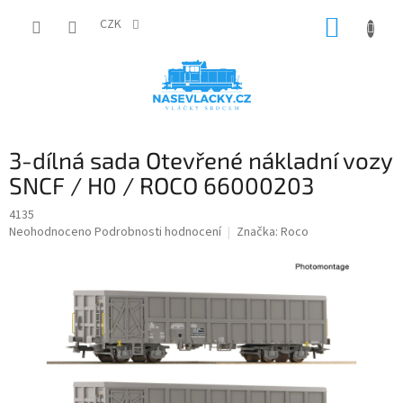
Přejít
NÁKUP
na
CZK
obsah
KOŠÍK
3-dílná sada Otevřené nákladní vozy
SNCF / H0 / ROCO 66000203
4135
Průměrné
Neohodnoceno
Podrobnosti hodnocení
Značka:
Roco
hodnocení
produktu
je
0,0
z
5
hvězdiček.