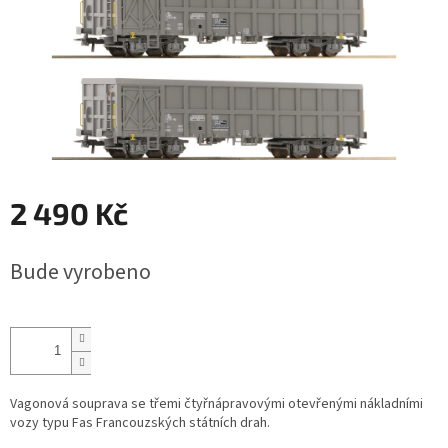
2 490 Kč
Měrná
Bude vyrobeno
cena:
Vagonová souprava se třemi čtyřnápravovými otevřenými nákladními
vozy typu Fas Francouzských státních drah.