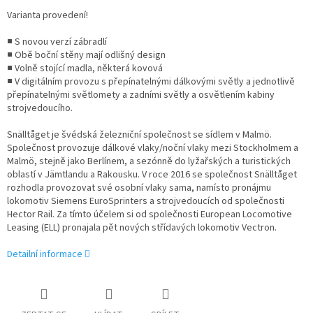
Varianta provedení!
■ S novou verzí zábradlí
■ Obě boční stěny mají odlišný design
■ Volně stojící madla, některá kovová
■ V digitálním provozu s přepínatelnými dálkovými světly a jednotlivě
přepínatelnými světlomety a zadními světly a osvětlením kabiny
strojvedoucího.
Snälltåget je švédská železniční společnost se sídlem v Malmö.
Společnost provozuje dálkové vlaky/noční vlaky mezi Stockholmem a
Malmö, stejně jako Berlínem, a sezónně do lyžařských a turistických
oblastí v Jämtlandu a Rakousku. V roce 2016 se společnost Snälltåget
rozhodla provozovat své osobní vlaky sama, namísto pronájmu
lokomotiv Siemens EuroSprinters a strojvedoucích od společnosti
Hector Rail. Za tímto účelem si od společnosti European Locomotive
Leasing (ELL) pronajala pět nových střídavých lokomotiv Vectron.
Detailní informace