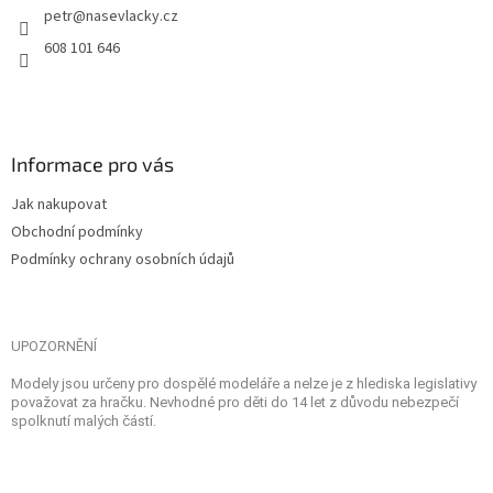
petr
@
nasevlacky.cz
608 101 646
Informace pro vás
Jak nakupovat
Obchodní podmínky
Podmínky ochrany osobních údajů
UPOZORNĚNÍ
Modely jsou určeny pro dospělé modeláře a nelze je z hlediska legislativy
považovat za hračku. Nevhodné pro děti do 14 let z důvodu nebezpečí
spolknutí malých částí.