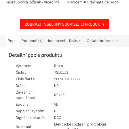
nápravových ložisek - Vícedílný
klanicemi■ Odnímatelné boční
brzdový systém - Profilovaná
nakládací rampy
dvojkolí s detailem i z vnitřní
strany -...
ZOBRAZIT VŠECHNY SOUVISEJÍCÍ PRODUKTY
Popis
Podobné (4)
Hodnocení
Diskuze
Ostatní informace
Detailní popis produktu
Výrobce:
Roco
Číslo :
7510119
Číslo šarže:
9005033072322
Dráha:
H0
Železniční
Různé
společnost:
Epocha:
VI.
Napájecí systém:
DC
Digitální dekodér
DCC
Elektrické rozhraní pro trakční
Rozhraní: