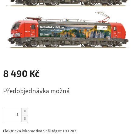
8 490 Kč
Měrná
Předobjednávka možná
cena:
Elektrická lokomotiva Snälltåget 193 287.