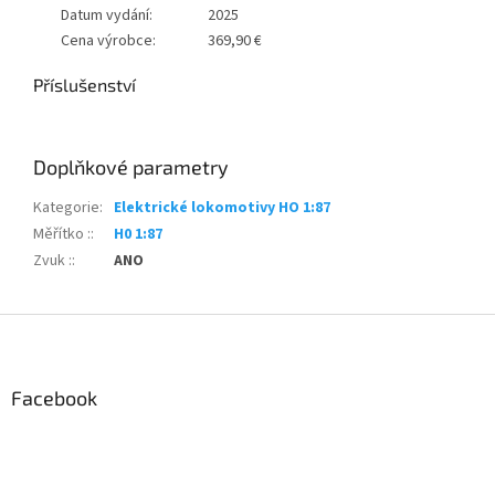
Datum vydání:
2025
Cena výrobce:
369,90 €
Příslušenství
Doplňkové parametry
Kategorie
:
Elektrické lokomotivy HO 1:87
Měřítko :
:
H0 1:87
Zvuk :
:
ANO
Z
á
p
a
Facebook
t
í