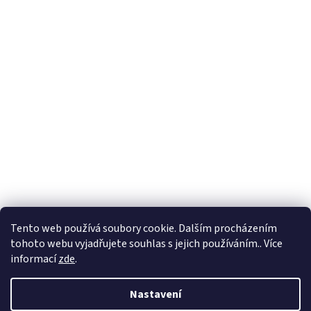
Tento web používá soubory cookie. Dalším procházením
tohoto webu vyjadřujete souhlas s jejich používáním.. Více
informací
zde
.
Nastavení