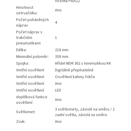
vozidla PluX22
Hmotnost
Ano
setrvačníku:
Počet poháněných
4
náprav
Počet náprav s
trakčními
1
pneumatikami
Délka:
218 mm
Minimální poloměr:
358 mm
Spojka:
Hřídel NEM 362 s kinematikou KK
Vnitřní osvětlení
Digitálně přepínatelné
Vnitřní osvětlení
Osvětlení kabiny řidiče
Vnitřní osvětlení
Ano
Vnitřní osvětlení
LED
doplňková funkce
Ano
osvětlení
3 světlomety, závislé na směru / 2
Světlomet:
zadní světla, závislá na směru
Zvuk:
Ano