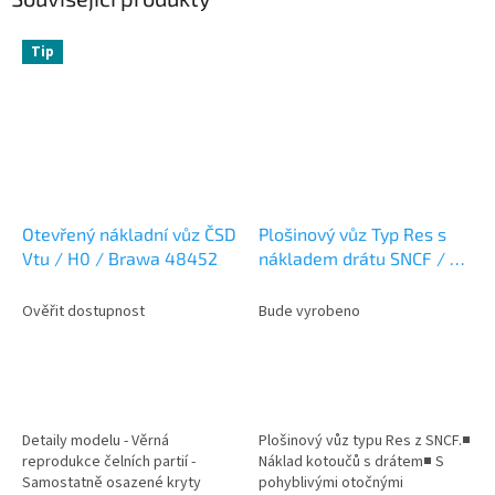
Tip
Otevřený nákladní vůz ČSD
Plošinový vůz Typ Res s
Vtu / H0 / Brawa 48452
nákladem drátu SNCF / H0
/ ROCO 6600184
Ověřit dostupnost
Bude vyrobeno
Detaily modelu - Věrná
Plošinový vůz typu Res z SNCF.■
reprodukce čelních partií -
Náklad kotoučů s drátem■ S
Samostatně osazené kryty
pohyblivými otočnými