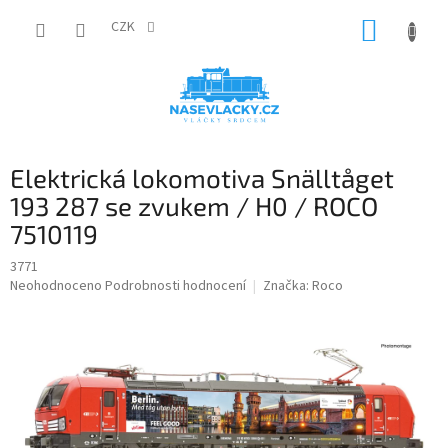
Přejít
NÁKUP
na
CZK
obsah
KOŠÍK
Elektrická lokomotiva Snälltåget
193 287 se zvukem / H0 / ROCO
7510119
3771
Průměrné
Neohodnoceno
Podrobnosti hodnocení
Značka:
Roco
hodnocení
produktu
je
0,0
z
5
hvězdiček.