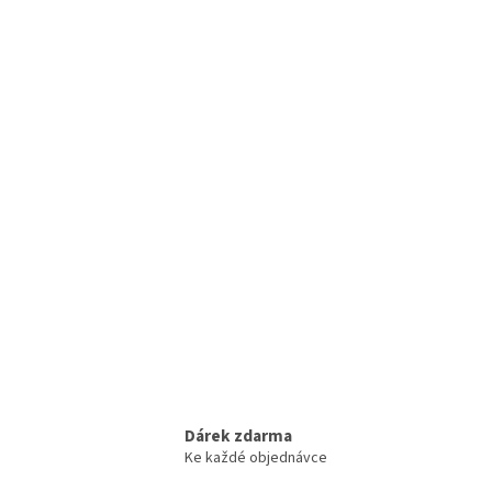
DÁRKOVÝ POUKAZ v hodnotě 3.000 Kč / NV3
Skl
Poukaz v hodnotě 3.000 Kč, platný 3 měsíce od
objednáníProplacení poukazu v hotovosti ani nevyužité
zůstatku není možné.Chcete-li poukaz uplatnit, zadejte
prosím kód poukazu...
Dárek zdarma
Ke každé objednávce