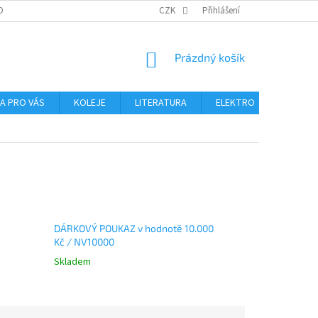
OBNÍCH ÚDAJŮ
CZK
Přihlášení
NÁKUPNÍ
Prázdný košík
KOŠÍK
NA PRO VÁS
KOLEJE
LITERATURA
ELEKTRO
MIKROS
DÁRKOVÝ POUKAZ v hodnotě 10.000
Kč / NV10000
Skladem