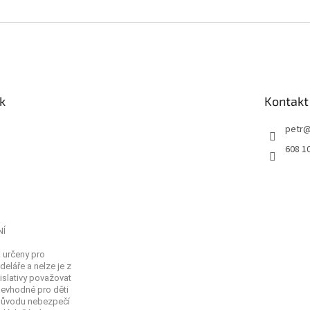
í
p
r
v
k
y
v
k
Kontakt
ý
p
i
petr
s
608 1
u
NÍ
 určeny pro
eláře a nelze je z
islativy považovat
Nevhodné pro děti
 důvodu nebezpečí