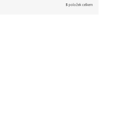
5
položek celkem
Kód:
8783
KOVÝ POUKAZ v hodnotě 10.000 Kč /
10000