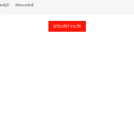
nější
Abecedně
OTEVŘÍT FILTR
8779
Kód:
8780
00
DÁRKOVÝ POUKAZ v hodnotě 1.500 Kč / NV1500
DÁR
NV