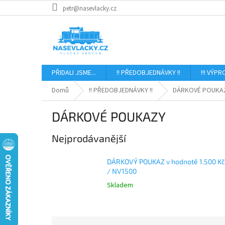
Přejít
petr@nasevlacky.cz
na
obsah
PŘIDALI JSME...
!! PŘEDOBJEDNÁVKY !!
!!! VÝPR
Domů
!! PŘEDOBJEDNÁVKY !!
DÁRKOVÉ POUKA
DÁRKOVÉ POUKAZY
Nejprodávanější
DÁRKOVÝ POUKAZ v hodnotě 1.500 Kč
/ NV1500
Skladem
Ř