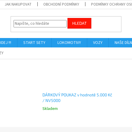
JAK NAKUPOVAT
OBCHODNÍ PODMÍNKY
PODMÍNKY OCHRANY OS
HLEDAT
ODEJ !!!
START SETY
LOKOMOTIVY
VOZY
NAŠE DÍL
ZY
DÁRKOVÝ POUKAZ v hodnotě 5.000 Kč
/ NV5000
Skladem