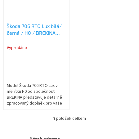
Škoda 706 RTO Lux bílá/
černá / H0 / BREKINA
58240
Vyprodáno
Model Škoda 706 RTO Lux v
měřítku H0 od společnosti
BREKINA představuje detailně
zpracovaný doplněk pro vaše
silniční dioráma či modelové
kolejiště. Tento autobus v
7
položek celkem
O
provedení...
v
l
á