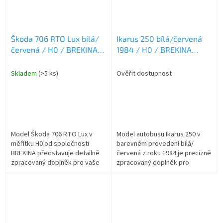
Škoda 706 RTO Lux bílá/
Ikarus 250 bílá/červená
červená / H0 / BREKINA
1984 / H0 / BREKINA
58237
59820
Skladem
(>5 ks)
Ověřit dostupnost
Model Škoda 706 RTO Lux v
Model autobusu Ikarus 250 v
měřítku H0 od společnosti
barevném provedení bílá/
BREKINA představuje detailně
červená z roku 1984 je precizně
zpracovaný doplněk pro vaše
zpracovaný doplněk pro
silniční dioráma či modelové
modelovou železnici v měřítku
kolejiště. Tento autobus v
H0. Výrobcem modelu je
provedení...
BREKINA,...