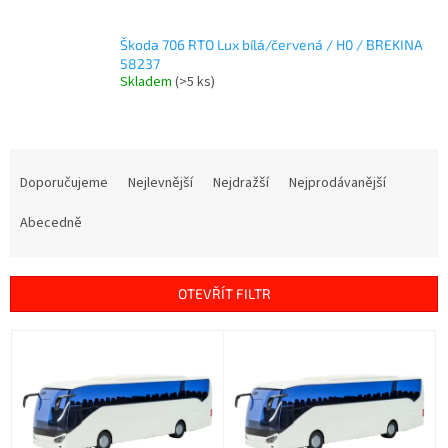
Škoda 706 RTO Lux bílá/červená / H0 / BREKINA
58237
Skladem
(>5 ks)
Ř
a
Doporučujeme
Nejlevnější
Nejdražší
Nejprodávanější
z
e
Abecedně
n
í
p
OTEVŘÍT FILTR
r
o
V
d
ý
u
p
k
i
t
s
ů