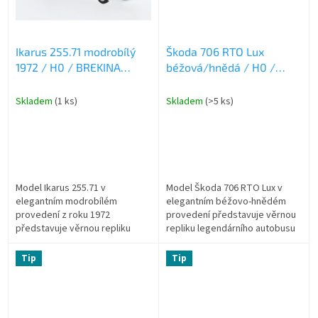
Ikarus 255.71 modrobílý
Škoda 706 RTO Lux
1972 / H0 / BREKINA
béžová/hnědá / H0 /
59657
BREKINA 58238
Skladem
(1 ks)
Skladem
(>5 ks)
Model Ikarus 255.71 v
Model Škoda 706 RTO Lux v
elegantním modrobílém
elegantním béžovo-hnědém
provedení z roku 1972
provedení představuje věrnou
představuje věrnou repliku
repliku legendárního autobusu
legendárního autobusu v
v měřítku H0. Tento precizní
měřítku H0. Tento precizní
sběratelský kousek od výrobce
Tip
Tip
sběratelský kousek od
BREKINA...
výrobce...