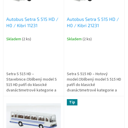
p
r
o
Autobus Setra S 515 HD /
Autobus Setra S 515 HD /
d
H0 / Kibri 11231
H0 / Kibri 21231
u
k
t
Skladem
(2 ks)
Skladem
(2 ks)
ů
Setra S 515 HD –
Setra S 515 HD – Hotový
Stavebnice.Oblíbený model S
model.Oblíbený model S 515 HD
515 HD patří do klasické
patří do klasické
dvanáctimetrové kategorie a
dvanáctimetrové kategorie a
zaujme svým velkorysým
zaujme svým velkorysým
zavazadlovým prostorem. Od
zavazadlovým prostorem. Od
Tip
krátkých cest až po delší...
krátkých cest až po delší...