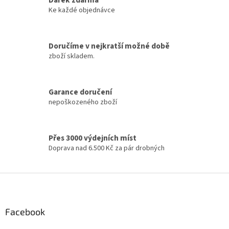
Dárek zdarma
d
Ke každé objednávce
a
c
í
Doručíme v nejkratší možné době
p
zboží skladem.
r
v
k
y
Garance doručení
v
nepoškozeného zboží
ý
p
i
s
Přes 3000 výdejních míst
u
Doprava nad 6.500 Kč za pár drobných
Z
á
p
a
Facebook
t