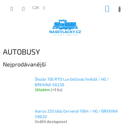
Přejít
NÁKUP
na
CZK
obsah
KOŠÍK
AUTOBUSY
Nejprodávanější
Škoda 706 RTO Lux béžová/hnědá / H0 /
BREKINA 58238
Skladem
(>5 ks)
Ikarus 250 bílá/červená 1984 / H0 / BREKINA
59820
Ověřit dostupnost