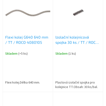
ý
u
p
k
i
t
s
ů
p
r
o
Flexi kolej G640 640 mm
Izolační kolejnicová
d
/ TT / ROCO 4080105
spojka 30 ks / TT / ROCO
u
4081730
k
t
Skladem
(>5 ks)
Skladem
(1 ks)
ů
Flexi kolej.Délka 640 mm.
Plastová izolační spojka pro
kolejnice TT.Obsah: 30 ks/bal.