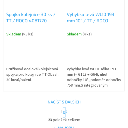
Spojka kolejnice 30 ks /
Výhybka levá WL10 193
TT / ROCO 4081720
mm 10° / TT / ROCO
4080410
Skladem
(>5 ks)
Skladem
(4 ks)
Pružinová ocelová kolejnicová
Výhybka levá WL10.Délka 193
spojka pro kolejnice TT.Obsah:
mm (= G128 + G64), úhel
30 kusů/balení.
odbočky 10°, poloměr odbočky
758 mm.S integrovaným
západkovým mechanismem –
jazýčky výhybky zůstávají ve
zvolené poloze. Není...
NAČÍST 5 DALŠÍCH
S
1
2
t
O
r
23
položek celkem
v
á
l
NAHORU