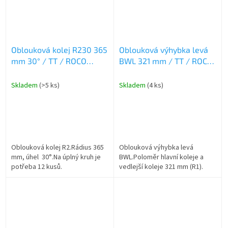
Oblouková kolej R230 365
Oblouková výhybka levá
mm 30° / TT / ROCO
BWL 321 mm / TT / ROCO
4080230
4080460
Skladem
(>5 ks)
Skladem
(4 ks)
Oblouková kolej R2.Rádius 365
Oblouková výhybka levá
mm, úhel 30°.Na úplný kruh je
BWL.Poloměr hlavní koleje a
potřeba 12 kusů.
vedlejší koleje 321 mm (R1).