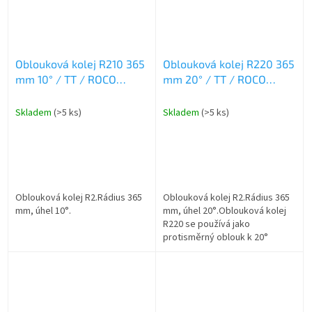
Oblouková kolej R210 365
Oblouková kolej R220 365
mm 10° / TT / ROCO
mm 20° / TT / ROCO
4080210
4080220
Skladem
(>5 ks)
Skladem
(>5 ks)
Oblouková kolej R2.Rádius 365
Oblouková kolej R2.Rádius 365
mm, úhel 10°.
mm, úhel 20°.Oblouková kolej
R220 se používá jako
protisměrný oblouk k 20°
výhybkám a dvojitým
výhybkám.