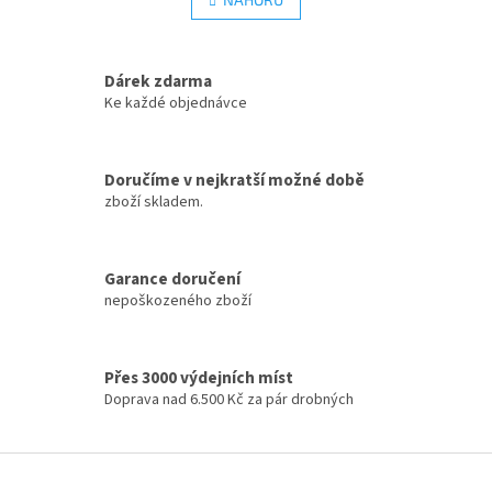
n
á
k
d
o
v
a
á
Dárek zdarma
c
n
í
Ke každé objednávce
í
p
r
v
Doručíme v nejkratší možné době
k
zboží skladem.
y
v
ý
p
Garance doručení
i
nepoškozeného zboží
s
u
Přes 3000 výdejních míst
Doprava nad 6.500 Kč za pár drobných
Z
á