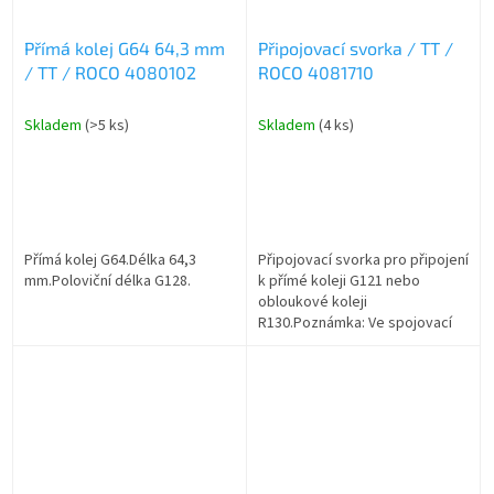
Přímá kolej G64 64,3 mm
Připojovací svorka / TT /
/ TT / ROCO 4080102
ROCO 4081710
Skladem
(>5 ks)
Skladem
(4 ks)
Přímá kolej G64.Délka 64,3
Připojovací svorka pro připojení
mm.Poloviční délka G128.
k přímé koleji G121 nebo
obloukové koleji
R130.Poznámka: Ve spojovací
krabici je kondenzátor proti
rušení. Při použití digitální řídicí
jednotky...