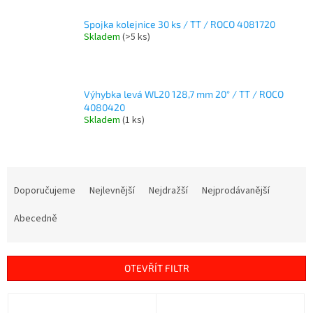
Spojka kolejnice 30 ks / TT / ROCO 4081720
Skladem
(>5 ks)
Výhybka levá WL20 128,7 mm 20° / TT / ROCO
4080420
Skladem
(1 ks)
Ř
a
Doporučujeme
Nejlevnější
Nejdražší
Nejprodávanější
z
e
Abecedně
n
í
p
OTEVŘÍT FILTR
r
o
V
d