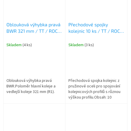
Oblouková výhybka pravá
Přechodové spojky
BWR 321 mm / TT / ROCO
kolejnic 10 ks / TT / ROCO
4080461
4081722
Skladem
(4 ks)
Skladem
(3 ks)
Oblouková výhybka pravá
Přechodová spojka kolejnic z
BWR.Poloměr hlavní koleje a
pružinové oceli pro spojování
vedlejší koleje 321 mm (R1).
kolejnicových profilů s různou
výškou profilu.Obsah: 10
kusů/balení.