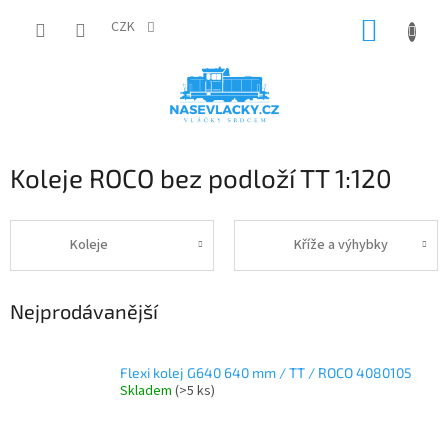
Přejít
NÁKUP
na
CZK
obsah
KOŠÍK
Koleje ROCO bez podloží TT 1:120
Koleje
Kříže a výhybky
Nejprodávanější
Flexi kolej G640 640 mm / TT / ROCO 4080105
Skladem
(>5 ks)