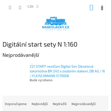
Přejít
NÁKUP
na
CZK
obsah
KOŠÍK
Digitální start sety N 1:160
Nejprodávanější
Z21 START nextGen Digital Set: Dieselová
lokomotiva BR 245 s osobním vlakem, DB AG / N
/ FLEISCHMANN 5170006
Bude vyrobeno
Ř
a
Doporučujeme
Nejlevnější
Nejdražší
Nejprodávanější
z