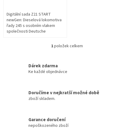
Digitální sada Z21 START
newGen: Dieselová lokomotiva
řady 245 s osobním vlakem
společnosti Deutsche
Bahn.Obsah:1 digitálně řízená
dieselová lokomotiva řady
1
položek celkem
O
245,2 dvoupatrové...
v
l
á
Dárek zdarma
d
Ke každé objednávce
a
c
í
Doručíme v nejkratší možné době
p
zboží skladem.
r
v
k
y
Garance doručení
v
nepoškozeného zboží
ý
p