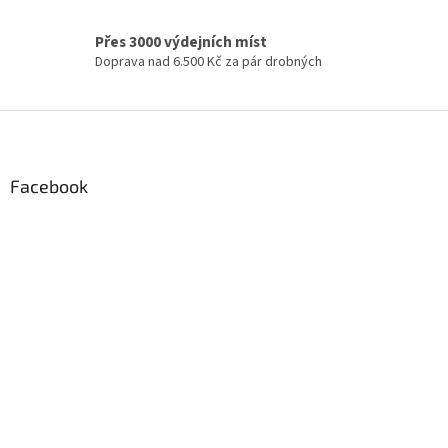
i
s
Přes 3000 výdejních míst
u
Doprava nad 6.500 Kč za pár drobných
Z
á
p
a
Facebook
t
í