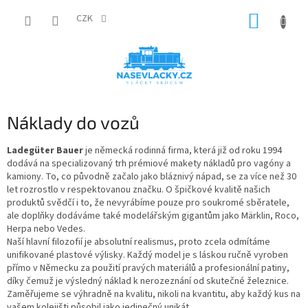
Přejít
NÁKUP
na
CZK
obsah
KOŠÍK
Náklady do vozů
Ladegüter Bauer
je německá rodinná firma, která již od roku 1994
dodává na specializovaný trh prémiové makety nákladů pro vagóny a
kamiony. To, co původně začalo jako bláznivý nápad, se za více než 30
let rozrostlo v respektovanou značku. O špičkové kvalitě našich
produktů svědčí i to, že nevyrábíme pouze pro soukromé sběratele,
ale doplňky dodáváme také modelářským gigantům jako Märklin, Roco,
Herpa nebo Vedes.
Naší hlavní filozofií je absolutní realismus, proto zcela odmítáme
unifikované plastové výlisky. Každý model je s láskou ručně vyroben
přímo v Německu za použití pravých materiálů a profesionální patiny,
díky čemuž je výsledný náklad k nerozeznání od skutečné železnice.
Zaměřujeme se výhradně na kvalitu, nikoli na kvantitu, aby každý kus na
vašem kolejišti působil jako jedinečný unikát.