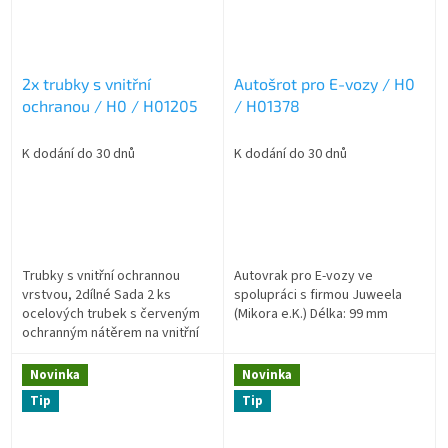
2x trubky s vnitřní
Autošrot pro E-vozy / H0
ochranou / H0 / H01205
/ H01378
K dodání do 30 dnů
K dodání do 30 dnů
Trubky s vnitřní ochrannou
Autovrak pro E-vozy ve
vrstvou, 2dílné Sada 2 ks
spolupráci s firmou Juweela
ocelových trubek s červeným
(Mikora e.K.) Délka: 99 mm
ochranným nátěrem na vnitřní
straně trubky Délka po 90 mm
Novinka
Novinka
Tip
Tip