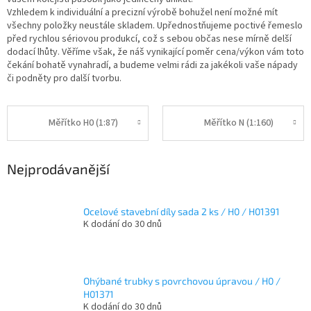
Vzhledem k individuální a precizní výrobě bohužel není možné mít
všechny položky neustále skladem. Upřednostňujeme poctivé řemeslo
před rychlou sériovou produkcí, což s sebou občas nese mírně delší
dodací lhůty. Věříme však, že náš vynikající poměr cena/výkon vám toto
čekání bohatě vynahradí, a budeme velmi rádi za jakékoli vaše nápady
či podněty pro další tvorbu.
Měřítko H0 (1:87)
Měřítko N (1:160)
Nejprodávanější
Ocelové stavební díly sada 2 ks / H0 / H01391
K dodání do 30 dnů
Ohýbané trubky s povrchovou úpravou / H0 /
H01371
K dodání do 30 dnů