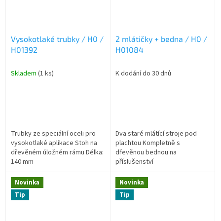
Vysokotlaké trubky / H0 /
2 mlátičky + bedna / H0 /
H01392
H01084
Skladem
(1 ks)
K dodání do 30 dnů
Trubky ze speciální oceli pro
Dva staré mlátící stroje pod
vysokotlaké aplikace Stoh na
plachtou Kompletně s
dřevěném úložném rámu Délka:
dřevěnou bednou na
140 mm
příslušenství
Novinka
Novinka
Tip
Tip