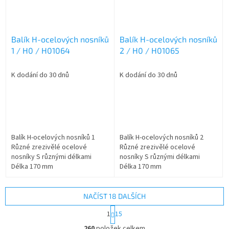
Balík H-ocelových nosníků
Balík H-ocelových nosníků
1 / H0 / H01064
2 / H0 / H01065
K dodání do 30 dnů
K dodání do 30 dnů
Balík H-ocelových nosníků 1
Balík H-ocelových nosníků 2
Různé zrezivělé ocelové
Různé zrezivělé ocelové
nosníky S různými délkami
nosníky S různými délkami
Délka 170 mm
Délka 170 mm
NAČÍST 18 DALŠÍCH
S
1
15
t
O
r
260
položek celkem