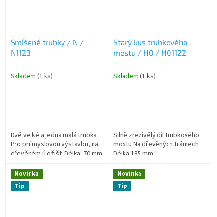
Smíšené trubky / N /
Starý kus trubkového
N1123
mostu / H0 / H01122
Skladem
(1 ks)
Skladem
(1 ks)
Dvě velké a jedna malá trubka
Silně zrezivělý díl trubkového
Pro průmyslovou výstavbu, na
mostu Na dřevěných trámech
dřevěném úložišti Délka: 70 mm
Délka 185 mm
Novinka
Novinka
Tip
Tip