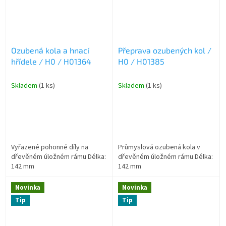
Ozubená kola a hnací
Přeprava ozubených kol /
hřídele / H0 / H01364
H0 / H01385
Skladem
(1 ks)
Skladem
(1 ks)
Vyřazené pohonné díly na
Průmyslová ozubená kola v
dřevěném úložném rámu Délka:
dřevěném úložném rámu Délka:
142 mm
142 mm
Novinka
Novinka
Tip
Tip