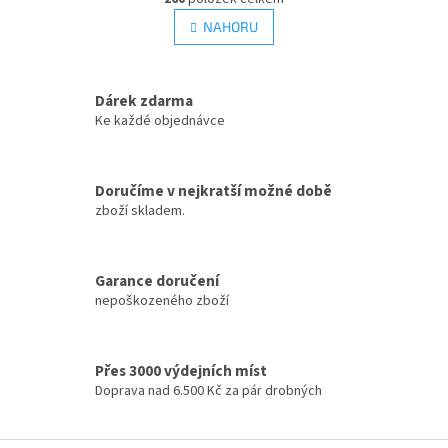
v
á
l
NAHORU
n
á
k
d
o
v
a
á
Dárek zdarma
c
n
í
Ke každé objednávce
í
p
r
v
Doručíme v nejkratší možné době
k
zboží skladem.
y
v
ý
p
Garance doručení
i
nepoškozeného zboží
s
u
Přes 3000 výdejních míst
Doprava nad 6.500 Kč za pár drobných