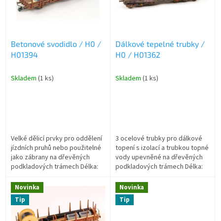
s
ů
p
r
o
Betonové svodidlo / H0 /
Dálkové tepelné trubky /
d
H01394
H0 / H01362
u
k
t
Skladem
(1 ks)
Skladem
(1 ks)
ů
Velké dělicí prvky pro oddělení
3 ocelové trubky pro dálkové
jízdních pruhů nebo použitelné
topení s izolací a trubkou topné
jako zábrany na dřevěných
vody upevněné na dřevěných
podkladových trámech Délka:
podkladových trámech Délka:
142 mm
125 mm
Novinka
Novinka
Tip
Tip