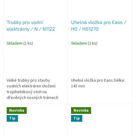
Trubky pro vodní
Uhelná vložka pro Eaos /
elektrárny / N / N1122
H0 / H01270
Skladem
(1 ks)
Skladem
(2 ks)
Velké trubky pro stavby
Uhelná vložka pro Eaos Délka:
vodních elektráren Uložení:
145 mm
trojúhelníkový stoh na
dřevěných nosných trámech
Délka: 100 mm
Novinka
Novinka
Tip
Tip