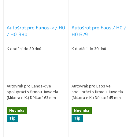
Autošrot pro Eanos-x / H0
Autošrot pro Eaos / H0 /
/ H01380
H01379
K dodání do 30 dnů
K dodání do 30 dnů
Autovrak pro Eanos-x ve
Autovrak pro Eaos ve
spolupráci s firmou Juweela
spolupráci s firmou Juweela
(Mikora e.K.) Délka: 163 mm
(Mikora e.K.) Délka: 145 mm
Novinka
Novinka
Tip
Tip