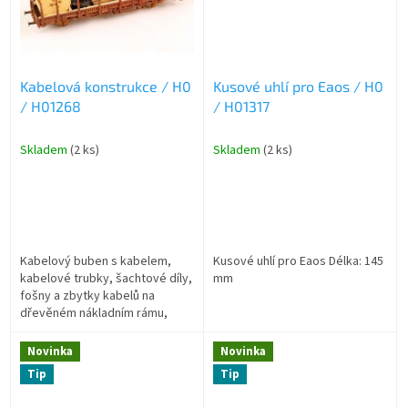
Kabelová konstrukce / H0
Kusové uhlí pro Eaos / H0
/ H01268
/ H01317
Skladem
(2 ks)
Skladem
(2 ks)
Kabelový buben s kabelem,
Kusové uhlí pro Eaos Délka: 145
kabelové trubky, šachtové díly,
mm
fošny a zbytky kabelů na
dřevěném nákladním rámu,
vhodné pro plošinové vozy
Délka: 142 mm Šířka: 31 mm
Novinka
Novinka
Tip
Tip