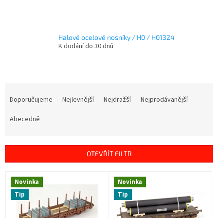
Halové ocelové nosníky / H0 / H01324
K dodání do 30 dnů
Ř
a
Doporučujeme
Nejlevnější
Nejdražší
Nejprodávanější
z
e
Abecedně
n
í
p
OTEVŘÍT FILTR
r
o
V
Novinka
Novinka
d
ý
u
Tip
Tip
p
k
i
t