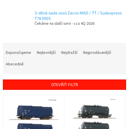
3-dílná sada vozů Zacns MAD / TT / Sudexpress
T783903
Čekáme na další serii - cca 4Q 2026
Ř
a
Doporučujeme
Nejlevnější
Nejdražší
Nejprodávanější
z
e
Abecedně
n
í
p
OTEVŘÍT FILTR
r
o
V
d
ý
u
p
k
i
t
s
ů