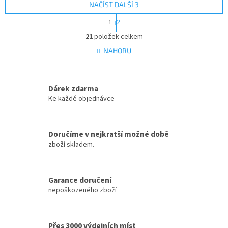
NAČÍST DALŠÍ 3
S
1
2
t
O
r
21
položek celkem
v
á
l
NAHORU
n
á
k
d
o
v
a
á
Dárek zdarma
c
n
í
Ke každé objednávce
í
p
r
v
Doručíme v nejkratší možné době
k
zboží skladem.
y
v
ý
p
Garance doručení
i
nepoškozeného zboží
s
u
Přes 3000 výdejních míst