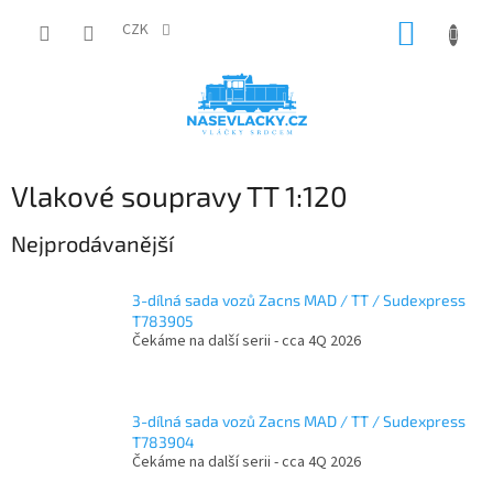
Přejít
NÁKUP
na
CZK
obsah
KOŠÍK
Vlakové soupravy TT 1:120
Nejprodávanější
3-dílná sada vozů Zacns MAD / TT / Sudexpress
T783905
Čekáme na další serii - cca 4Q 2026
3-dílná sada vozů Zacns MAD / TT / Sudexpress
T783904
Čekáme na další serii - cca 4Q 2026