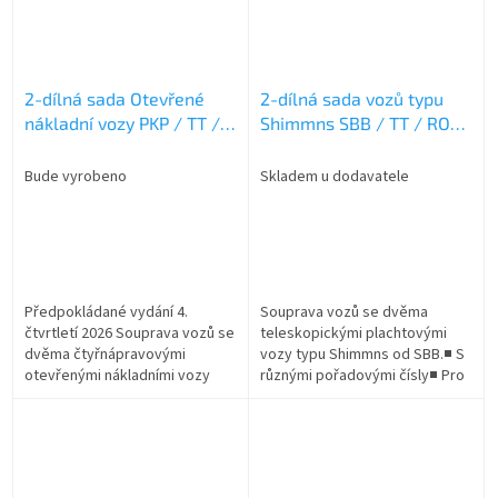
2-dílná sada Otevřené
2-dílná sada vozů typu
nákladní vozy PKP / TT /
Shimmns SBB / TT / ROCO
ROCO 6680033
6680014
Bude vyrobeno
Skladem u dodavatele
Předpokládané vydání 4.
Souprava vozů se dvěma
čtvrtletí 2026 Souprava vozů se
teleskopickými plachtovými
dvěma čtyřnápravovými
vozy typu Shimmns od SBB.■ S
otevřenými nákladními vozy
různými pořadovými čísly■ Pro
typu Eaons od společnosti PKP
přepravu hliníkových a
Cargo.■ S novým logem PKP
ocelových svitků■ Ideální pro
Cargo■ Ideální...
tváření...