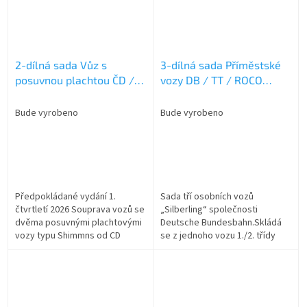
2-dílná sada Vůz s
3-dílná sada Příměstské
posuvnou plachtou ČD /
vozy DB / TT / ROCO
TT / ROCO 6680025
6280023
Bude vyrobeno
Bude vyrobeno
Předpokládané vydání 1.
Sada tří osobních vozů
čtvrtletí 2026 Souprava vozů se
„Silberling“ společnosti
dvěma posuvnými plachtovými
Deutsche Bundesbahn.Skládá
vozy typu Shimmns od CD
se z jednoho vozu 1./2. třídy
Cargo.■ S různými pojezdovými
typu ABn a dvou vozů 2. třídy
čísly■ Ideální pro sestavování...
typu Bn.■ Propracovaný potisk
s typickým...