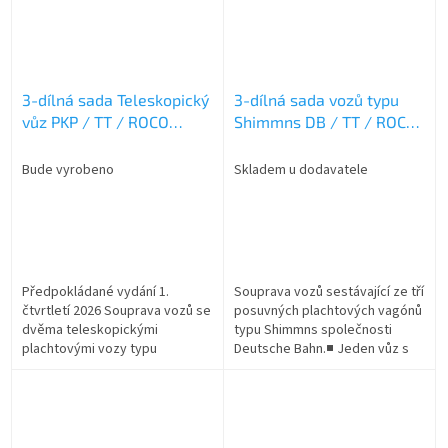
3-dílná sada Teleskopický
3-dílná sada vozů typu
vůz PKP / TT / ROCO
Shimmns DB / TT / ROCO
6680008
6680012
Bude vyrobeno
Skladem u dodavatele
Předpokládané vydání 1.
Souprava vozů sestávající ze tří
čtvrtletí 2026 Souprava vozů se
posuvných plachtových vagónů
dvěma teleskopickými
typu Shimmns společnosti
plachtovými vozy typu
Deutsche Bahn.■ Jeden vůz s
Shimmns od PKP Cargo.■ S
reklamním potiskem „That's
různými provozními čísly■ Pro
green“■ S různými provozními
přepravu hliníkových a...
čísly■...