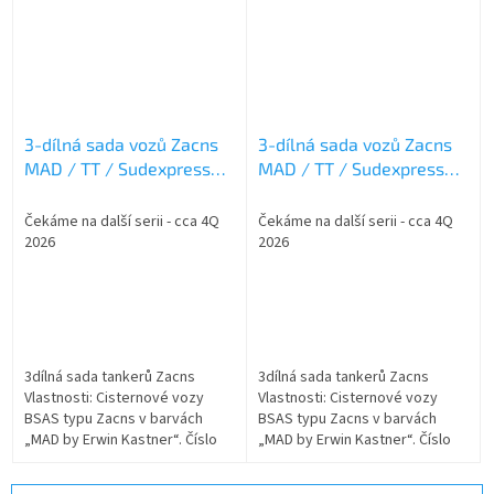
3-dílná sada vozů Zacns
3-dílná sada vozů Zacns
MAD / TT / Sudexpress
MAD / TT / Sudexpress
T783902
T783903
Čekáme na další serii - cca 4Q
Čekáme na další serii - cca 4Q
2026
2026
3dílná sada tankerů Zacns
3dílná sada tankerů Zacns
Vlastnosti: Cisternové vozy
Vlastnosti: Cisternové vozy
BSAS typu Zacns v barvách
BSAS typu Zacns v barvách
„MAD by Erwin Kastner“. Číslo
„MAD by Erwin Kastner“. Číslo
UIC 1: D-BSAS 37 80 7839 995-4
UIC 1: D-BSAS 37 80 7839 206-5
„ZEBRA“ Číslo UIC 2: D-BSAS 37...
„PIKE FISH“ Číslo UIC 2: D-BSAS...