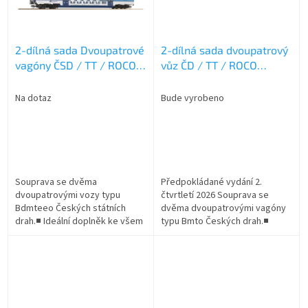
2-dílná sada Dvoupatrové
2-dílná sada dvoupatrový
vagóny ČSD / TT / ROCO
vůz ČD / TT / ROCO
6280028
6280044
Na dotaz
Bude vyrobeno
Souprava se dvěma
Předpokládané vydání 2.
dvoupatrovými vozy typu
čtvrtletí 2026 Souprava se
Bdmteeo Českých státních
dvěma dvoupatrovými vagóny
drah.■ Ideální doplněk ke všem
typu Bmto Českých drah.■
lokomotivám ČD éry VI.■ Ideální
Ideální doplněk ke všem
pro simulaci moderní místní
lokomotivám ČD éry V.■ Ideální
dopravy
pro simulaci...