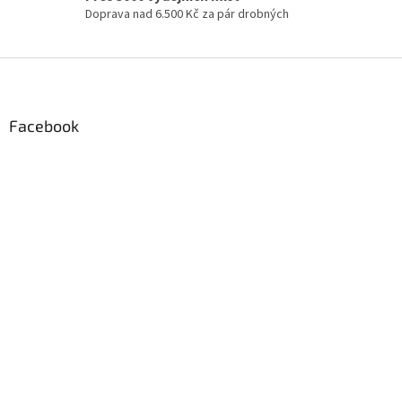
Doprava nad 6.500 Kč za pár drobných
Z
á
p
a
Facebook
t
í