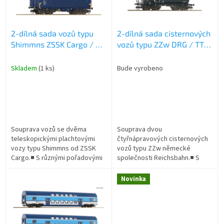
p
r
o
2-dílná sada vozů typu
2-dílná sada cisternových
d
Shimmns ZSSK Cargo / TT
vozů typu ZZw DRG / TT /
u
/ ROCO 6680013
ROCO 6680021
k
t
Skladem
(1 ks)
Bude vyrobeno
ů
Souprava vozů se dvěma
Souprava dvou
teleskopickými plachtovými
čtyřnápravových cisternových
vozy typu Shimmns od ZSSK
vozů typu ZZw německé
Cargo.■ S různými pořadovými
společnosti Reichsbahn.■ S
čísly■ Pro přepravu hliníkových
jemnou brzdařskou plošinou■ S
a ocelových svitků■ Ideální pro
různými pojezdovými čísly
Novinka
tváření...