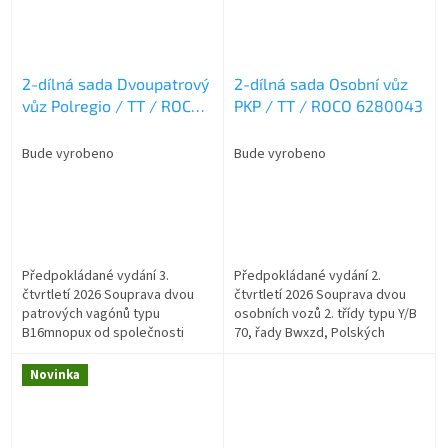
2-dílná sada Dvoupatrový
2-dílná sada Osobní vůz
vůz Polregio / TT / ROCO
PKP / TT / ROCO 6280043
6280047
Bude vyrobeno
Bude vyrobeno
Předpokládané vydání 3.
Předpokládané vydání 2.
čtvrtletí 2026 Souprava dvou
čtvrtletí 2026 Souprava dvou
patrových vagónů typu
osobních vozů 2. třídy typu Y/B
B16mnopux od společnosti
70, řady Bwxzd, Polských
Polregio.
státních drah.
Novinka