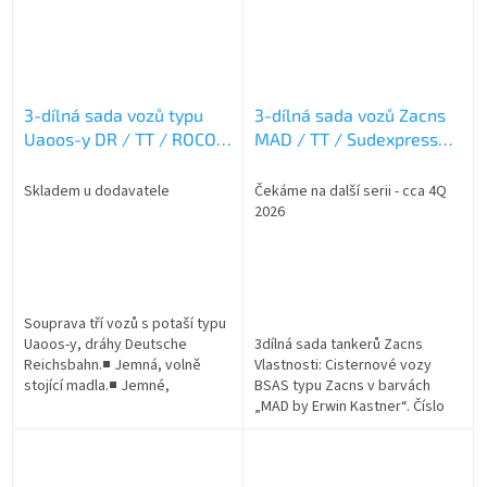
3-dílná sada vozů typu
3-dílná sada vozů Zacns
Uaoos-y DR / TT / ROCO
MAD / TT / Sudexpress
6680018
T783901
Skladem u dodavatele
Čekáme na další serii - cca 4Q
2026
Souprava tří vozů s potaší typu
Uaoos-y, dráhy Deutsche
3dílná sada tankerů Zacns
Reichsbahn.■ Jemná, volně
Vlastnosti: Cisternové vozy
stojící madla.■ Jemné,
BSAS typu Zacns v barvách
prolamované ohrádky.■
„MAD by Erwin Kastner“. Číslo
Otevírací střešní okna.■
UIC 1: D-BSAS 37 80 7839 202-4
Všechny vozy s různými...
„BEAR“ Číslo UIC 2: D-BSAS 37
80...