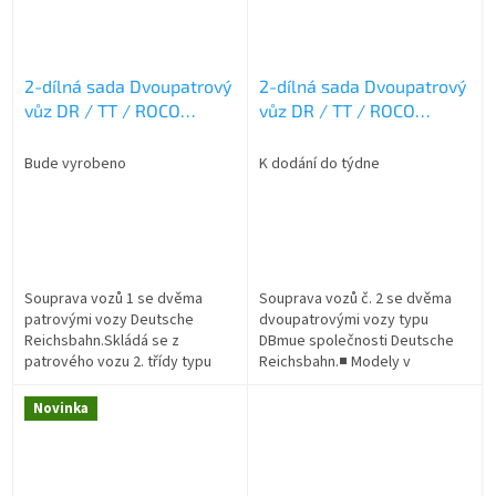
2-dílná sada Dvoupatrový
2-dílná sada Dvoupatrový
vůz DR / TT / ROCO
vůz DR / TT / ROCO
6280025
6280026
Bude vyrobeno
K dodání do týdne
Souprava vozů 1 se dvěma
Souprava vozů č. 2 se dvěma
patrovými vozy Deutsche
dvoupatrovými vozy typu
Reichsbahn.Skládá se z
DBmue společnosti Deutsche
patrového vozu 2. třídy typu
Reichsbahn.■ Modely v
DBmue a dvoupatrového
autentické „hořčičné“ barvě.■
řídícího vozu 2. třídy typu
Odpovídá sadě dvoupatrových
Novinka
DBmq.■ Modely v autentické...
vozů, číslo...