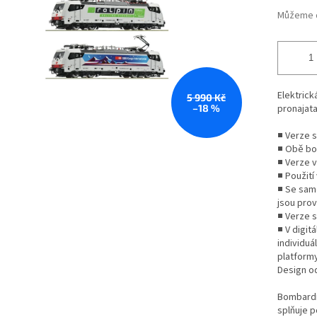
Můžeme d
Elektrick
5 990 Kč
–18 %
pronajata
■ Verze 
■ Obě bo
■ Verze 
■ Použití
■ Se samo
jsou prov
■ Verze 
■ V digit
individu
platformy
Design od
Bombardie
splňuje p