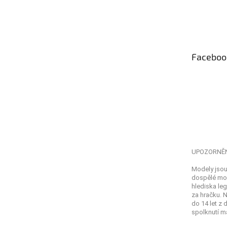
Z
á
p
a
t
Faceboo
í
UPOZORNĚ
Modely jsou
dospělé mod
hlediska leg
za hračku. 
do 14 let z
spolknutí ma