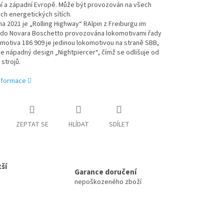
ní a západní Evropě. Může být provozován na všech
h energetických sítích.
na 2021 je „Rolling Highway“ RAlpin z Freiburgu im
 do Novara Boschetto provozována lokomotivami řady
motiva 186 909 je jedinou lokomotivou na straně SBB,
e nápadný design „Nightpiercer“, čímž se odlišuje od
 strojů.
informace
ZEPTAT SE
HLÍDAT
SDÍLET
ší
Garance doručení
nepoškozeného zboží