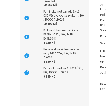
7510040a
10 250 Kč
Zás
kon
Parní lokomotiva řady 354.1
Poč
ČSD Všudybylka se zvukem / H0
/ ROCO 7110026
Poče
10 190 Kč
pne
Spo
Elektrická lokomotiva řady
ES499.1 ČSD / H0 / MTB
Hmo
E499.1048
4 650 Kč
Svě
Diesel-elektrická lokomotiva
LED
řady 740 DEZA / H0 / MTB
Mini
740310
4 350 Kč
fun
Délk
Parní lokomotiva 477 008 ČSD /
H0 / ROCO 7100033
Zvu
9 895 Kč
Dat
Cen