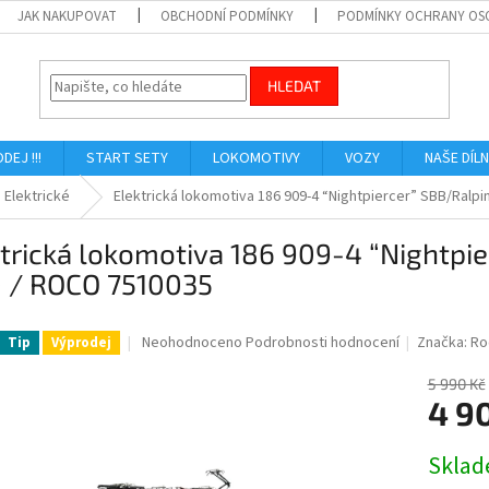
JAK NAKUPOVAT
OBCHODNÍ PODMÍNKY
PODMÍNKY OCHRANY OS
HLEDAT
ODEJ !!!
START SETY
LOKOMOTIVY
VOZY
NAŠE DÍL
Elektrické
Elektrická lokomotiva 186 909-4 “Nightpiercer” SBB/Ralp
trická lokomotiva 186 909-4 “Nightpi
0 / ROCO 7510035
Průměrné
Neohodnoceno
Podrobnosti hodnocení
Značka:
Ro
Tip
Výprodej
hodnocení
produktu
5 990 Kč
je
4 9
0,0
z
Měrná
Skla
5
cena:
hvězdiček.