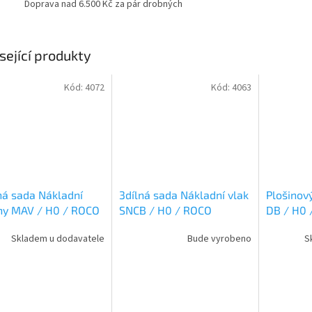
Doprava nad 6.500 Kč za pár drobných
sející produkty
Kód:
4072
Kód:
4063
ná sada Nákladní
3dílná sada Nákladní vlak
Plošinov
ny MAV / H0 / ROCO
SNCB / H0 / ROCO
DB / H0
126
6600079
Skladem u dodavatele
Bude vyrobeno
S