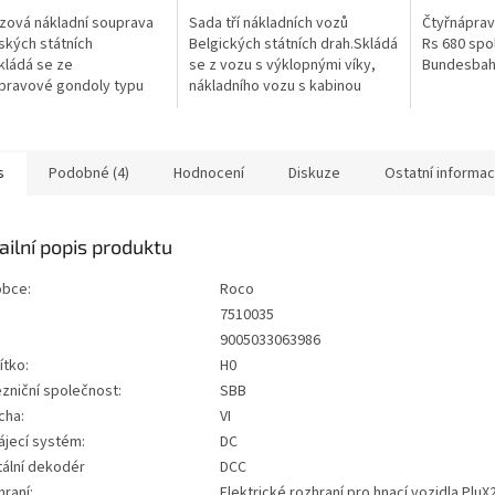
zová nákladní souprava
Sada tří nákladních vozů
Čtyřnáprav
kých státních
Belgických státních drah.Skládá
Rs 680 spo
kládá se ze
se z vozu s výklopnými víky,
Bundesbah
pravové gondoly typu
nákladního vozu s kabinou
dvounápravové gondoly
brzdaře a otevřeného
, dvounápravové
nákladního vozu.■ Nákladní vůz
y s nástupištěm pro
s posuvnými...
...
s
Podobné (4)
Hodnocení
Diskuze
Ostatní informa
ailní popis produktu
obce:
Roco
7510035
:
9005033063986
ítko:
H0
zniční společnost:
SBB
cha:
VI
ájecí systém:
DC
tální dekodér
DCC
raní:
Elektrické rozhraní pro hnací vozidla PluX