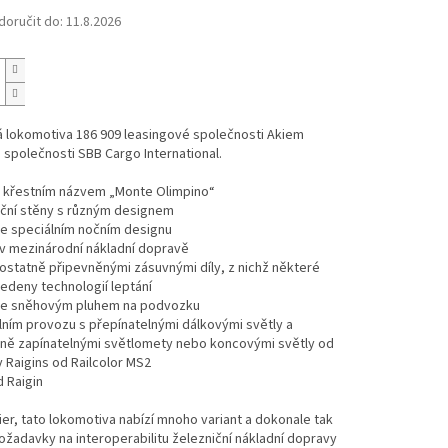
oručit do:
11.8.2026
á lokomotiva 186 909 leasingové společnosti Akiem
 společnosti SBB Cargo International.
s křestním názvem „Monte Olimpino“
ční stěny s různým designem
ve speciálním nočním designu
 v mezinárodní nákladní dopravě
statně připevněnými zásuvnými díly, z nichž některé
edeny technologií leptání
se sněhovým pluhem na podvozku
álním provozu s přepínatelnými dálkovými světly a
álně zapínatelnými světlomety nebo koncovými světly
od
 Raigins od Railcolor MS2
 Raigin
r, tato lokomotiva nabízí mnoho variant a dokonale tak
ožadavky na interoperabilitu železniční nákladní dopravy