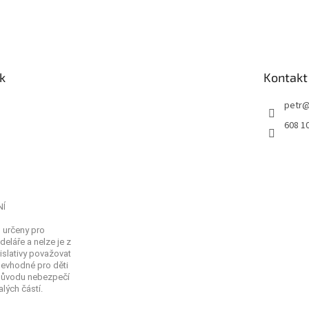
k
Kontakt
petr
608 1
NÍ
 určeny pro
eláře a nelze je z
islativy považovat
Nevhodné pro děti
 důvodu nebezpečí
lých částí.