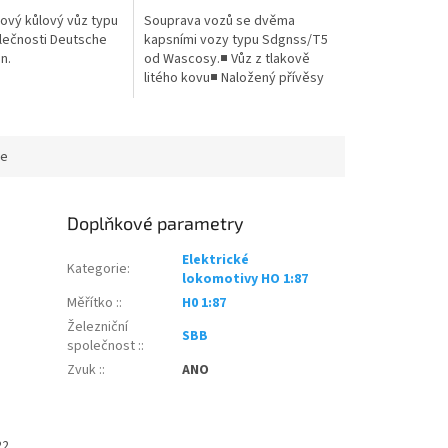
ový kůlový vůz typu
Souprava vozů se dvěma
lečnosti Deutsche
kapsními vozy typu Sdgnss/T5
n.
od Wascosy.■ Vůz z tlakově
litého kovu■ Naložený přívěsy
od spediční společnosti LKW
Walter v jubilejním designu■
Lze vybavit...
ce
Doplňkové parametry
Elektrické
Kategorie
:
lokomotivy HO 1:87
Měřítko :
:
H0 1:87
Železniční
SBB
společnost :
:
Zvuk :
:
ANO
22