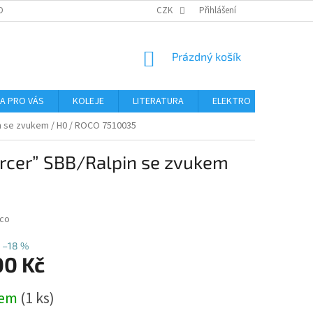
OBNÍCH ÚDAJŮ
CZK
Přihlášení
NÁKUPNÍ
Prázdný košík
KOŠÍK
NA PRO VÁS
KOLEJE
LITERATURA
ELEKTRO
MIKROS
in se zvukem / H0 / ROCO 7510035
ercer” SBB/Ralpin se zvukem
co
–18 %
00 Kč
dem
(1 ks)