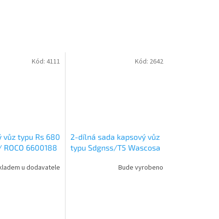
Kód:
4111
Kód:
2642
ý vůz typu Rs 680
2-dílná sada kapsový vůz
 / ROCO 6600188
typu Sdgnss/T5 Wascosa
/ H0 / ROCO 6600064
kladem u dodavatele
Bude vyrobeno