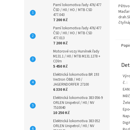
Parní lokomotiva řady 476/477
Pětivo
ČSD / H0 / HO / MTB CSD
Maďars
477.043
drah.S
7 200 Kč
čtyřná
Eas, 
Parní lokomotiva řady 476/477
ČSD / H0 / HO / MTB CSD
typu E
477.013
gondol
7 200 Kč
brzdaře
Popi
Motorové vozy Hurvínek řady
M131.1 / H0 / MTB M131.1278 +
CDlm
Det
5 450 Kč
Elektrická lokomotiva BR 193
Výr
Vectron ÖBB / H0 /
č. :
JAGERNDORFER 27100
EAN
6 330 Kč
Měč
Elektrická lokomotiva 383 056-9
Žele
ORLEN Unipetrol / H0 / NV
7510040
Epo
10 250 Kč
Nap
Elektrická lokomotiva 383 052
Digi
ORLEN Unipetrol / H0 / NV
Rozh