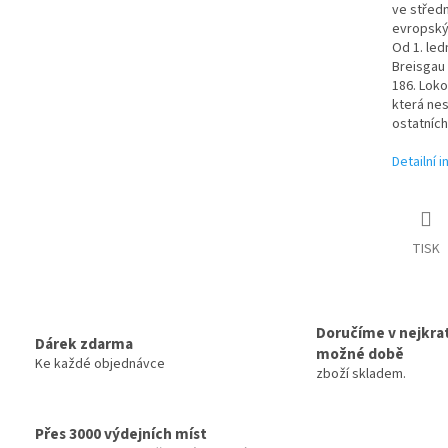
ve střed
evropskýc
Od 1. led
Breisgau
186. Loko
která nes
ostatních
Detailní 
TISK
Doručíme v nejkrat
Dárek zdarma
možné době
Ke každé objednávce
zboží skladem.
Přes 3000 výdejních míst