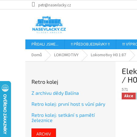
Přejít
petr@nasevlacky.cz
na
obsah
PŘIDALI JSME...
!! PŘEDOBJEDNÁVKY !!
!!! VÝPR
Domů
LOKOMOTIVY
Lokomotivy H0 1:87
P
Elek
o
s
/ H
Retro kolej
t
571
r
Z archivu dědy Balína
Akce
a
Retro kolej: první host s vůní páry
n
n
Retro kolej: setkání s pamětí
í
železnice
p
a
ARCHIV