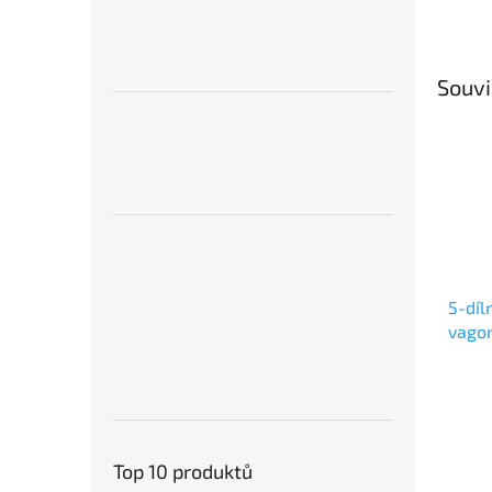
Souvi
5-díl
vago
6600
Top 10 produktů