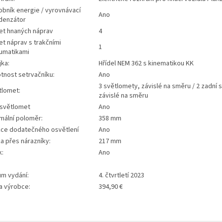
obník energie / vyrovnávací
Ano
denzátor
et hnaných náprav
4
t náprav s trakčními
1
umatikami
jka:
Hřídel NEM 362 s kinematikou KK
tnost setrvačníku:
Ano
3 světlomety, závislé na směru / 2 zadní s
tlomet:
závislé na směru
 světlomet
Ano
mální poloměr:
358 mm
kce dodatečného osvětlení
Ano
a přes nárazníky:
217 mm
k:
Ano
um vydání:
4. čtvrtletí 2023
a výrobce:
394,90 €