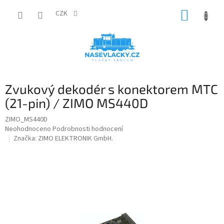
Přejít
NÁKUP
na
CZK
obsah
KOŠÍK
Zvukový dekodér s konektorem MTC
(21-pin) / ZIMO MS440D
ZIMO_MS440D
Průměrné
Neohodnoceno
Podrobnosti hodnocení
hodnocení
Značka:
ZIMO ELEKTRONIK GmbH.
produktu
je
0,0
z
5
hvězdiček.