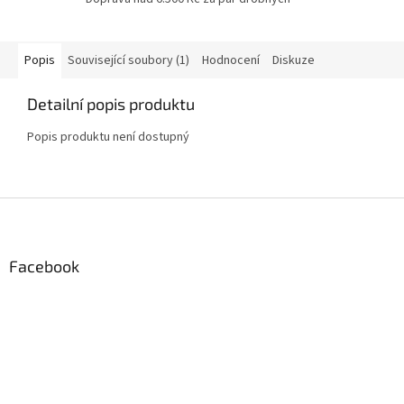
Popis
Související soubory (1)
Hodnocení
Diskuze
Detailní popis produktu
Popis produktu není dostupný
Z
á
p
a
Facebook
t
í