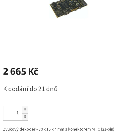
2 665 Kč
Měrná
K dodání do 21 dnů
cena:
Zvukový dekodér - 30 x 15 x 4 mm s konektorem MTC (21-pin)