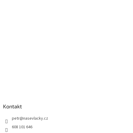
Kontakt
petr
@
nasevlacky.cz
608 101 646