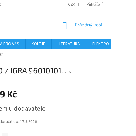
OBNÍCH ÚDAJŮ
CZK
Přihlášení
NÁKUPNÍ
Prázdný košík
KOŠÍK
NA PRO VÁS
KOLEJE
LITERATURA
ELEKTRO
MIKROS
101
0 / IGRA 96010101
6756
9 Kč
em u dodavatele
oručit do:
17.8.2026