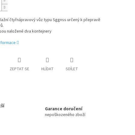
lažní čtyřnápravový vůz typu Sggnss určený k přepravě
ů.
jsou naložené dva kontejnery
informace
ZEPTAT SE
HLÍDAT
SDÍLET
ší
Garance doručení
nepoškozeného zboží