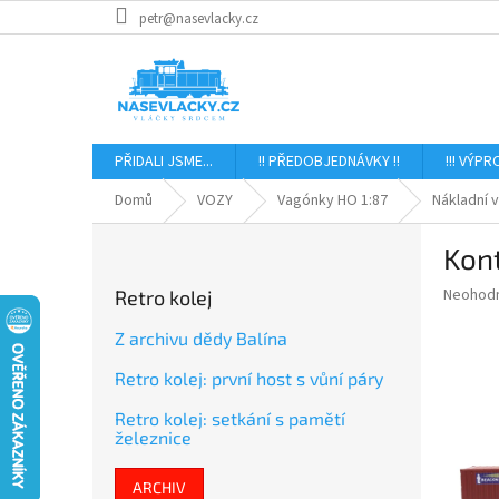
Přejít
petr@nasevlacky.cz
na
obsah
PŘIDALI JSME...
!! PŘEDOBJEDNÁVKY !!
!!! VÝPR
Domů
VOZY
Vagónky HO 1:87
Nákladní 
P
Kont
o
s
Průměr
Neohod
Retro kolej
t
hodnoce
r
produkt
Z archivu dědy Balína
a
je
Retro kolej: první host s vůní páry
0,0
n
z
n
Retro kolej: setkání s pamětí
5
í
železnice
hvězdič
p
a
ARCHIV