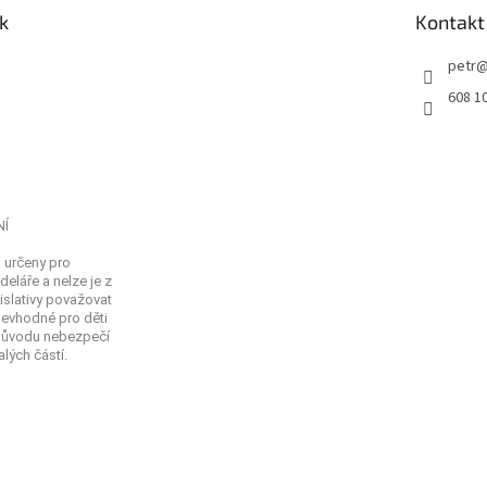
k
Kontakt
petr
608 1
NÍ
 určeny pro
eláře a nelze je z
islativy považovat
Nevhodné pro děti
 důvodu nebezpečí
lých částí.