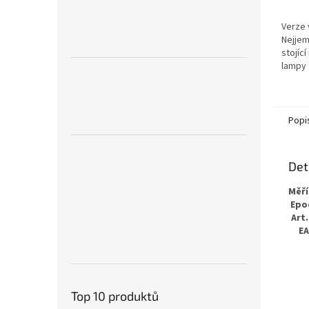
Verze 
Nejjem
stojíc
lampy 
mřížka
vyvýš
digitál
Popi
Det
Měř
Epo
Art.
E
Top 10 produktů