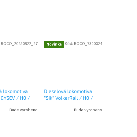
:
ROCO_20250922_27
Kód:
ROCO_7320024
Novinka
á lokomotiva
Dieselová lokomotiva
GYSEV / H0 /
"Sik" VolkerRail / H0 /
00086
ROCO 7320024
Bude vyrobeno
Bude vyrobeno