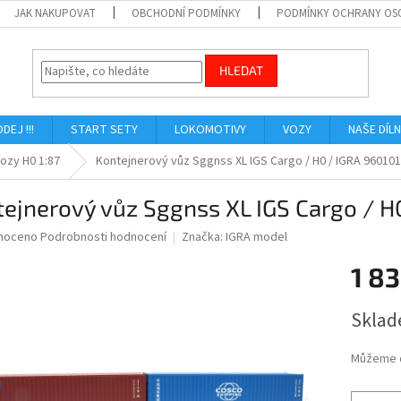
JAK NAKUPOVAT
OBCHODNÍ PODMÍNKY
PODMÍNKY OCHRANY OS
HLEDAT
ODEJ !!!
START SETY
LOKOMOTIVY
VOZY
NAŠE DÍL
vozy H0 1:87
Kontejnerový vůz Sggnss XL IGS Cargo / H0 / IGRA 96010
ejnerový vůz Sggnss XL IGS Cargo / H
né
noceno
Podrobnosti hodnocení
Značka:
IGRA model
ní
1 83
u
Měrná
Sklad
cena:
ek.
Můžeme d