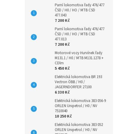
Parní lokomotiva řady 476/477
ČSD / H0 / HO / MTB CSD
477.043
7 200 Kč
Parní lokomotiva řady 476/477
ČSD / H0 / HO / MTB CSD
477.013
7 200 Kč
Motorové vozy Hurvínek řady
M131.1 / H0 / MTB M131.1278 +
CDlm
5 450 Kč
Elektrická lokomotiva BR 193
Vectron ÖBB / H0 /
JAGERNDORFER 27100
6 330 Kč
Elektrická lokomotiva 383 056-9
ORLEN Unipetrol / H0 / NV
7510040
10 250 Kč
Elektrická lokomotiva 383 052
ORLEN Unipetrol / H0 / NV