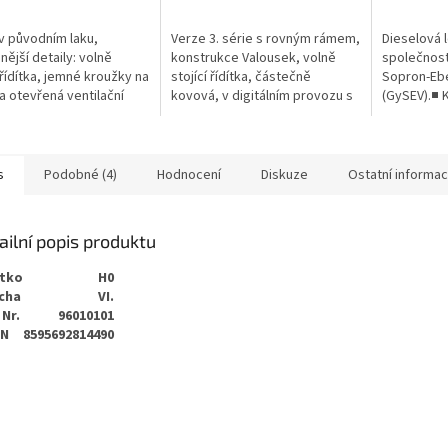
v původním laku,
Verze 3. série s rovným rámem,
Dieselová 
nější detaily: volně
konstrukce Valousek, volně
společnost
í řídítka, jemné kroužky na
stojící řídítka, částečně
Sopron-Ebe
a otevřená ventilační
kovová, v digitálním provozu s
(GySEV).■ 
 na střeše, model s
přepínatelnými dálkovými
vzduchové 
enými ozdobami, v
světly, čelním/zadním světlem
tvarovaný
ním...
a...
Obzvláště..
s
Podobné (4)
Hodnocení
Diskuze
Ostatní informa
ailní popis produktu
ítko
H0
cha
VI.
 Nr.
96010101
AN
8595692814490