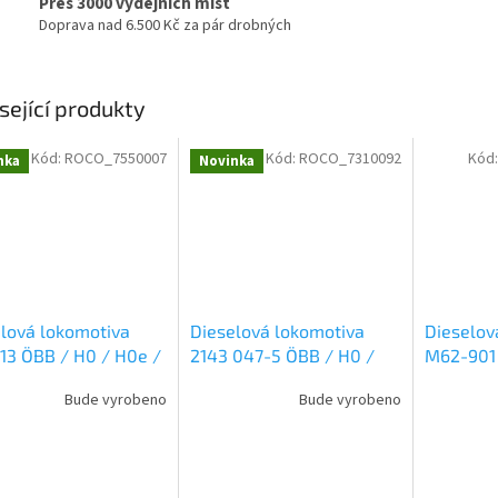
Přes 3000 výdejních míst
Doprava nad 6.500 Kč za pár drobných
sející produkty
Kód:
ROCO_7550007
Kód:
ROCO_7310092
Kód
nka
Novinka
lová lokomotiva
Dieselová lokomotiva
Dieselov
13 ÖBB / H0 / H0e /
2143 047-5 ÖBB / H0 /
M62-901 
 7550007
ROCO 7310092
ROCO 73
Bude vyrobeno
Bude vyrobeno