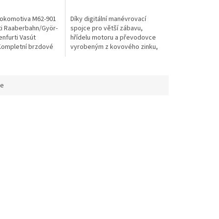
lokomotiva M62-901
Díky digitální manévrovací
i Raaberbahn/Györ-
spojce pro větší zábavu,
nfurti Vasút
hřídelu motoru a převodovce
Kompletní brzdové
vyrobeným z kovového zinku,
potrubí s plně
což znamená větší mrtvou
mi vzduchojemy■
hmotnost a vyšší trakční sílu,
.
lze...
ce