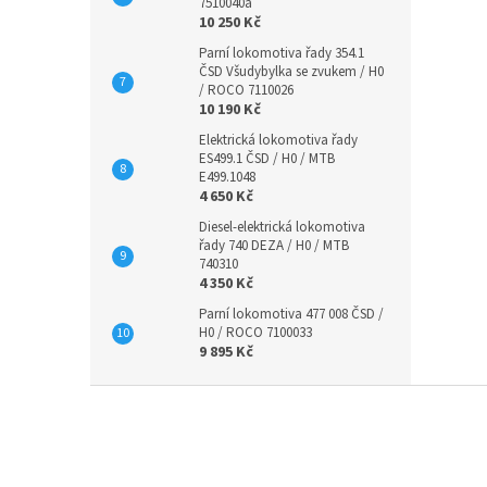
7510040a
10 250 Kč
Parní lokomotiva řady 354.1
ČSD Všudybylka se zvukem / H0
/ ROCO 7110026
10 190 Kč
Elektrická lokomotiva řady
ES499.1 ČSD / H0 / MTB
E499.1048
4 650 Kč
Diesel-elektrická lokomotiva
řady 740 DEZA / H0 / MTB
740310
4 350 Kč
Parní lokomotiva 477 008 ČSD /
H0 / ROCO 7100033
9 895 Kč
Z
á
p
a