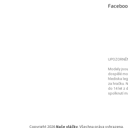
t
Faceboo
í
UPOZORNĚ
Modely jsou
dospělé mod
hlediska leg
za hračku. 
do 14 let z
spolknutí ma
Copyright 2026
Naše vláčky
. Všechna práva vyhrazena.