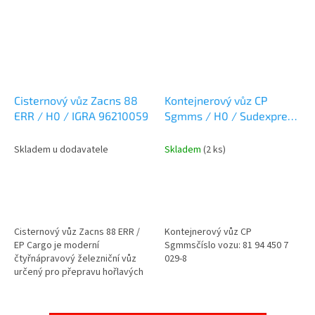
Cisternový vůz Zacns 88
Kontejnerový vůz CP
ERR / H0 / IGRA 96210059
Sgmms / H0 / Sudexpress
S450029
Skladem u dodavatele
Skladem
(2 ks)
Cisternový vůz Zacns 88 ERR /
Kontejnerový vůz CP
EP Cargo je moderní
Sgmmsčíslo vozu: 81 94 450 7
čtyřnápravový železniční vůz
029-8
určený pro přepravu hořlavých
kapalin, jako jsou minerální
oleje. Tento typ vozu je běžně
využíván...