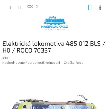
Přejít
NÁKUP
na
CZK
obsah
KOŠÍK
Elektrická lokomotiva 485 012 BLS /
H0 / ROCO 70337
4309
Průměrné
Neohodnoceno
Podrobnosti hodnocení
Značka:
Roco
hodnocení
produktu
je
0,0
z
5
hvězdiček.