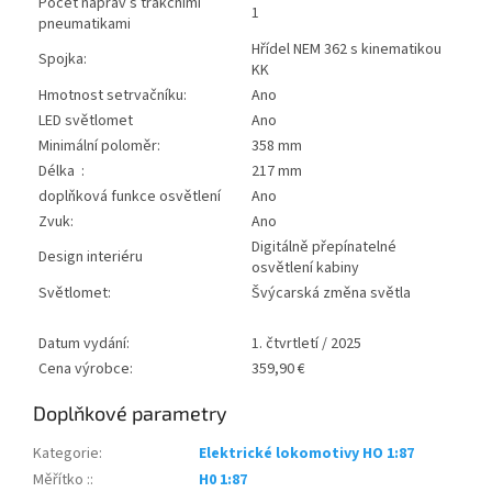
Počet náprav s trakčními
1
pneumatikami
Hřídel NEM 362 s kinematikou
Spojka:
KK
Hmotnost setrvačníku:
Ano
LED světlomet
Ano
Minimální poloměr:
358 mm
Délka :
217 mm
doplňková funkce osvětlení
Ano
Zvuk:
Ano
Digitálně přepínatelné
Design interiéru
osvětlení kabiny
Světlomet:
Švýcarská změna světla
Datum vydání:
1. čtvrtletí / 2025
Cena výrobce:
359,90 €
Doplňkové parametry
Kategorie
:
Elektrické lokomotivy HO 1:87
Měřítko :
:
H0 1:87