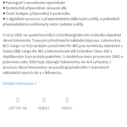
■ Pantograf s inovativním upevněním
■ Dodatečně připevněné zásuvné díly
■ Čistič kolejnic připevněný k podvozku
■ V digitálním provozu s přepínatelnými dálkovými světly a jednotlivě
přepínatelnými světlomety nebo zadními světly
V roce 2001 se společnost BLS Lötschbergbahn AG rozhodla objednat
deset lokomotiv Traxx pro přeshraniční nákladní dopravu. Lokomotivy
BLS Cargo se švýcarským označením Re 485 jsou technicky identické s
řadou SBB Cargo Re 482 a lokomotivami DB Schenker Class 185 s
doplňkovým švýcarským paketem. S dodávkou mezi prosincem 2002 a
polovinou roku 2003 byly zbývající lokomotivy Ae 4/4 vyřazeny z
provozu. Nové lokomotivy se používají především v tranzitních
nákladních vlacích do a z Německa.
Detailní informace
ZEPTAT SE
HLÍDAT
SDÍLET