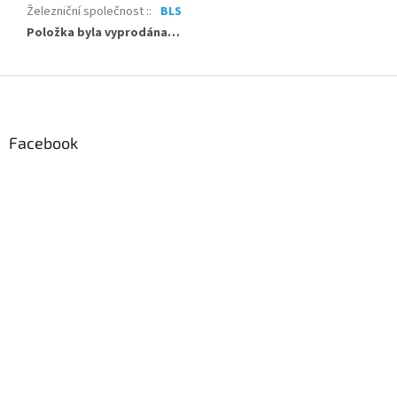
Železniční společnost :
:
BLS
Položka byla vyprodána…
Z
á
p
a
Facebook
t
í