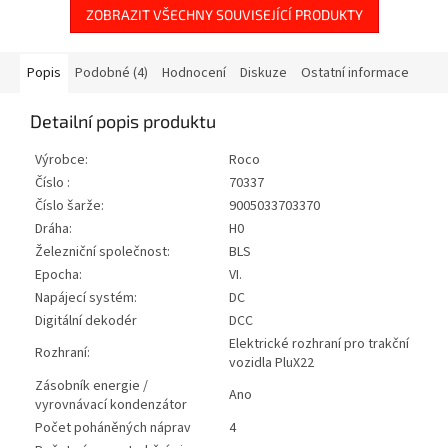
ZOBRAZIT VŠECHNY SOUVISEJÍCÍ PRODUKTY
Popis
Podobné (4)
Hodnocení
Diskuze
Ostatní informace
Detailní popis produktu
Výrobce:
Roco
Číslo :
70337
Číslo šarže:
9005033703370
Dráha:
H0
Železniční společnost:
BLS
Epocha:
VI.
Napájecí systém:
DC
Digitální dekodér
DCC
Elektrické rozhraní pro trakční
Rozhraní:
vozidla PluX22
Zásobník energie /
Ano
vyrovnávací kondenzátor
Počet poháněných náprav
4