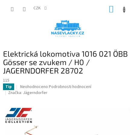
Přejít
NÁKUP
na
CZK
obsah
KOŠÍK
Elektrická lokomotiva 1016 021 ÖBB
Gösser se zvukem / H0 /
JAGERNDORFER 28702
115
Průměrné
Neohodnoceno
Podrobnosti hodnocení
Tip
hodnocení
Značka:
Jägerndorfer
produktu
je
0,0
z
5
hvězdiček.