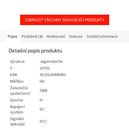
brzdaře a otevřeného
nákladního vozu.■ Nákladní vůz s
posuvnými...
ZOBRAZIT VŠECHNY SOUVISEJÍCÍ PRODUKTY
Popis
Podobné (4)
Hodnocení
Diskuze
Ostatní informace
Detailní popis produktu
Výrobce:
Jägerndorfer
č. :
28702
EAN:
9120129440462
Měřítko:
H0
Železniční
ÖBB
společnost:
Epocha:
IV
Napájecí
DC
systém:
Digitální
DCC
dekodér