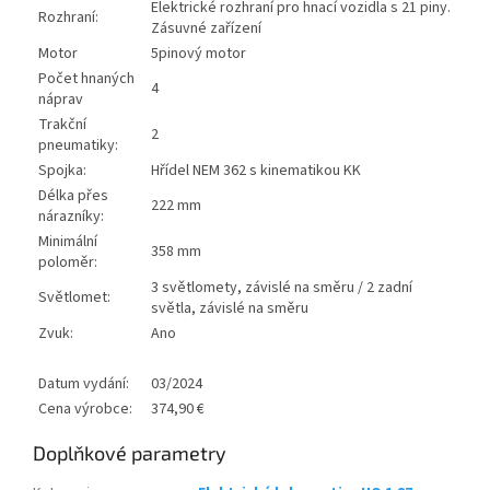
Elektrické rozhraní pro hnací vozidla s 21 piny.
Rozhraní:
Zásuvné zařízení
Motor
5pinový motor
Počet hnaných
4
náprav
Trakční
2
pneumatiky:
Spojka:
Hřídel NEM 362 s kinematikou KK
Délka přes
222 mm
nárazníky:
Minimální
358 mm
poloměr:
3 světlomety, závislé na směru / 2 zadní
Světlomet:
světla, závislé na směru
Zvuk:
Ano
Datum vydání:
03/2024
Cena výrobce:
374,90 €
Doplňkové parametry