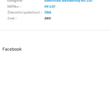
Kategorie
:
Elektrické lokomotivy HO 1:87
Měřítko :
:
H0 1:87
Železniční společnost :
:
ÖBB
Zvuk :
:
ANO
Z
á
p
a
Facebook
t
í