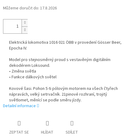
Můžeme doručit do:
17.8.2026
Elektrická lokomotiva 1016 021 ÖBB v provedení Gösser Beer,
Epocha IV.
Model pro stejnosměrný proud s vestavěným digitálním
dekodérem Loksound.
• Změna světla
• Funkce dálkových světel
Kovové šasi. Pohon 5-ti pólovým motorem na všech čtyřech
nápravách, velký setrvačník. 21pinové rozhraní, trojitý
světlomet, měnící se podle směru jízdy.
Detailní informace
ZEPTAT SE
HLÍDAT
SDÍLET