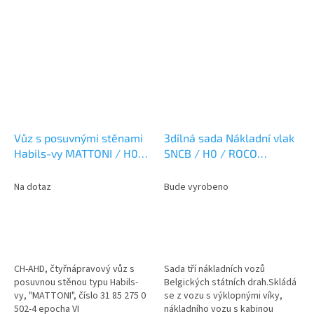
Vůz s posuvnými stěnami
3dílná sada Nákladní vlak
Habils-vy MATTONI / H0 /
SNCB / H0 / ROCO
Rivarossi HR6651
6600079
Na dotaz
Bude vyrobeno
CH-AHD, čtyřnápravový vůz s
Sada tří nákladních vozů
posuvnou stěnou typu Habils-
Belgických státních drah.Skládá
vy, "MATTONI", číslo 31 85 275 0
se z vozu s výklopnými víky,
502-4 epocha VI
nákladního vozu s kabinou