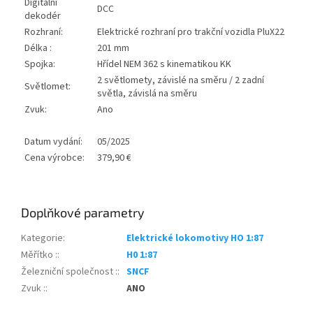
Digitální
DCC
dekodér
Rozhraní:
Elektrické rozhraní pro trakční vozidla PluX22
Délka :
201 mm
Spojka:
Hřídel NEM 362 s kinematikou KK
2 světlomety, závislé na směru / 2 zadní
Světlomet:
světla, závislá na směru
Zvuk:
Ano
Datum vydání:
05/2025
Cena výrobce:
379,90 €
Doplňkové parametry
Kategorie
:
Elektrické lokomotivy HO 1:87
Měřítko :
:
H0 1:87
Železniční společnost :
:
SNCF
Zvuk :
:
ANO