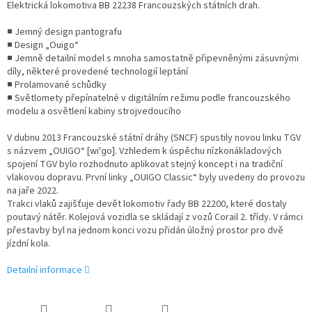
Elektrická lokomotiva BB 22238 Francouzských státních drah.
■ Jemný design pantografu
■ Design „Ouigo“
■ Jemně detailní model s mnoha samostatně připevněnými zásuvnými
díly, některé provedené technologií leptání
■ Prolamované schůdky
■ Světlomety přepínatelné v digitálním režimu podle francouzského
modelu a osvětlení kabiny strojvedoucího
V dubnu 2013 Francouzské státní dráhy (SNCF) spustily novou linku TGV
s názvem „OUIGO“ [wiˈɡo]. Vzhledem k úspěchu nízkonákladových
spojení TGV bylo rozhodnuto aplikovat stejný koncept i na tradiční
vlakovou dopravu. První linky „OUIGO Classic“ byly uvedeny do provozu
na jaře 2022.
Trakci vlaků zajišťuje devět lokomotiv řady BB 22200, které dostaly
poutavý nátěr. Kolejová vozidla se skládají z vozů Corail 2. třídy. V rámci
přestavby byl na jednom konci vozu přidán úložný prostor pro dvě
jízdní kola.
Detailní informace