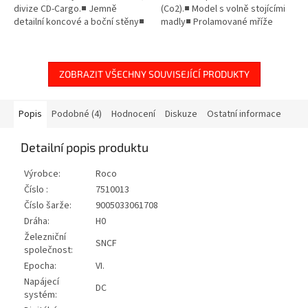
divize CD-Cargo.■ Jemně
(Co2).■ Model s volně stojícími
detailní koncové a boční stěny■
madly■ Prolamované mříže
Samostatně připevněné madla a
ovládací tyče■ Prototypový...
ZOBRAZIT VŠECHNY SOUVISEJÍCÍ PRODUKTY
Popis
Podobné (4)
Hodnocení
Diskuze
Ostatní informace
Detailní popis produktu
Výrobce:
Roco
Číslo :
7510013
Číslo šarže:
9005033061708
Dráha:
H0
Železniční
SNCF
společnost:
Epocha:
VI.
Napájecí
DC
systém: