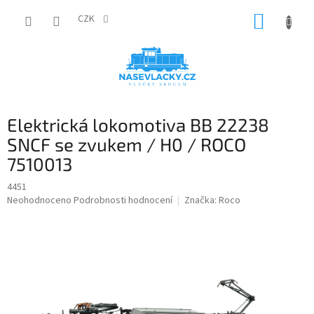
Přejít
NÁKUP
na
CZK
obsah
KOŠÍK
Elektrická lokomotiva BB 22238
SNCF se zvukem / H0 / ROCO
7510013
4451
Průměrné
Neohodnoceno
Podrobnosti hodnocení
Značka:
Roco
hodnocení
produktu
je
0,0
z
5
hvězdiček.