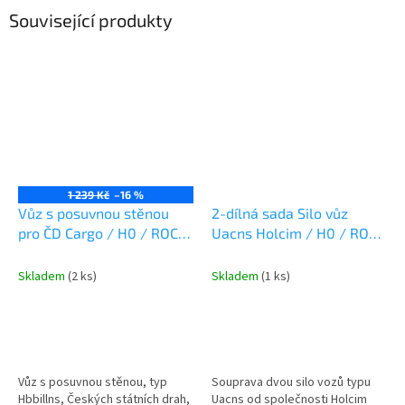
Související produkty
1 239 Kč
–16 %
Vůz s posuvnou stěnou
2-dílná sada Silo vůz
pro ČD Cargo / H0 / ROCO
Uacns Holcim / H0 / ROCO
6600095
6600192
Skladem
(2 ks)
Skladem
(1 ks)
Vůz s posuvnou stěnou, typ
Souprava dvou silo vozů typu
Hbbillns, Českých státních drah,
Uacns od společnosti Holcim