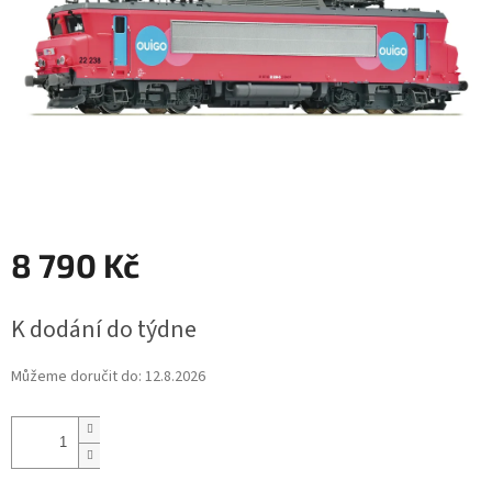
8 790 Kč
Měrná
K dodání do týdne
cena:
Můžeme doručit do:
12.8.2026