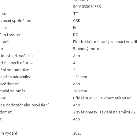
:
9005033074333
tko:
TT
zniční společnost:
ČSD
cha:
IV
ájecí systém:
DC
raní:
Elektrické rozhraní pro hnací vozid
or
5-pinový motor
tnost setrvačníku:
Ano
et hnaných náprav
4
kční pneumatiky:
2
a přes nárazníky:
138 mm
 světlomet
Ano
mální poloměr:
286 mm
jka:
Hřídel NEM 358 s kinematikou KK
kce dodatečného osvětlení
Ano
tlomet:
3 světlomety, závislé na směru / 2 
k:
Ano
um vydání:
2025