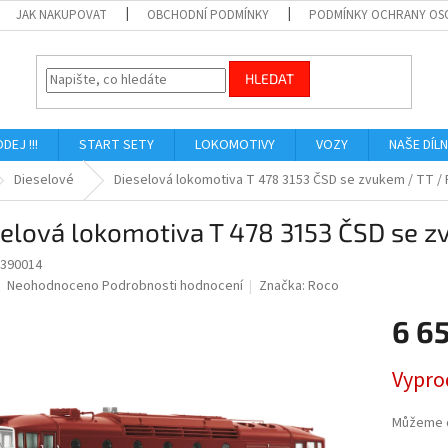
JAK NAKUPOVAT
OBCHODNÍ PODMÍNKY
PODMÍNKY OCHRANY OS
HLEDAT
ODEJ !!!
START SETY
LOKOMOTIVY
VOZY
NAŠE DÍL
Dieselové
Dieselová lokomotiva T 478 3153 ČSD se zvukem / TT 
selová lokomotiva T 478 3153 ČSD se 
390014
Průměrné
Neohodnoceno
Podrobnosti hodnocení
Značka:
Roco
hodnocení
produktu
6 6
je
0,0
Měrná
Vypro
z
cena:
5
hvězdiček.
Můžeme d