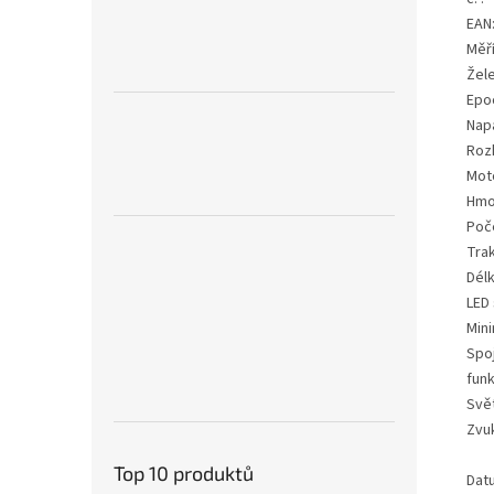
EAN
Měří
Žele
Epo
Nap
Rozh
Mot
Hmo
Poč
Tra
Délk
LED
Mini
Spo
fun
Svě
Zvu
Top 10 produktů
Dat