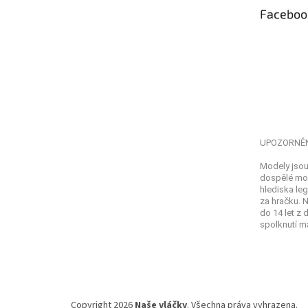
t
Faceboo
í
UPOZORNĚ
Modely jsou
dospělé mod
hlediska leg
za hračku. 
do 14 let z
spolknutí ma
Copyright 2026
Naše vláčky
. Všechna práva vyhrazena.