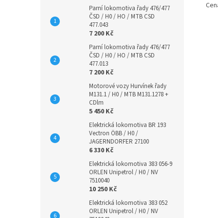
Cen
Parní lokomotiva řady 476/477
ČSD / H0 / HO / MTB CSD
477.043
7 200 Kč
Parní lokomotiva řady 476/477
ČSD / H0 / HO / MTB CSD
477.013
7 200 Kč
Motorové vozy Hurvínek řady
M131.1 / H0 / MTB M131.1278 +
CDlm
5 450 Kč
Elektrická lokomotiva BR 193
Vectron ÖBB / H0 /
JAGERNDORFER 27100
6 330 Kč
Elektrická lokomotiva 383 056-9
ORLEN Unipetrol / H0 / NV
7510040
10 250 Kč
Elektrická lokomotiva 383 052
ORLEN Unipetrol / H0 / NV