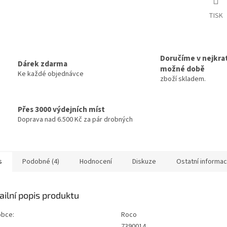
TISK
Doručíme v nejkrat
Dárek zdarma
možné době
Ke každé objednávce
zboží skladem.
Přes 3000 výdejních míst
Doprava nad 6.500 Kč za pár drobných
s
Podobné (4)
Hodnocení
Diskuze
Ostatní informa
ailní popis produktu
obce:
Roco
7390014