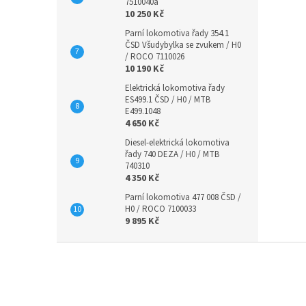
7510040a
10 250 Kč
Parní lokomotiva řady 354.1
ČSD Všudybylka se zvukem / H0
/ ROCO 7110026
10 190 Kč
Elektrická lokomotiva řady
ES499.1 ČSD / H0 / MTB
E499.1048
4 650 Kč
Diesel-elektrická lokomotiva
řady 740 DEZA / H0 / MTB
740310
4 350 Kč
Parní lokomotiva 477 008 ČSD /
H0 / ROCO 7100033
9 895 Kč
Z
á
p
a