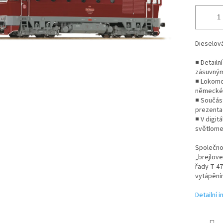
Dieselov
■ Detail
zásuvnými
■ Lokomot
německé 
■ Součást
prezentac
■ V digit
světlome
Společnos
„brejlove
řady T 4
vytápěním
Detailní 