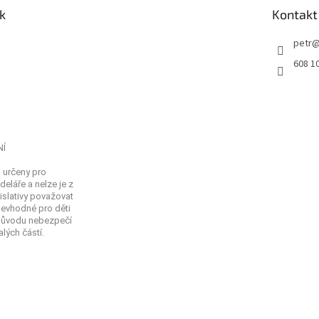
k
Kontakt
petr
608 1
NÍ
 určeny pro
eláře a nelze je z
islativy považovat
Nevhodné pro děti
 důvodu nebezpečí
lých částí.