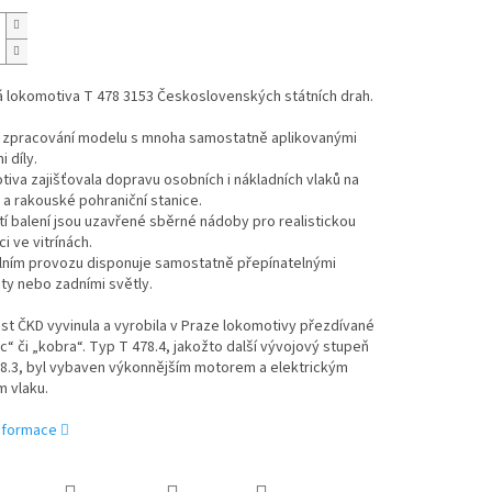
á lokomotiva T 478 3153 Československých státních drah.
ní zpracování modelu s mnoha samostatně aplikovanými
 díly.
iva zajišťovala dopravu osobních i nákladních vlaků na
a rakouské pohraniční stanice.
í balení jsou uzavřené sběrné nádoby pro realistickou
i ve vitrínách.
álním provozu disponuje samostatně přepínatelnými
ty nebo zadními světly.
t ČKD vyvinula a vyrobila v Praze lokomotivy přezdívané
c“ či „kobra“. Typ T 478.4, jakožto další vývojový stupeň
78.3, byl vybaven výkonnějším motorem a elektrickým
 vlaku.
informace