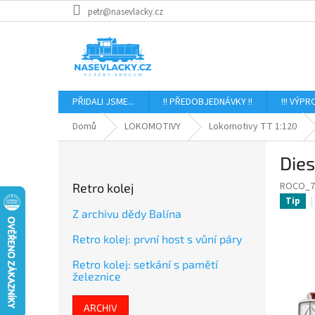
Přejít
petr@nasevlacky.cz
na
obsah
PŘIDALI JSME...
!! PŘEDOBJEDNÁVKY !!
!!! VÝPR
Domů
LOKOMOTIVY
Lokomotivy TT 1:120
P
Die
o
s
ROCO_7
Retro kolej
t
Tip
r
Z archivu dědy Balína
a
Retro kolej: první host s vůní páry
n
n
Retro kolej: setkání s pamětí
í
železnice
p
a
ARCHIV