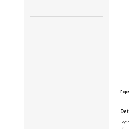
Popi
Det
Výr
č. :