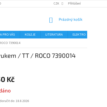
OBNÍCH ÚDAJŮ
CZK
Přihlášení
NÁKUPNÍ
Prázdný košík
KOŠÍK
NA PRO VÁS
KOLEJE
LITERATURA
ELEKTRO
MIKROS
/ ROCO 7390014
zvukem / TT / ROCO 7390014
50 Kč
dáno
oručit do:
18.8.2026