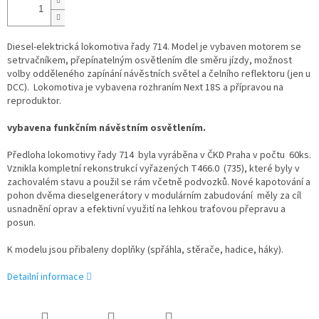
Diesel-elektrická lokomotiva řady 714. Model je vybaven motorem se
setrvačníkem, přepínatelným osvětlením dle směru jízdy, možnost
volby odděleného zapínání návěstních světel a čelního reflektoru (jen u
DCC). Lokomotiva je vybavena rozhraním Next 18S a přípravou na
reproduktor.
vybavena funkčním návěstním osvětlením.
Předloha lokomotivy řady 714 byla vyráběna v ČKD Praha v počtu 60ks.
Vznikla kompletní rekonstrukcí vyřazených T466.0 (735), které byly v
zachovalém stavu a použil se rám včetně podvozků. Nové kapotování a
pohon dvěma dieselgenerátory v modulárním zabudování měly za cíl
usnadnění oprav a efektivní využití na lehkou traťovou přepravu a
posun.
K modelu jsou přibaleny doplňky (spřáhla, stěrače, hadice, háky).
Detailní informace