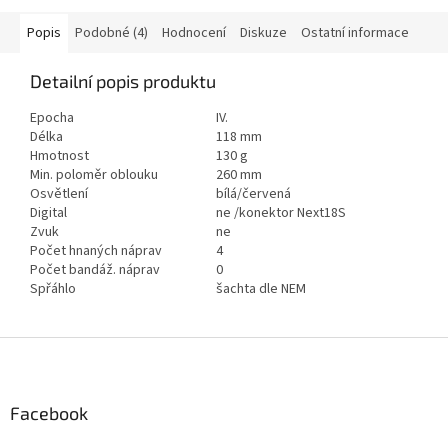
Popis
Podobné (4)
Hodnocení
Diskuze
Ostatní informace
Detailní popis produktu
Epocha
IV.
Délka
118 mm
Hmotnost
130 g
Min. poloměr oblouku
260 mm
Osvětlení
bílá/červená
Digital
ne /konektor Next18S
Zvuk
ne
Počet hnaných náprav
4
Počet bandáž. náprav
0
Spřáhlo
šachta dle NEM
Z
á
p
a
Facebook
t