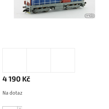
4 190 Kč
Měrná
Na dotaz
cena: