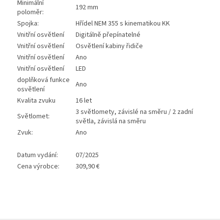
Minimální
192 mm
poloměr:
Spojka:
Hřídel NEM 355 s kinematikou KK
Vnitřní osvětlení
Digitálně přepínatelné
Vnitřní osvětlení
Osvětlení kabiny řidiče
Vnitřní osvětlení
Ano
Vnitřní osvětlení
LED
doplňková funkce
Ano
osvětlení
Kvalita zvuku
16 let
3 světlomety, závislé na směru / 2 zadní
Světlomet:
světla, závislá na směru
Zvuk:
Ano
Datum vydání:
07/2025
Cena výrobce:
309,90 €