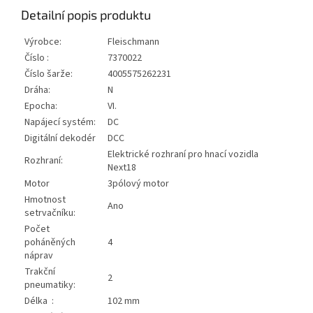
Detailní popis produktu
Výrobce:
Fleischmann
Číslo :
7370022
Číslo šarže:
4005575262231
Dráha:
N
Epocha:
VI.
Napájecí systém:
DC
Digitální dekodér
DCC
Elektrické rozhraní pro hnací vozidla
Rozhraní:
Next18
Motor
3pólový motor
Hmotnost
Ano
setrvačníku:
Počet
poháněných
4
náprav
Trakční
2
pneumatiky:
Délka :
102 mm