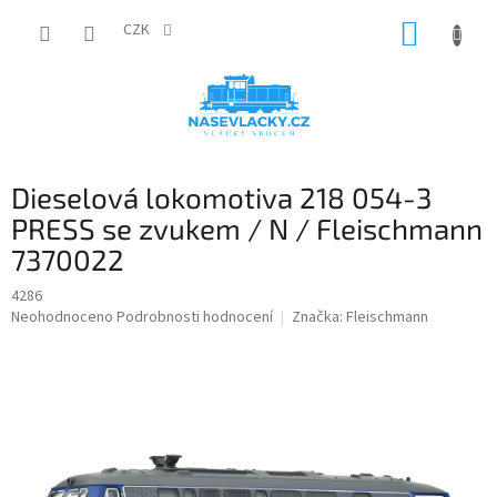
Přejít
NÁKUP
na
CZK
obsah
KOŠÍK
Dieselová lokomotiva 218 054-3
PRESS se zvukem / N / Fleischmann
7370022
4286
Průměrné
Neohodnoceno
Podrobnosti hodnocení
Značka:
Fleischmann
hodnocení
produktu
je
0,0
z
5
hvězdiček.