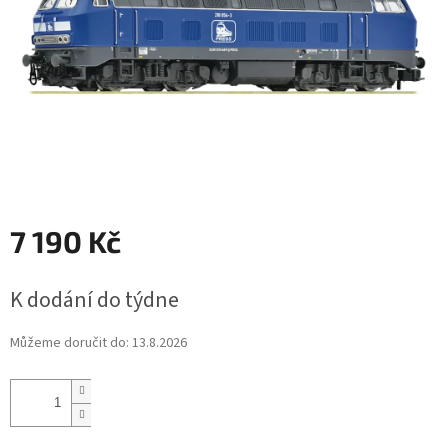
7 190 Kč
Měrná
K dodání do týdne
cena:
Můžeme doručit do:
13.8.2026