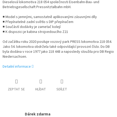
Dieselová lokomotiva 218 054 společnosti Eisenbahn-Bau- und
Betriebsgesellschaft Pressnitztalbahn mbH.
■ Model s jemnými, samostatně aplikovanými zásuvnými díly
■ Přepínatelné zadní světlo s DIP přepínačem
■ Součástí dodávky je zametač kolejí
■ K dispozici je kabina strojvedoucího Z21
Od začátku roku 2020 posiluje vozový park PRESS lokomotiva 218 054.
Jako 54. lokomotiva obdržela také odpovídající provozní číslo. Do DB
byla dodána v roce 1977 jako 218 448 a naposledy sloužila pro DB Regio
Niedersachsen.
Detailní informace
ZEPTAT SE
HLÍDAT
SDÍLET
Dárek zdarma