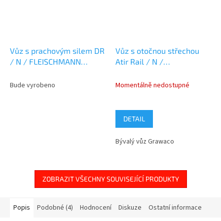
Vůz s prachovým silem DR
Vůz s otočnou střechou
/ N / FLEISCHMANN
Atir Rail / N /
6660139
FLEISCHMANN 6660169
Bude vyrobeno
Momentálně nedostupné
DETAIL
Bývalý vůz Grawaco
ZOBRAZIT VŠECHNY SOUVISEJÍCÍ PRODUKTY
Popis
Podobné (4)
Hodnocení
Diskuze
Ostatní informace