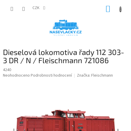
Přejít
NÁKUP
na
CZK
obsah
KOŠÍK
Dieselová lokomotiva řady 112 303-
3 DR / N / Fleischmann 721086
4240
Průměrné
Neohodnoceno
Podrobnosti hodnocení
Značka:
Fleischmann
hodnocení
produktu
je
0,0
z
5
hvězdiček.