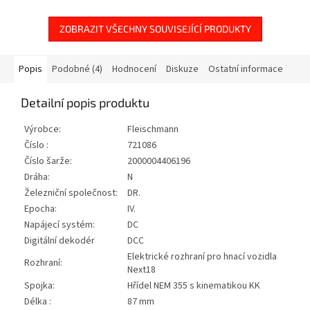
precizním lakováním a
potiskem, četnými...
ZOBRAZIT VŠECHNY SOUVISEJÍCÍ PRODUKTY
Popis
Podobné (4)
Hodnocení
Diskuze
Ostatní informace
Detailní popis produktu
Výrobce:
Fleischmann
Číslo :
721086
Číslo šarže:
2000004406196
Dráha:
N
Železniční společnost:
DR.
Epocha:
IV.
Napájecí systém:
DC
Digitální dekodér
DCC
Elektrické rozhraní pro hnací vozidla
Rozhraní:
Next18
Spojka:
Hřídel NEM 355 s kinematikou KK
Délka :
87 mm