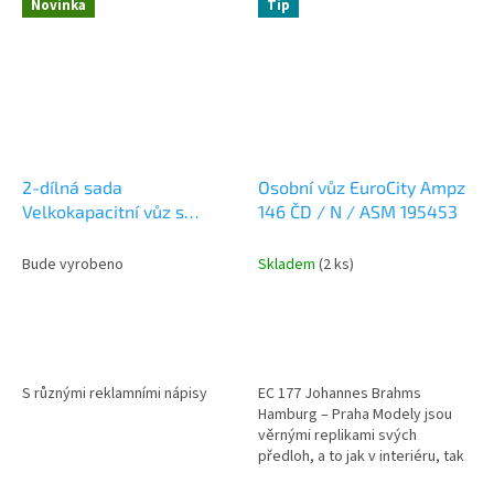
Novinka
Tip
2-dílná sada
Osobní vůz EuroCity Ampz
Velkokapacitní vůz s
146 ČD / N / ASM 195453
posuvnou stěnou Wascosa
/ N / FLEISCHMANN
Bude vyrobeno
Skladem
(2 ks)
6660155
S různými reklamními nápisy
EC 177 Johannes Brahms
Hamburg – Praha Modely jsou
věrnými replikami svých
předloh, a to jak v interiéru, tak
v exteriéru. Vyznačují se