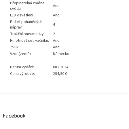
Přepínatelná změna
Ano
světla
LED osvětlení
Ano
Počet poháněných
4
náprav
Trakční pneumatiky:
2
Hmotnost setrvačníku:
Ano
Zvuk:
Ano
Vzor (země)
Německo
Datum vydání:
08 / 2024
Cena výrobce:
294,90 €
Z
á
p
a
Facebook
t
í