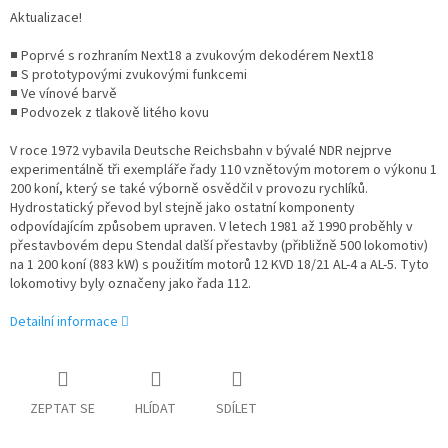
Aktualizace!
■ Poprvé s rozhraním Next18 a zvukovým dekodérem Next18
■ S prototypovými zvukovými funkcemi
■ Ve vínové barvě
■ Podvozek z tlakově litého kovu
V roce 1972 vybavila Deutsche Reichsbahn v bývalé NDR nejprve
experimentálně tři exempláře řady 110 vznětovým motorem o výkonu 1
200 koní, který se také výborně osvědčil v provozu rychlíků.
Hydrostatický převod byl stejně jako ostatní komponenty
odpovídajícím způsobem upraven. V letech 1981 až 1990 proběhly v
přestavbovém depu Stendal další přestavby (přibližně 500 lokomotiv)
na 1 200 koní (883 kW) s použitím motorů 12 KVD 18/21 AL-4 a AL-5. Tyto
lokomotivy byly označeny jako řada 112.
Detailní informace
ZEPTAT SE
HLÍDAT
SDÍLET