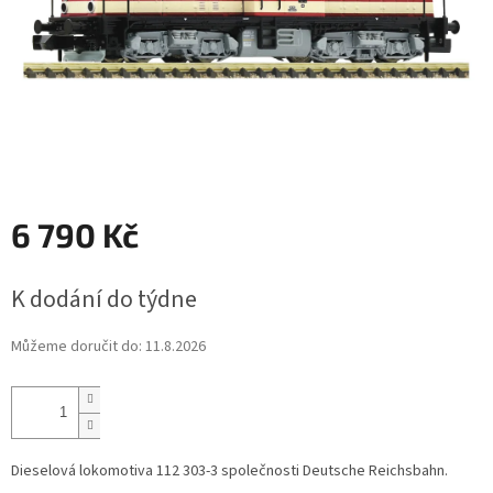
6 790 Kč
Měrná
K dodání do týdne
cena:
Můžeme doručit do:
11.8.2026
Dieselová lokomotiva 112 303-3 společnosti Deutsche Reichsbahn.