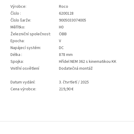
Výrobce:
Roco
Číslo :
6200128
Číslo šarže:
9005033074005
Měřítko:
H0
Železniční společnost:
ÖBB
Epocha:
V
Napájecí systém:
DC
Délka :
878 mm
Spojka:
Hřídel NEM 362 s kinematikou KK
Vnitřní osvětlení
Dodatečná montáž
Datum vydání:
3. čtvrtletí / 2025
Cena výrobce:
219,90 €
Z
á