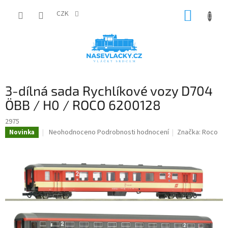
Přejít
NÁKUP
na
CZK
obsah
KOŠÍK
3-dílná sada Rychlíkové vozy D704
ÖBB / H0 / ROCO 6200128
2975
Průměrné
Neohodnoceno
Podrobnosti hodnocení
Značka:
Roco
Novinka
hodnocení
produktu
je
0,0
z
5
hvězdiček.