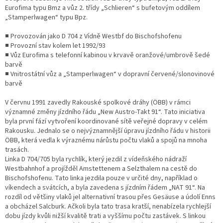
Eurofima typu Bmz a vůz 2. třídy „Schlieren“ s bufetovým oddílem
„Stamperlwagen“ typu Bpz.
■ Provozován jako D 704 z Vídně Westbf do Bischofshofenu
■ Provozní stav kolem let 1992/93
■ Vůz Eurofima s telefonní kabinou v krvavě oranžové/umbrově šedé
barvě
■ Vnitrostátní vůz a „Stamperlwagen“ v dopravní červené/slonovinové
barvě
V červnu 1991 zavedly Rakouské spolkové dráhy (ÖBB) v rámci
významné změny jízdního řádu „New Austro-Takt 91“. Tato iniciativa
byla první fází vytvoření koordinované sítě veřejné dopravy v celém
Rakousku. Jednalo se o nejvýznamnější úpravu jízdního řádu v historii
ÖBB, která vedla k výraznému nárůstu počtu vlaků a spojů na mnoha
trasách.
Linka D 704/705 byla rychlík, který jezdil z vídeňského nádraží
Westbahnhof a projížděl Amstettenem a Selzthalem na cestě do
Bischofshofenu. Tato linka jezdila pouze v určité dny, například o
víkendech a svátcích, a byla zavedena s jízdním řádem „NAT 91“. Na
rozdíl od většiny vlaků jel alternativní trasou přes Gesäuse a údolí Enns
a obcházel Salcburk. Ačkoli byla tato trasa kratší, nenabízela rychlejší
dobu jízdy kvůli nižší kvalitě trati a vyššímu počtu zastávek. S linkou