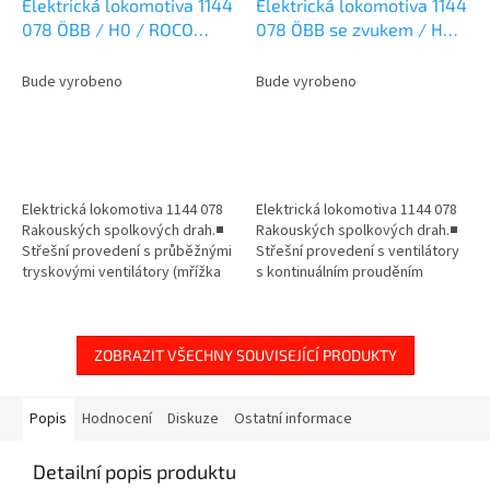
Elektrická lokomotiva 1144
Elektrická lokomotiva 1144
078 ÖBB / H0 / ROCO
078 ÖBB se zvukem / H0 /
7500060
ROCO 7510060
Bude vyrobeno
Bude vyrobeno
Elektrická lokomotiva 1144 078
Elektrická lokomotiva 1144 078
Rakouských spolkových drah.■
Rakouských spolkových drah.■
Střešní provedení s průběžnými
Střešní provedení s ventilátory
tryskovými ventilátory (mřížka
s kontinuálním prouděním
Klatte)■ Pantograf typu VI Ub■
(mřížka Klatte)■ Pantograf typu
Použití před osobními a...
VI Ub■ Používá se před...
ZOBRAZIT VŠECHNY SOUVISEJÍCÍ PRODUKTY
Popis
Hodnocení
Diskuze
Ostatní informace
Detailní popis produktu