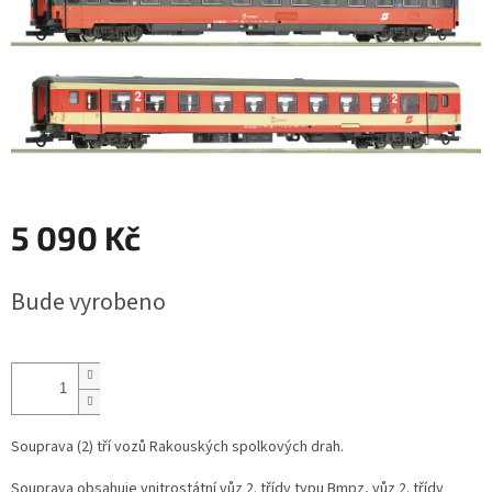
5 090 Kč
Měrná
Bude vyrobeno
cena:
Souprava (2) tří vozů Rakouských spolkových drah.
Souprava obsahuje vnitrostátní vůz 2. třídy typu Bmpz, vůz 2. třídy