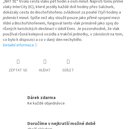
„NAT 91“ trvala cesta vlaku pět hodin a osm minut. Naproti tomu přímé
vlaky InterCity (IC), které jezdily každé dvě hodiny přes Salcburk,
dokázaly cestu do Bischofshofenu zvládnout za pouhé čtyři hodiny a
jedenáct minut. Spíše než aby sloužil pouze jako přímé spojení mezi
Vídní a Bischofshofenem, fungoval tento vlak primárně jako spoj do
různých turistických destinací v údolí Enns. Je pozoruhodné, že vlak
používal různá kolejová vozidla a trakční jednotky, v závislosti na tom,
co bylo k dispozici a co v daný den nechybělo.
Detailní informace
ZEPTAT SE
HLÍDAT
SDÍLET
Dárek zdarma
Ke každé objednávce
Doručíme v nejkratší možné době