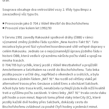
drah.
Souprava obsahuje dva vnitrostátní vozy 2. třídy typu Bmpz a
zavazadlový vůz typu Ds.
■ Provozován jako D 704 z Vídeň Westbf do Bischofshofenu
■ Provozní stav kolem let 1992/93
V červnu 1991 zavedly Rakouské spolkové dráhy (ÖBB) v rámci
významné změny jízdního řádu systém „New Austro-Takt 91“. Tato
iniciativa byla první fází vytvoření koordinované sítě veřejné dopravy v
celém Rakousku. Jednalo se o nejvýznamnější úpravu jízdního řádu v
historii ÖBB, která vedla k výraznému nárůstu počtu vlaků a spojů na
mnoha trasách.
D 704/705 byl rychlík, který jezdil z Vídeň Westbahnhof a projížděl
Amstettenem a Selzthalem na cestě do Bischofshofenu. Tato linka
jezdila pouze v určité dny, například o víkendech a svátcích, a byla
zavedena s jízdním řádem „NAT 91“. Na rozdíl od většiny vlaků jel
alternativní trasou přes Gesäuse a údolí Enns a obcházel Salcburk.
Ačkoli byla tato trasa kratší, nenabízela rychlejší jízdu kvůli nižší kvalitě
trati a vyššímu počtu zastávek. V rámci linky „NAT 91“ trvala cesta vlaku
pět hodin a osm minut. Naproti tomu přímé vlaky InterCity (IC), které
jezdily každé dvě hodiny přes Salcburk, dokázaly cestu do
Bischofshofenu zvládnout za pouhé čtyři hodiny a jedenáct minut.