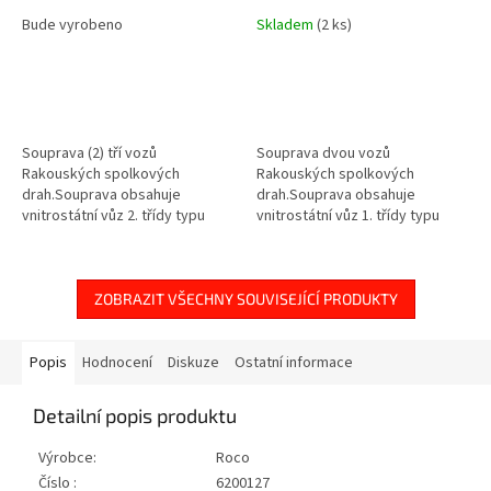
Bude vyrobeno
Skladem
(2 ks)
Souprava (2) tří vozů
Souprava dvou vozů
Rakouských spolkových
Rakouských spolkových
drah.Souprava obsahuje
drah.Souprava obsahuje
vnitrostátní vůz 2. třídy typu
vnitrostátní vůz 1. třídy typu
Bmpz, vůz 2. třídy Eurofima typu
Ampz a vůz na přepravu
Bmz a vůz 2. třídy „Schlieren“ s
automobilů typu DDm.■
bufetovým...
Provozováno jako D 704; z
Vídeň...
ZOBRAZIT VŠECHNY SOUVISEJÍCÍ PRODUKTY
Popis
Hodnocení
Diskuze
Ostatní informace
Detailní popis produktu
Výrobce:
Roco
Číslo :
6200127