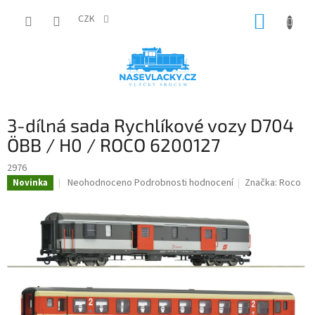
Přejít
NÁKUP
na
CZK
obsah
KOŠÍK
3-dílná sada Rychlíkové vozy D704
ÖBB / H0 / ROCO 6200127
2976
Průměrné
Neohodnoceno
Podrobnosti hodnocení
Značka:
Roco
Novinka
hodnocení
produktu
je
0,0
z
5
hvězdiček.