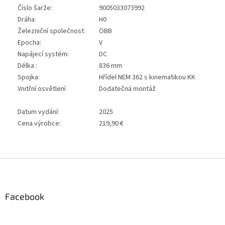
Číslo šarže:
9005033073992
Dráha:
H0
Železniční společnost:
ÖBB
Epocha:
V
Napájecí systém:
DC
Délka :
836 mm
Spojka:
Hřídel NEM 362 s kinematikou KK
Vnitřní osvětlení
Dodatečná montáž
Datum vydání:
2025
Cena výrobce:
219,90 €
Z
á
p
a
Facebook
t
í