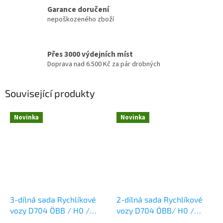
Garance doručení
nepoškozeného zboží
Přes 3000 výdejních míst
Doprava nad 6.500 Kč za pár drobných
Související produkty
Novinka
Novinka
3-dílná sada Rychlíkové
2-dílná sada Rychlíkové
vozy D704 ÖBB / H0 /
vozy D704 ÖBB/ H0 /
ROCO 6200128
ROCO 6200129