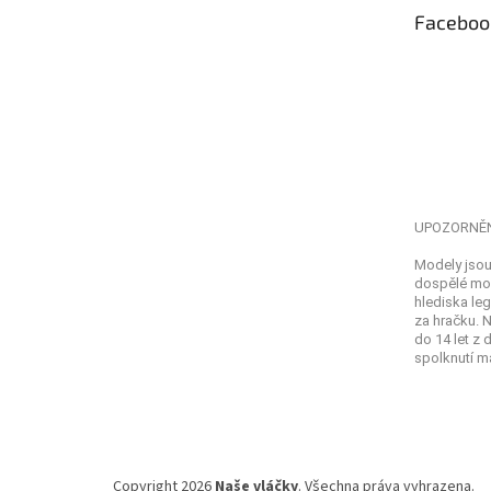
t
Faceboo
í
UPOZORNĚ
Modely jsou
dospělé mod
hlediska leg
za hračku. 
do 14 let z
spolknutí ma
Copyright 2026
Naše vláčky
. Všechna práva vyhrazena.