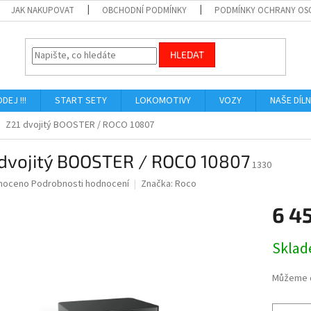
JAK NAKUPOVAT
OBCHODNÍ PODMÍNKY
PODMÍNKY OCHRANY OS
HLEDAT
ODEJ !!!
START SETY
LOKOMOTIVY
VOZY
NAŠE DÍL
Z21 dvojitý BOOSTER / ROCO 10807
 dvojitý BOOSTER / ROCO 10807
1330
né
noceno
Podrobnosti hodnocení
Značka:
Roco
ní
6 4
u
Měrná
Skla
cena:
ek.
Můžeme d