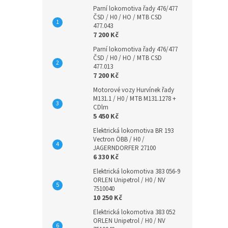
Parní lokomotiva řady 476/477
ČSD / H0 / HO / MTB CSD
477.043
7 200 Kč
Parní lokomotiva řady 476/477
ČSD / H0 / HO / MTB CSD
477.013
7 200 Kč
Motorové vozy Hurvínek řady
M131.1 / H0 / MTB M131.1278 +
CDlm
5 450 Kč
Elektrická lokomotiva BR 193
Vectron ÖBB / H0 /
JAGERNDORFER 27100
6 330 Kč
Elektrická lokomotiva 383 056-9
ORLEN Unipetrol / H0 / NV
7510040
10 250 Kč
Elektrická lokomotiva 383 052
ORLEN Unipetrol / H0 / NV