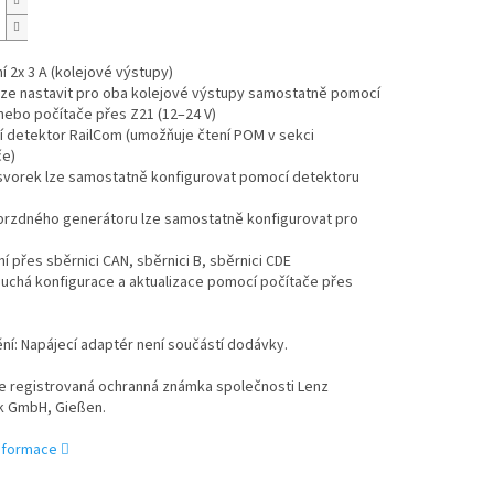
í 2x 3 A (kolejové výstupy)
lze nastavit pro oba kolejové výstupy samostatně pomocí
nebo počítače přes Z21 (12–24 V)
í detektor RailCom (umožňuje čtení POM v sekci
če)
 svorek lze samostatně konfigurovat pomocí detektoru
 brzdného generátoru lze samostatně konfigurovat pro
ní přes sběrnici CAN, sběrnici B, sběrnici CDE
uchá konfigurace a aktualizace pomocí počítače přes
í: Napájecí adaptér není součástí dodávky.
je registrovaná ochranná známka společnosti Lenz
ik GmbH, Gießen.
informace