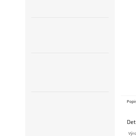
Popi
Det
Výr