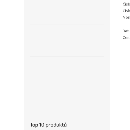
Čísl
Čísl
Měří
Dat
Cen
Top 10 produktů