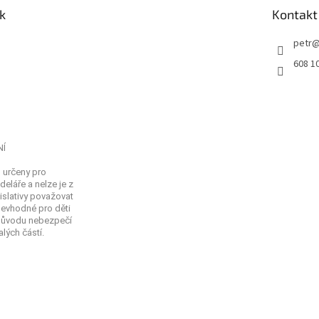
k
Kontakt
petr
608 1
NÍ
 určeny pro
eláře a nelze je z
islativy považovat
Nevhodné pro děti
 důvodu nebezpečí
lých částí.