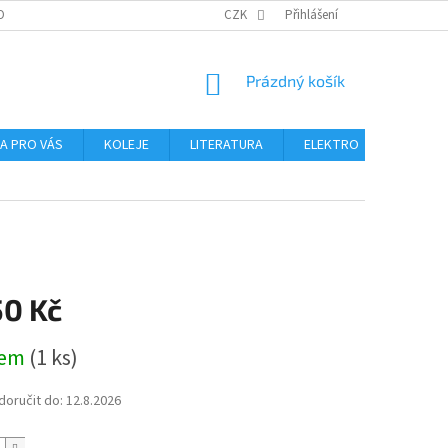
OBNÍCH ÚDAJŮ
CZK
Přihlášení
NÁKUPNÍ
Prázdný košík
KOŠÍK
NA PRO VÁS
KOLEJE
LITERATURA
ELEKTRO
MIKROS
50 Kč
dem
(1 ks)
oručit do:
12.8.2026