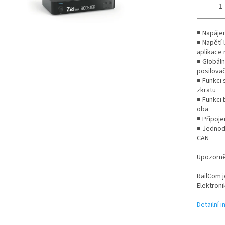
■ Napájen
■ Napětí 
aplikace 
■ Globáln
posilova
■ Funkci
zkratu
■ Funkci
oba
■ Připoje
■ Jednod
CAN
Upozorněn
RailCom 
Elektron
Detailní 