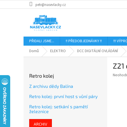
Přejít
petr@nasevlacky.cz
na
obsah
PŘIDALI JSME...
!! PŘEDOBJEDNÁVKY !!
!!! VÝPR
Domů
ELEKTRO
DCC DIGITÁLNÍ OVLÁDÁNÍ
P
Z21
o
s
Průměr
Neohod
Retro kolej
t
hodnoce
r
produkt
Z archivu dědy Balína
a
je
Retro kolej: první host s vůní páry
0,0
n
z
n
Retro kolej: setkání s pamětí
5
í
železnice
hvězdič
p
a
ARCHIV