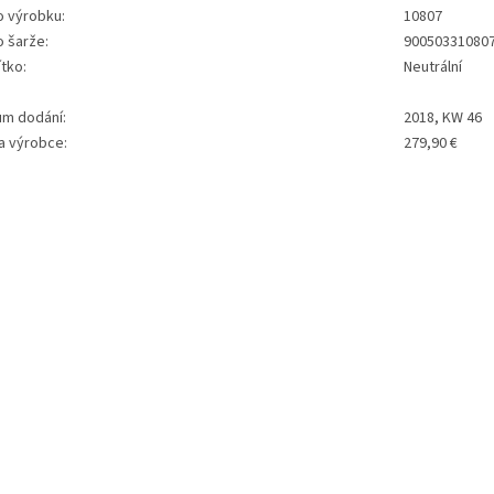
o výrobku:
10807
o šarže:
90050331080
tko:
Neutrální
um dodání:
2018, KW 46
a výrobce:
279,90 €