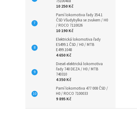
7510040a
10 250 Kč
Parní lokomotiva řady 354.1
ČSD Všudybylka se zvukem / H0
/ ROCO 7110026
10 190 Kč
Elektrická lokomotiva řady
ES499.1 ČSD / H0 / MTB
E499.1048
4 650 Kč
Diesel-elektrická lokomotiva
řady 740 DEZA / H0 / MTB
740310
4 350 Kč
Parní lokomotiva 477 008 ČSD /
H0 / ROCO 7100033
9 895 Kč
Z
á
p
a