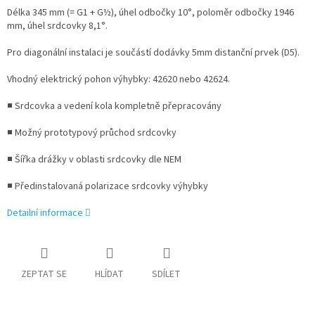
Délka 345 mm (= G1 + G½), úhel odbočky 10°, poloměr odbočky 1946
mm, úhel srdcovky 8,1°.
Pro diagonální instalaci je součástí dodávky 5mm distanční prvek (D5).
Vhodný elektrický pohon výhybky: 42620 nebo 42624.
■ Srdcovka a vedení kola kompletně přepracovány
■ Možný prototypový průchod srdcovky
■ Šířka drážky v oblasti srdcovky dle NEM
■ Předinstalovaná polarizace srdcovky výhybky
Detailní informace
ZEPTAT SE
HLÍDAT
SDÍLET