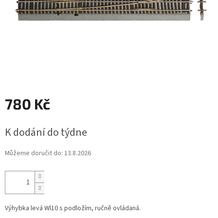
780 Kč
Měrná
K dodání do týdne
cena:
Můžeme doručit do:
13.8.2026
Výhybka levá Wl10 s podložím, ručně ovládaná.