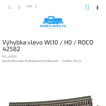
Přejít
NÁKUP
na
CZK
obsah
KOŠÍK
Výhybka vlevo Wl10 / H0 / ROCO
42582
RO_42582
Průměrné
Neohodnoceno
Podrobnosti hodnocení
Značka:
Roco
hodnocení
produktu
je
0,0
z
5
hvězdiček.