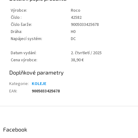
Výrobce:
Roco
Číslo :
42582
Číslo šarže:
9005033425678
Dráha:
H0
Napájecí systém:
DC
Datum vydání:
2. čtvrtletí / 2025
Cena výrobce:
38,90 €
Doplňkové parametry
Kategorie
:
KOLEJE
EAN
:
9005033425678
Z
á
p
a
Facebook
t