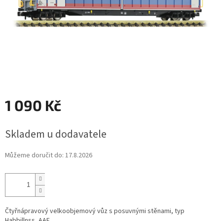
1 090 Kč
Měrná
Skladem u dodavatele
cena:
Můžeme doručit do:
17.8.2026
Čtyřnápravový velkoobjemový vůz s posuvnými stěnami, typ
Habbillnss, AAE.