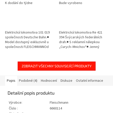
K dodání do týdne
Bude vyrobeno
Elektrická lokomotiva 101 019
Elektrická lokomotiva Re 421
společnosti Deutsche Bahn.■
394 Švýcarských federálních
Model dostupný exkluzivně u
drah.■ S reklamní nálepkou
společnosti FLEISCHMANNOd
„Curych–Mnichov“■ Jemný
léta 2023 jezdí elektrická
design pantografu pro CH a D■
lokomotiva DB AG 101 019 ve
Součástí dodávky jsou uzavřené
speciálním...
ochranné...
ZOBRAZIT VŠECHNY SOUVISEJÍCÍ PRODUKTY
Popis
Podobné (4)
Hodnocení
Diskuze
Ostatní informace
Detailní popis produktu
Výrobce:
Fleischmann
Číslo :
6660114