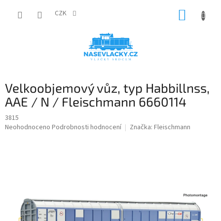
Přejít
NÁKUP
na
CZK
obsah
KOŠÍK
Velkoobjemový vůz, typ Habbillnss,
AAE / N / Fleischmann 6660114
3815
Průměrné
Neohodnoceno
Podrobnosti hodnocení
Značka:
Fleischmann
hodnocení
produktu
je
0,0
z
5
hvězdiček.