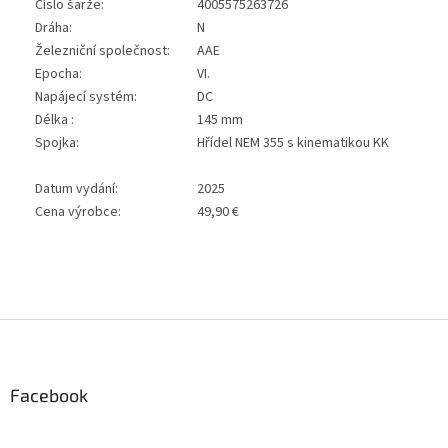
Číslo šarže:
4005575263726
Dráha:
N
Železniční společnost:
AAE
Epocha:
VI.
Napájecí systém:
DC
Délka :
145 mm
Spojka:
Hřídel NEM 355 s kinematikou KK
Datum vydání:
2025
Cena výrobce:
49,90 €
Z
á
p
a
Facebook
t
í