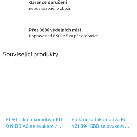
Garance doručení
nepoškozeného zboží
Přes 3000 výdejních míst
Doprava nad 6.500 Kč za pár drobných
Související produkty
Elektrická lokomotiva 101
Elektrická lokomotiva Re
019 DB AG se zvukem / N /
421 394 SBB se zvukem /
Fleischmann 7570003
N / Fleischmann 732475