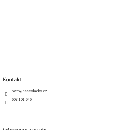
Kontakt
petr
@
nasevlacky.cz
608 101 646
Informace pro vás