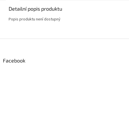
Detailní popis produktu
Popis produktu není dostupný
Z
á
p
a
Facebook
t
í