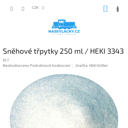
Přejít
NÁKUP
na
CZK
obsah
KOŠÍK
Sněhové třpytky 250 ml / HEKI 3343
817
Průměrné
Neohodnoceno
Podrobnosti hodnocení
Značka:
HEKI Kittler
hodnocení
produktu
je
0,0
z
5
hvězdiček.