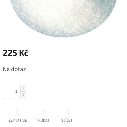
225 Kč
Měrná
Na dotaz
cena:
ZEPTAT SE
HLÍDAT
SDÍLET