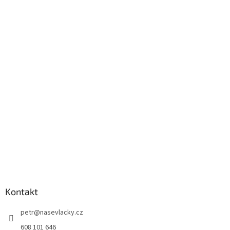
Kontakt
petr
@
nasevlacky.cz
608 101 646