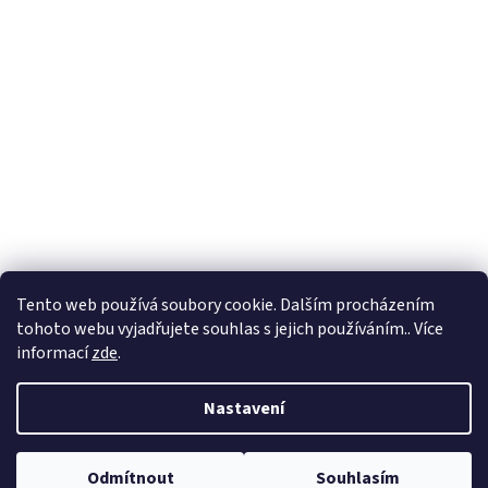
Tento web používá soubory cookie. Dalším procházením
tohoto webu vyjadřujete souhlas s jejich používáním.. Více
informací
zde
.
Nastavení
Modely jsou určeny pro dospělé modeláře a nelze jej z hlediska
legislativy považovat za hračku. Nevhodné pro děti do 14 let z důvodu
Odmítnout
Souhlasím