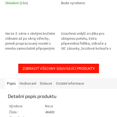
Skladem
(2 ks)
Bude vyrobeno
Verze 3. série s vlnitými bočními
Uzavřená vnější zrcátka pro
stěnami až po okraj střechy,
sklopnou polohu, Extra
jemně propracovaný model s
připevněná řídítka, stěrače a
mnoha samostatně připojenými
UIC zásuvky, brzdové kotouče v
součástkami Tištěné erby
kontrastních barvách, digitální
přiložené jako leptaná část
režim s přepínatelným
dálkovým...
ZOBRAZIT VŠECHNY SOUVISEJÍCÍ PRODUKTY
Popis
Hodnocení
Diskuze
Ostatní informace
Detailní popis produktu
Výrobce:
Roco
Číslo :
46400