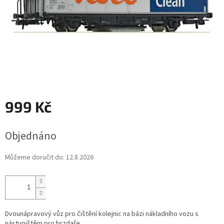
999 Kč
Měrná
Objednáno
cena:
Můžeme doručit do:
12.8.2026
Dvounápravový vůz pro čištění kolejnic na bázi nákladního vozu s
nástupištěm pro brzdaře.