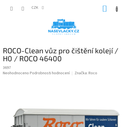
Přejít
NÁKUP
na
CZK
obsah
KOŠÍK
ROCO-Clean vůz pro čištění kolejí /
H0 / ROCO 46400
3697
Průměrné
Neohodnoceno
Podrobnosti hodnocení
Značka:
Roco
hodnocení
produktu
je
0,0
z
5
hvězdiček.