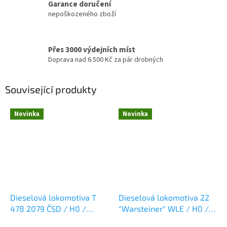
Garance doručení
nepoškozeného zboží
Přes 3000 výdejních míst
Doprava nad 6.500 Kč za pár drobných
Související produkty
Novinka
Novinka
Dieselová lokomotiva T
Dieselová lokomotiva 22
478 2079 ČSD / H0 /
"Warsteiner" WLE / H0 /
ROCO 7300090
ROCO 7310104