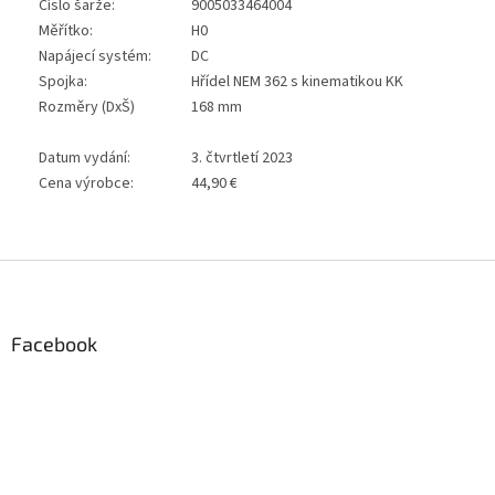
Číslo šarže:
9005033464004
Měřítko:
H0
Napájecí systém:
DC
Spojka:
Hřídel NEM 362 s kinematikou KK
Rozměry (DxŠ)
168 mm
Datum vydání:
3. čtvrtletí 2023
Cena výrobce:
44,90 €
Z
á
p
a
Facebook
t
í