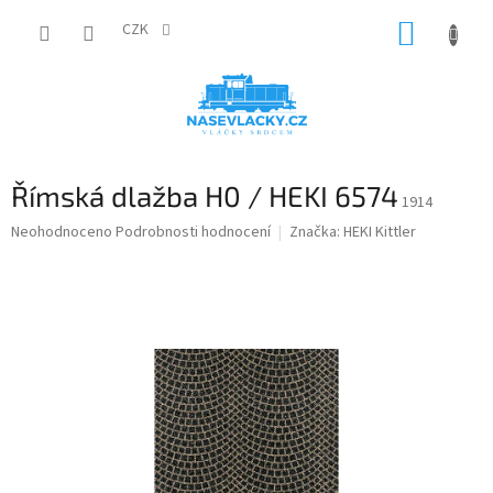
Přejít
NÁKUP
na
CZK
obsah
KOŠÍK
Římská dlažba H0 / HEKI 6574
1914
Průměrné
Neohodnoceno
Podrobnosti hodnocení
Značka:
HEKI Kittler
hodnocení
produktu
je
0,0
z
5
hvězdiček.