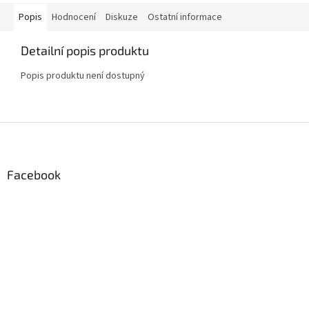
Popis
Hodnocení
Diskuze
Ostatní informace
Detailní popis produktu
Popis produktu není dostupný
Z
á
p
a
Facebook
t
í