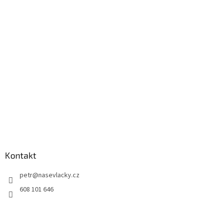
Kontakt
petr
@
nasevlacky.cz
608 101 646