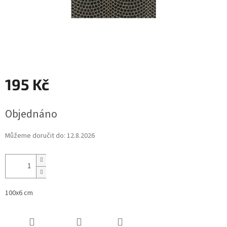
195 Kč
Měrná
Objednáno
cena:
Můžeme doručit do:
12.8.2026
100x6 cm