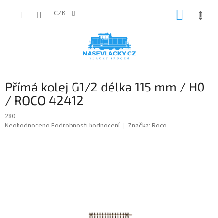
Přejít
NÁKUP
na
CZK
obsah
KOŠÍK
Přímá kolej G1/2 délka 115 mm / H0
/ ROCO 42412
280
Průměrné
Neohodnoceno
Podrobnosti hodnocení
Značka:
Roco
hodnocení
produktu
je
0,0
z
5
hvězdiček.