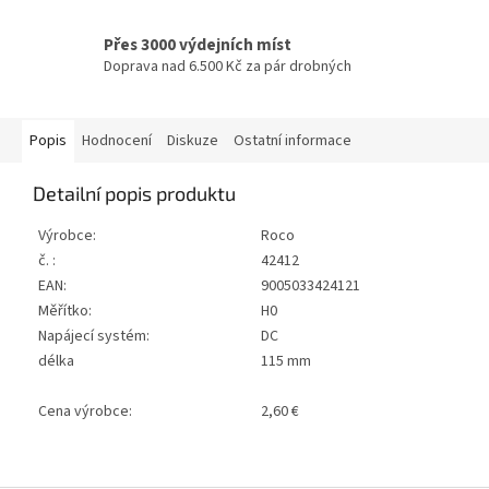
Přes 3000 výdejních míst
Doprava nad 6.500 Kč za pár drobných
Popis
Hodnocení
Diskuze
Ostatní informace
Detailní popis produktu
Výrobce:
Roco
č. :
42412
EAN:
9005033424121
Měřítko:
H0
Napájecí systém:
DC
délka
115 mm
Cena výrobce:
2,60 €