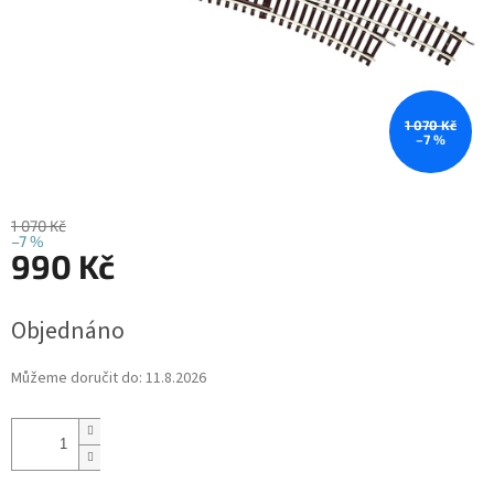
1 070 Kč
–7 %
1 070 Kč
–7 %
990 Kč
Měrná
Objednáno
cena:
Můžeme doručit do:
11.8.2026