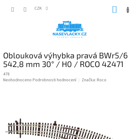
Přejít
NÁKUP
na
CZK
obsah
KOŠÍK
Oblouková výhybka pravá BWr5/6
542,8 mm 30° / H0 / ROCO 42471
478
Průměrné
Neohodnoceno
Podrobnosti hodnocení
Značka:
Roco
hodnocení
produktu
je
0,0
z
5
hvězdiček.