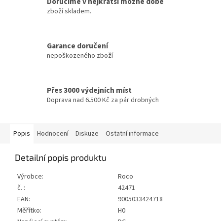
Doručíme v nejkratší možné době
zboží skladem.
Garance doručení
nepoškozeného zboží
Přes 3000 výdejních míst
Doprava nad 6.500 Kč za pár drobných
Popis
Hodnocení
Diskuze
Ostatní informace
Detailní popis produktu
Výrobce:
Roco
č. :
42471
EAN:
9005033424718
Měřítko:
H0