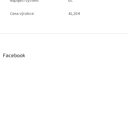
Napájecí systém:
DC
Cena výrobce:
41,20 €
Z
á
p
a
Facebook
t
í