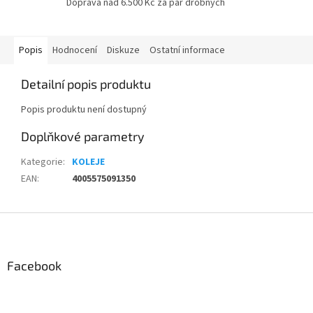
Doprava nad 6.500 Kč za pár drobných
Popis
Hodnocení
Diskuze
Ostatní informace
Detailní popis produktu
Popis produktu není dostupný
Doplňkové parametry
Kategorie
:
KOLEJE
EAN
:
4005575091350
Z
á
p
a
Facebook
t
í