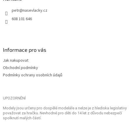
petr
@
nasevlacky.cz
608 101 646
Informace pro vás
Jak nakupovat
Obchodní podmínky
Podmínky ochrany osobních údajů
UPOZORNĚNÍ
Modely jsou určeny pro dospělé modeláře a nelze je z hlediska legislativy
považovat za hračku. Nevhodné pro děti do 14 let z důvodu nebezpečí
spolknutí malých částí.