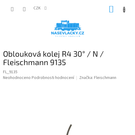
Přejít
NÁKUP
na
CZK
obsah
KOŠÍK
Oblouková kolej R4 30° / N /
Fleischmann 9135
FL_9135
Průměrné
Neohodnoceno
Podrobnosti hodnocení
Značka:
Fleischmann
hodnocení
produktu
je
0,0
z
5
hvězdiček.