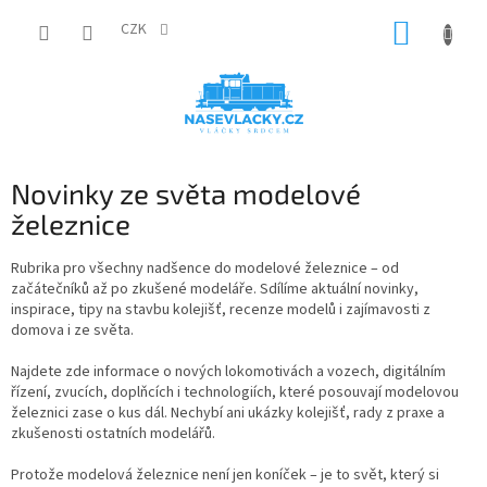
Přejít
NÁKUP
na
CZK
obsah
KOŠÍK
Novinky ze světa modelové
železnice
Rubrika pro všechny nadšence do modelové železnice – od
začátečníků až po zkušené modeláře. Sdílíme aktuální novinky,
inspirace, tipy na stavbu kolejišť, recenze modelů i zajímavosti z
domova i ze světa.
Najdete zde informace o nových lokomotivách a vozech, digitálním
řízení, zvucích, doplňcích i technologiích, které posouvají modelovou
železnici zase o kus dál. Nechybí ani ukázky kolejišť, rady z praxe a
zkušenosti ostatních modelářů.
Protože modelová železnice není jen koníček – je to svět, který si