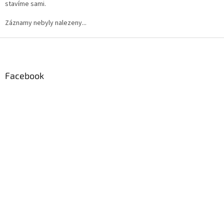
stavíme sami.
Záznamy nebyly nalezeny...
Z
á
p
a
Facebook
t
í