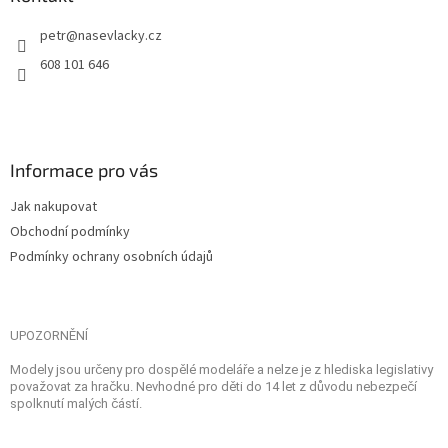
petr
@
nasevlacky.cz
608 101 646
Informace pro vás
Jak nakupovat
Obchodní podmínky
Podmínky ochrany osobních údajů
UPOZORNĚNÍ
Modely jsou určeny pro dospělé modeláře a nelze je z hlediska legislativy
považovat za hračku. Nevhodné pro děti do 14 let z důvodu nebezpečí
spolknutí malých částí.