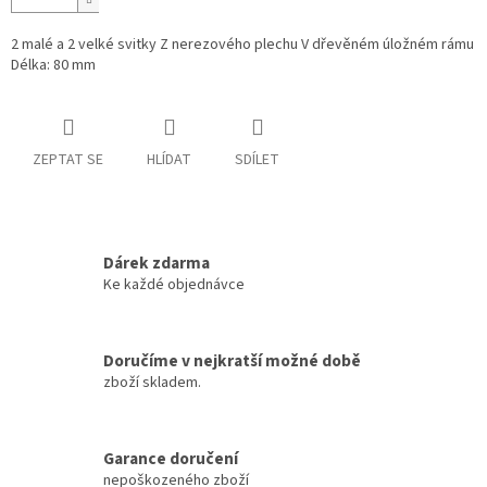
2 malé a 2 velké svitky Z nerezového plechu V dřevěném úložném rámu
Délka: 80 mm
ZEPTAT SE
HLÍDAT
SDÍLET
Dárek zdarma
Ke každé objednávce
Doručíme v nejkratší možné době
zboží skladem.
Garance doručení
nepoškozeného zboží