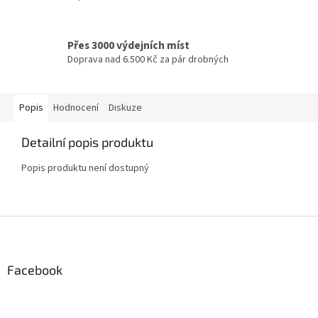
Přes 3000 výdejních míst
Doprava nad 6.500 Kč za pár drobných
Popis
Hodnocení
Diskuze
Detailní popis produktu
Popis produktu není dostupný
Z
á
p
a
Facebook
t
í