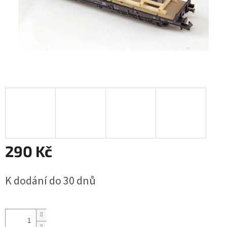
290 Kč
Měrná
K dodání do 30 dnů
cena: