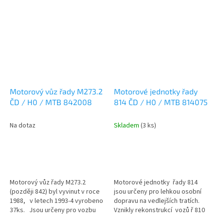
Motorový vůz řady M273.2
Motorové jednotky řady
ČD / H0 / MTB 842008
814 ČD / H0 / MTB 814075
Na dotaz
Skladem
(3 ks)
Motorový vůz řady M273.2
Motorové jednotky řady 814
(později 842) byl vyvinut v roce
jsou určeny pro lehkou osobní
1988, v letech 1993-4 vyrobeno
dopravu na vedlejších tratích.
37ks. Jsou určeny pro vozbu
Vznikly rekonstrukcí vozů ř 810