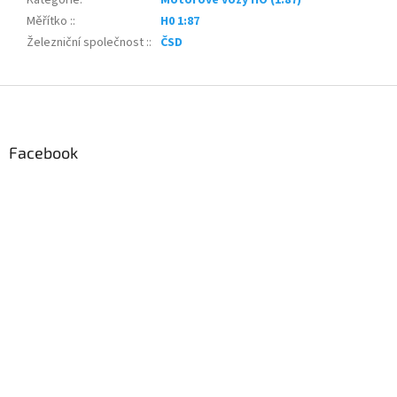
Měřítko :
:
H0 1:87
Železniční společnost :
:
ČSD
Z
á
p
a
Facebook
t
í