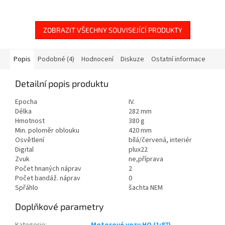
osobních, spěšných nebo...
(ex M152.0) a spojením s...
ZOBRAZIT VŠECHNY SOUVISEJÍCÍ PRODUKTY
Popis
Podobné (4)
Hodnocení
Diskuze
Ostatní informace
Detailní popis produktu
Epocha
IV.
Délka
282 mm
Hmotnost
380 g
Min. poloměr oblouku
420 mm
Osvětlení
bílá/červená, interiér
Digital
plux22
Zvuk
ne,příprava
Počet hnaných náprav
2
Počet bandáž. náprav
0
Spřáhlo
šachta NEM
Doplňkové parametry
Kategorie
:
Motorové vozy HO (1:87)