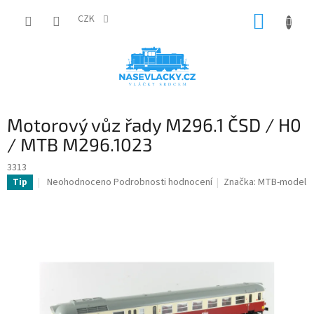
Přejít
NÁKUP
na
CZK
obsah
KOŠÍK
Motorový vůz řady M296.1 ČSD / H0
/ MTB M296.1023
3313
Průměrné
Neohodnoceno
Podrobnosti hodnocení
Značka:
MTB-model
Tip
hodnocení
produktu
je
0,0
z
5
hvězdiček.