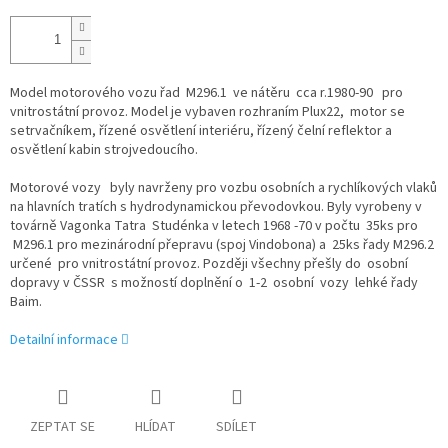
Model motorového vozu řad M296.1 ve nátěru cca r.1980-90 pro
vnitrostátní provoz. Model je vybaven rozhraním Plux22, motor se
setrvačníkem, řízené osvětlení interiéru, řízený čelní reflektor a
osvětlení kabin strojvedoucího.
Motorové vozy byly navrženy pro vozbu osobních a rychlíkových vlaků
na hlavních tratích s hydrodynamickou převodovkou. Byly vyrobeny v
továrně Vagonka Tatra Studénka v letech 1968 -70 v počtu 35ks pro
M296.1 pro mezinárodní přepravu (spoj Vindobona) a 25ks řady M296.2
určené pro vnitrostátní provoz. Později všechny přešly do osobní
dopravy v ČSSR s možností doplnění o 1-2 osobní vozy lehké řady
Baim.
Detailní informace
ZEPTAT SE
HLÍDAT
SDÍLET