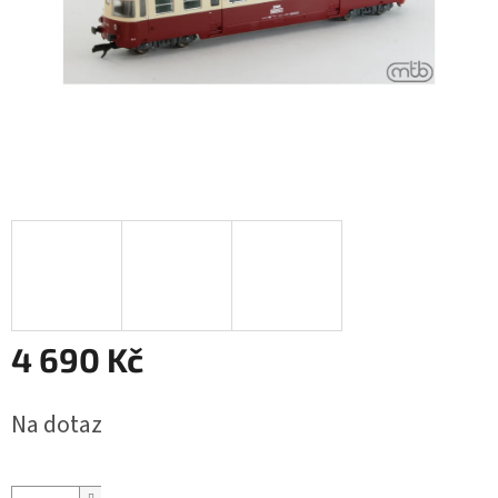
4 690 Kč
Měrná
Na dotaz
cena: