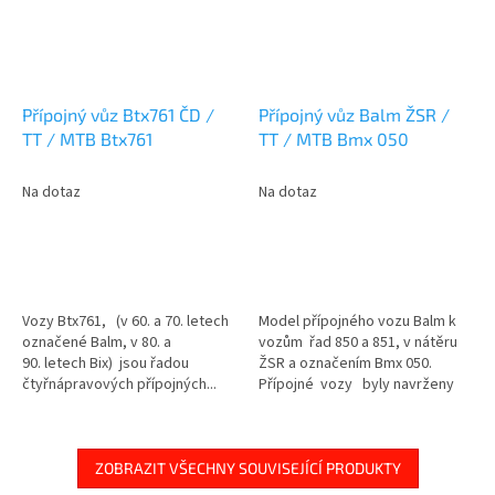
Přípojný vůz Btx761 ČD /
Přípojný vůz Balm ŽSR /
TT / MTB Btx761
TT / MTB Bmx 050
Na dotaz
Na dotaz
Vozy Btx761, (v 60. a 70. letech
Model přípojného vozu Balm k
označené Balm, v 80. a
vozům řad 850 a 851, v nátěru
90. letech Bix) jsou řadou
ŽSR a označením Bmx 050.
čtyřnápravových přípojných...
Přípojné vozy byly navrženy
pro vozbu osobních a
rychlíkových...
ZOBRAZIT VŠECHNY SOUVISEJÍCÍ PRODUKTY