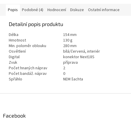
Popis
Podobné (4)
Hodnocení
Diskuze
Ostatní informace
Detailní popis produktu
Délka
154 mm
Hmotnost
130 g
Min. poloměr oblouku
280 mm
Osvětlení
bílá/červená, interiér
Digital
konektor Next18S
Zvuk
příprava
Počet hnaných náprav
2
Počet bandáž. náprav
0
Spřáhlo
NEM šachta
Z
á
p
a
Facebook
t
í