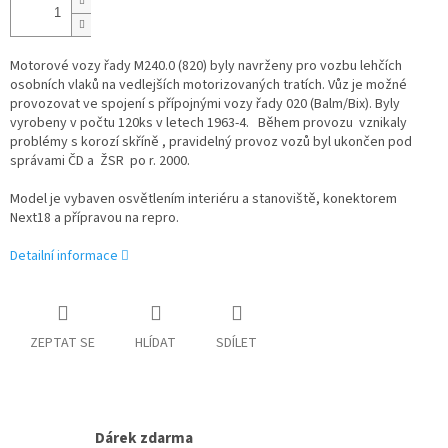
Motorové vozy řady M240.0 (820) byly navrženy pro vozbu lehčích
osobních vlaků na vedlejších motorizovaných tratích. Vůz je možné
provozovat ve spojení s přípojnými vozy řady 020 (Balm/Bix). Byly
vyrobeny v počtu 120ks v letech 1963-4. Během provozu vznikaly
problémy s korozí skříně , pravidelný provoz vozů byl ukončen pod
správami ČD a ŽSR po r. 2000.
Model je vybaven osvětlením interiéru a stanoviště, konektorem
Next18 a přípravou na repro.
Detailní informace
ZEPTAT SE
HLÍDAT
SDÍLET
Dárek zdarma