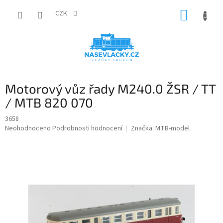
Přejít
NÁKUP
na
CZK
obsah
KOŠÍK
Motorový vůz řady M240.0 ŽSR / TT
/ MTB 820 070
3658
Průměrné
Neohodnoceno
Podrobnosti hodnocení
Značka:
MTB-model
hodnocení
produktu
je
0,0
z
5
hvězdiček.