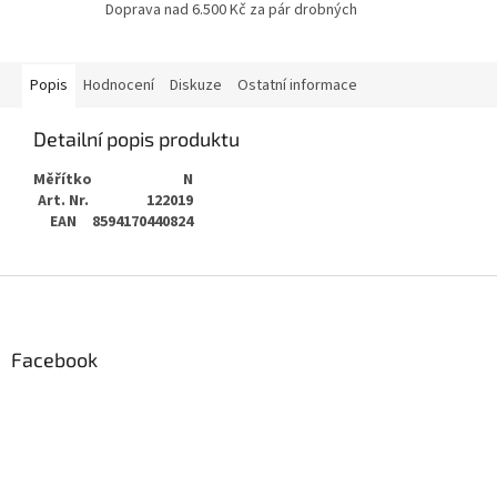
Doprava nad 6.500 Kč za pár drobných
Popis
Hodnocení
Diskuze
Ostatní informace
Detailní popis produktu
Měřítko
N
Art. Nr.
122019
EAN
8594170440824
Z
á
p
a
Facebook
t
í