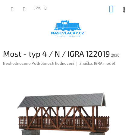
Přejít
NÁKUP
na
CZK
obsah
KOŠÍK
Most - typ 4 / N / IGRA 122019
2830
Průměrné
Neohodnoceno
Podrobnosti hodnocení
Značka:
IGRA model
hodnocení
produktu
je
0,0
z
5
hvězdiček.