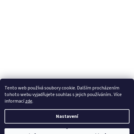
Tento web používá soubory cookie. Dalším procházením
tohoto webu vyjadřujete souhlas s jejich používáním.. Více
informací
zde
.
Nastavení
Modely jsou určeny pro dospělé modeláře a nelze jej z hlediska