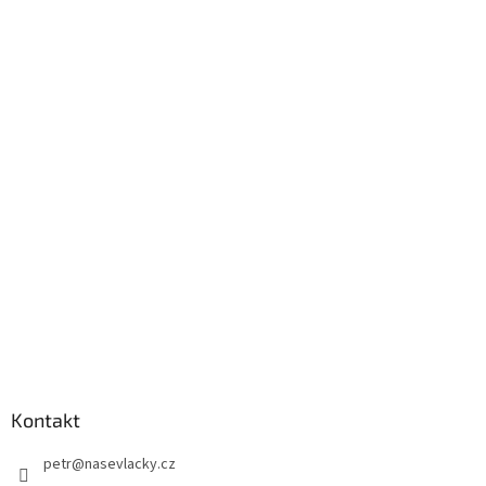
Kontakt
petr
@
nasevlacky.cz