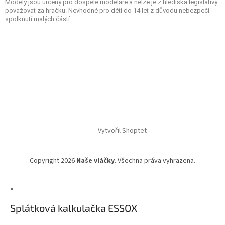
Modely jsou určeny pro dospělé modeláře a nelze je z hlediska legislativy
považovat za hračku. Nevhodné pro děti do 14 let z důvodu nebezpečí
spolknutí malých částí.
Vytvořil Shoptet
Copyright 2026
Naše vláčky
. Všechna práva vyhrazena.
×
Splátková kalkulačka ESSOX