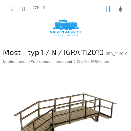
Přejít
NÁKUP
na
CZK
obsah
KOŠÍK
Most - typ 1 / N / IGRA 112010
IGRA_112010
Průměrné
Neohodnoceno
Podrobnosti hodnocení
Značka:
IGRA model
hodnocení
produktu
je
0,0
z
5
hvězdiček.