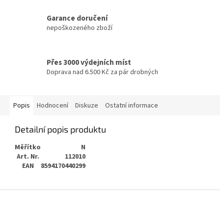
Garance doručení
nepoškozeného zboží
Přes 3000 výdejních míst
Doprava nad 6.500 Kč za pár drobných
Popis
Hodnocení
Diskuze
Ostatní informace
Detailní popis produktu
Měřítko
N
Art. Nr.
112010
EAN
8594170440299
Z
á
p