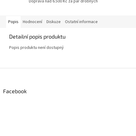
Doprava nad 6.500 Kč za pár drobných
Popis
Hodnocení
Diskuze
Ostatní informace
Detailní popis produktu
Popis produktu není dostupný
Z
á
p
a
Facebook
t
í