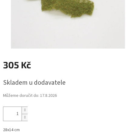
305 Kč
Měrná
Skladem u dodavatele
cena:
Můžeme doručit do:
17.8.2026
28x14 cm