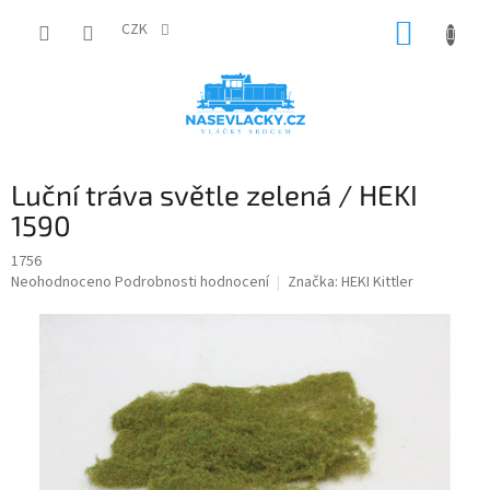
Přejít
NÁKUP
na
CZK
obsah
KOŠÍK
Luční tráva světle zelená / HEKI
1590
1756
Průměrné
Neohodnoceno
Podrobnosti hodnocení
Značka:
HEKI Kittler
hodnocení
produktu
je
0,0
z
5
hvězdiček.