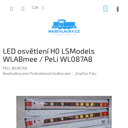
Přejít
NÁKUP
na
CZK
obsah
KOŠÍK
LED osvětlení H0 LSModels
WLABmee / PeLi WL087A8
PELI_WL087A8
Průměrné
Neohodnoceno
Podrobnosti hodnocení
Značka:
PeLi
hodnocení
produktu
je
0,0
z
5
hvězdiček.