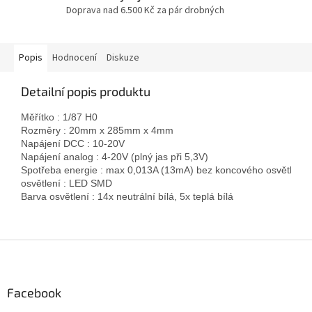
Doprava nad 6.500 Kč za pár drobných
Popis
Hodnocení
Diskuze
Detailní popis produktu
Měřítko : 1/87 H0 
Rozměry : 20mm x 285mm x 4mm 
Napájení DCC : 10-20V 
Napájení analog : 4-20V (plný jas při 5,3V) 
Spotřeba energie : 
max 0,013A (13mA) bez koncového osvětlení
osvětlení : LED SMD 
Barva osvětlení : 14x neutrální bílá, 5x teplá bílá
Z
á
p
a
Facebook
t