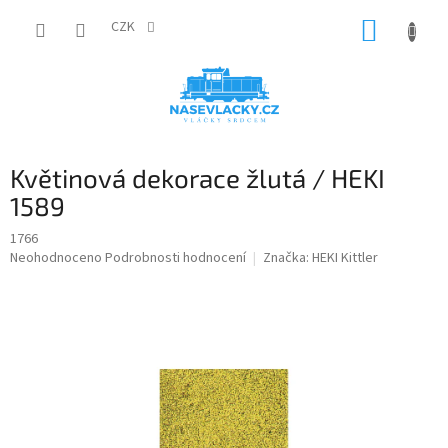
Přejít
NÁKUP
na
CZK
obsah
KOŠÍK
Květinová dekorace žlutá / HEKI
1589
1766
Průměrné
Neohodnoceno
Podrobnosti hodnocení
Značka:
HEKI Kittler
hodnocení
produktu
je
0,0
z
5
hvězdiček.