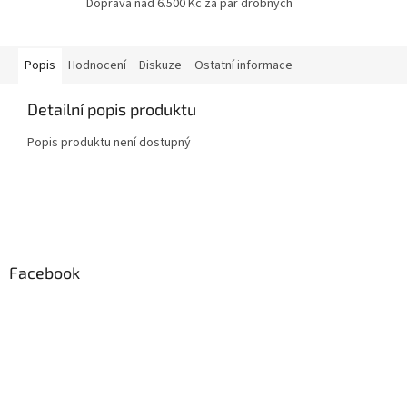
Doprava nad 6.500 Kč za pár drobných
Popis
Hodnocení
Diskuze
Ostatní informace
Detailní popis produktu
Popis produktu není dostupný
Z
á
p
a
Facebook
t
í