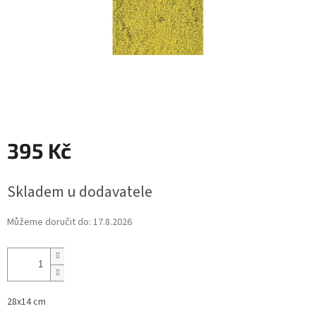
395 Kč
Měrná
Skladem u dodavatele
cena:
Můžeme doručit do:
17.8.2026
28x14 cm