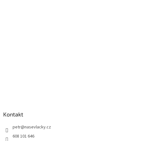
Kontakt
petr
@
nasevlacky.cz
608 101 646