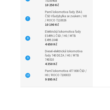
7510040a
10 250 Kč
Parní lokomotiva řady 354.1
ČSD Všudybylka se zvukem / H0
/ ROCO 7110026
10 190 Kč
Elektrická lokomotiva řady
ES499.1 ČSD / H0 / MTB
E499.1048
4 650 Kč
Diesel-elektrická lokomotiva
řady 740 DEZA / H0 / MTB
740310
4 350 Kč
Parní lokomotiva 477 008 ČSD /
H0 / ROCO 7100033
9 895 Kč
Z
á
p
a