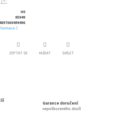
H0
85949
4897069499496
informace
ZEPTAT SE
HLÍDAT
SDÍLET
ší
Garance doručení
nepoškozeného zboží