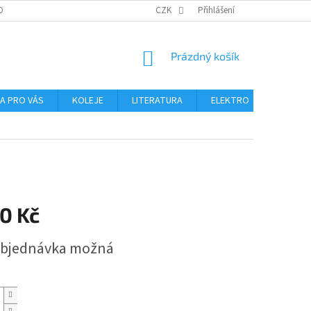
OBNÍCH ÚDAJŮ
CZK
Přihlášení
NÁKUPNÍ
Prázdný košík
KOŠÍK
NA PRO VÁS
KOLEJE
LITERATURA
ELEKTRO
MIKROS
0 Kč
bjednávka možná