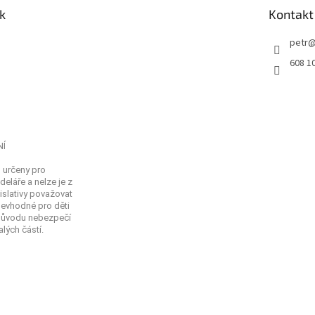
k
Kontakt
petr
608 1
NÍ
 určeny pro
eláře a nelze je z
islativy považovat
Nevhodné pro děti
 důvodu nebezpečí
lých částí.