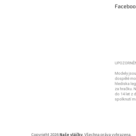
t
Faceboo
í
UPOZORNĚ
Modely jsou
dospělé mod
hlediska leg
za hračku. 
do 14 let z
spolknutí ma
Copyright 2026
Naše vláčky
. Všechna práva vyhrazena.