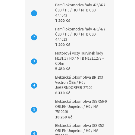
Parní lokomotiva řady 476/477
ČSD / H0 / HO / MTB CSD
477.043
7 200 Kč
Parní lokomotiva řady 476/477
ČSD / H0 / HO / MTB CSD
477.013
7 200 Kč
Motorové vozy Hurvínek řady
M131.1 / H0 / MTB M131.1278 +
CDlm
5 450 Kč
Elektrická lokomotiva BR 193
Vectron ÖBB / H0 /
JAGERNDORFER 27100
6 330 Kč
Elektrická lokomotiva 383 056-9
ORLEN Unipetrol / H0 / NV
7510040
10 250 Kč
Elektrická lokomotiva 383 052
ORLEN Unipetrol / H0 / NV