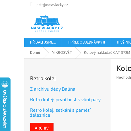
Přejít
petr@nasevlacky.cz
na
obsah
PŘIDALI JSME...
!! PŘEDOBJEDNÁVKY !!
!!! VÝPR
Domů
MIKROSVĚT
Kolový nakladač CAT 972M 
P
Kol
o
s
Průměr
Neohod
Retro kolej
t
hodnoce
r
produkt
Z archivu dědy Balína
a
je
Retro kolej: první host s vůní páry
0,0
n
z
n
Retro kolej: setkání s pamětí
5
í
železnice
hvězdič
p
a
ARCHIV