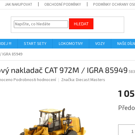
JAK NAKUPOVAT
OBCHODNÍ PODMÍNKY
PODMÍNKY OCHRANY OS
HLEDAT
ODEJ !!!
START SETY
LOKOMOTIVY
VOZY
NAŠE DÍL
/ IGRA 85949
ový nakladač CAT 972M / IGRA 85949
583
né
noceno
Podrobnosti hodnocení
Značka:
Diecast Masters
ní
1 05
u
Měrná
Předo
cena:
ek.