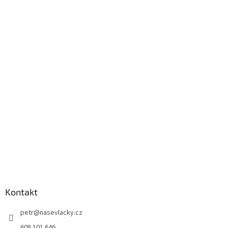
Kontakt
petr
@
nasevlacky.cz
608 101 646