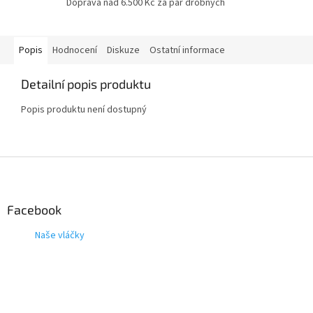
Doprava nad 6.500 Kč za pár drobných
Popis
Hodnocení
Diskuze
Ostatní informace
Detailní popis produktu
Popis produktu není dostupný
Z
á
p
a
Facebook
t
Naše vláčky
í