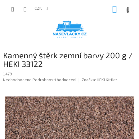
Přejít
NÁKUP
na
CZK
obsah
KOŠÍK
Kamenný štěrk zemní barvy 200 g /
HEKI 33122
1479
Průměrné
Neohodnoceno
Podrobnosti hodnocení
Značka:
HEKI Kittler
hodnocení
produktu
je
0,0
z
5
hvězdiček.