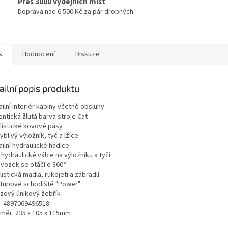
Přes 3000 výdejních míst
Doprava nad 6.500 Kč za pár drobných
s
Hodnocení
Diskuze
ailní popis produktu
ailní interiér kabiny včetně obsluhy
entická žlutá barva stroje Cat
alistické kovové pásy
yblivý výložník, tyč a lžíce
ailní hydraulické hadice
 hydraulické válce na výložníku a tyči
dvozek se otáčí o 360°
listická madla, rukojeti a zábradlí
ístupové schodiště "Power"
uzový únikový žebřík
N: 4897069496518
změr: 235 x 105 x 115mm