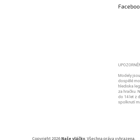
t
Faceboo
í
UPOZORNĚ
Modely jsou
dospělé mod
hlediska leg
za hračku. 
do 14 let z
spolknutí ma
Copyright 2026
Naše vláčky
. Všechna práva vyhrazena.