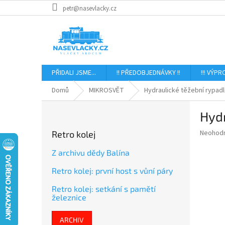
Přejít
petr@nasevlacky.cz
na
obsah
PŘIDALI JSME...
!! PŘEDOBJEDNÁVKY !!
!!! VÝPR
Domů
MIKROSVĚT
Hydraulické těžební rypadl
P
Hydr
o
s
Průměr
Neohod
Retro kolej
t
hodnoce
r
produkt
Z archivu dědy Balína
a
je
Retro kolej: první host s vůní páry
0,0
n
z
n
Retro kolej: setkání s pamětí
5
í
železnice
hvězdič
p
a
ARCHIV