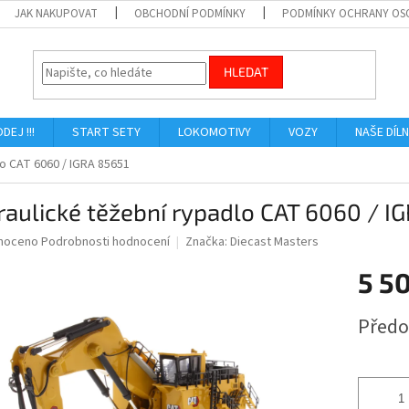
JAK NAKUPOVAT
OBCHODNÍ PODMÍNKY
PODMÍNKY OCHRANY OS
HLEDAT
ODEJ !!!
START SETY
LOKOMOTIVY
VOZY
NAŠE DÍL
o CAT 6060 / IGRA 85651
aulické těžební rypadlo CAT 6060 / I
né
noceno
Podrobnosti hodnocení
Značka:
Diecast Masters
ní
5 5
u
Měrná
Předo
cena:
ek.