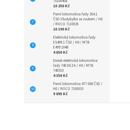
7510040a
10 250 Kč
Parní lokomotiva řady 354.1
ČSD Všudybylka se zvukem / H0
/ ROCO 7110026
10 190 Kč
Elektrická lokomotiva řady
ES499.1 ČSD / H0 / MTB
E499.1048
4 650 Kč
Diesel-elektrická lokomotiva
řady 740 DEZA / H0 / MTB
740310
4 350 Kč
Parní lokomotiva 477 008 ČSD /
H0 / ROCO 7100033
9 895 Kč
Z
á
p
a