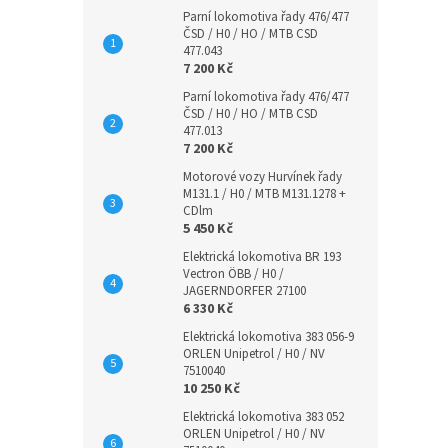
Parní lokomotiva řady 476/477
ČSD / H0 / HO / MTB CSD
477.043
7 200 Kč
Parní lokomotiva řady 476/477
ČSD / H0 / HO / MTB CSD
477.013
7 200 Kč
Motorové vozy Hurvínek řady
M131.1 / H0 / MTB M131.1278 +
CDlm
5 450 Kč
Elektrická lokomotiva BR 193
Vectron ÖBB / H0 /
JAGERNDORFER 27100
6 330 Kč
Elektrická lokomotiva 383 056-9
ORLEN Unipetrol / H0 / NV
7510040
10 250 Kč
Elektrická lokomotiva 383 052
ORLEN Unipetrol / H0 / NV