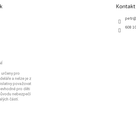
k
Kontakt
petr
608 1
NÍ
 určeny pro
eláře a nelze je z
islativy považovat
Nevhodné pro děti
 důvodu nebezpečí
lých částí.