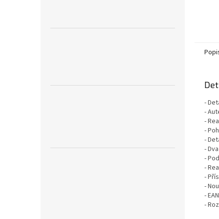
Popi
Det
- Det
- Aut
- Re
- Poh
- Det
- Dva
- Po
- Rea
- Př
- No
- EA
- Ro