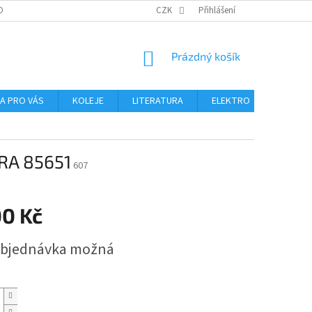
OBNÍCH ÚDAJŮ
CZK
Přihlášení
NÁKUPNÍ
Prázdný košík
KOŠÍK
NA PRO VÁS
KOLEJE
LITERATURA
ELEKTRO
MIKROS
GRA 85651
607
00 Kč
bjednávka možná