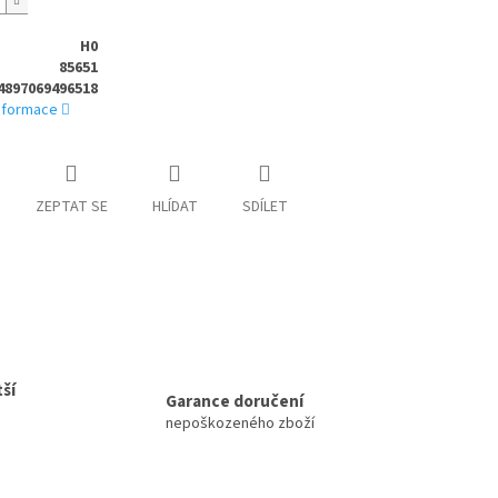
H0
85651
4897069496518
informace
ZEPTAT SE
HLÍDAT
SDÍLET
ší
Garance doručení
nepoškozeného zboží