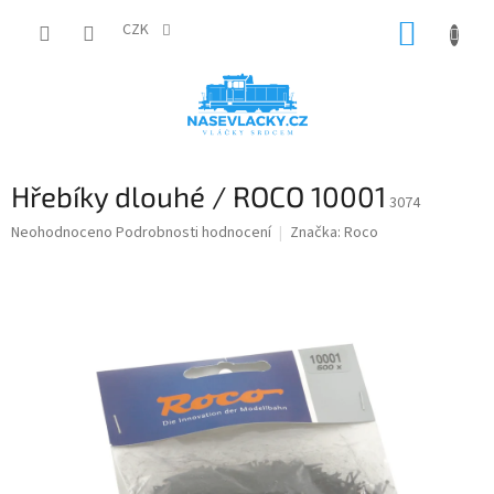
Přejít
NÁKUP
na
CZK
obsah
KOŠÍK
Hřebíky dlouhé / ROCO 10001
3074
Průměrné
Neohodnoceno
Podrobnosti hodnocení
Značka:
Roco
hodnocení
produktu
je
0,0
z
5
hvězdiček.