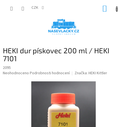
Přejít
NÁKUP
na
CZK
obsah
KOŠÍK
HEKI dur pískovec 200 ml / HEKI
7101
2095
Průměrné
Neohodnoceno
Podrobnosti hodnocení
Značka:
HEKI Kittler
hodnocení
produktu
je
0,0
z
5
hvězdiček.