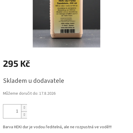
295 Kč
Měrná
Skladem u dodavatele
cena:
Můžeme doručit do:
17.8.2026
Barva HEKI dur je vodou ředitelná, ale ne rozpustná ve vodě!!!