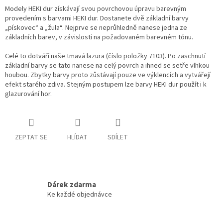
Modely HEKI dur získávají svou povrchovou úpravu barevným
provedením s barvami HEKI dur. Dostanete dvě základní barvy
„pískovec“ a „žula“. Nejprve se neprůhledně nanese jedna ze
základních barev, v závislosti na požadovaném barevném tónu.
Celé to dotváří naše tmavá lazura (číslo položky 7103). Po zaschnutí
základní barvy se tato nanese na celý povrch a ihned se setře vlhkou
houbou. Zbytky barvy proto zůstávají pouze ve výklencích a vytvářejí
efekt starého zdiva. Stejným postupem lze barvy HEKI dur použít i k
glazurování hor.
ZEPTAT SE
HLÍDAT
SDÍLET
Dárek zdarma
Ke každé objednávce