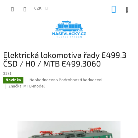
Přejít
NÁKUP
na
CZK
obsah
KOŠÍK
Elektrická lokomotiva řady E499.3
ČSD / H0 / MTB E499.3060
3181
Průměrné
Neohodnoceno
Podrobnosti hodnocení
Novinka
hodnocení
Značka:
MTB-model
produktu
je
0,0
z
5
hvězdiček.