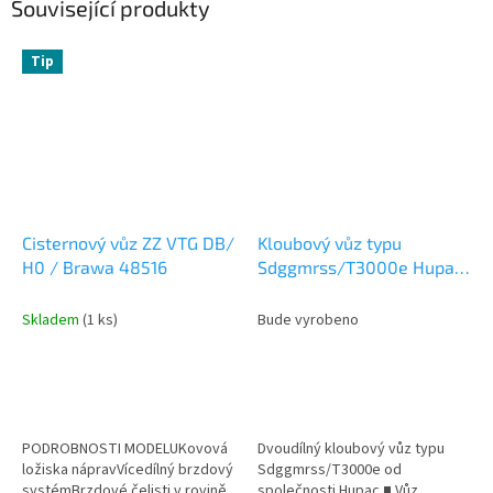
Související produkty
Tip
Cisternový vůz ZZ VTG DB/
Kloubový vůz typu
H0 / Brawa 48516
Sdggmrss/T3000e Hupac
/ H0 / ROCO 6600137
Skladem
(1 ks)
Bude vyrobeno
PODROBNOSTI MODELUKovová
Dvoudílný kloubový vůz typu
ložiska nápravVícedílný brzdový
Sdggmrss/T3000e od
systémBrzdové čelisti v rovině
společnosti Hupac.■ Vůz