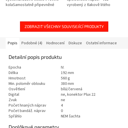
kolaSamostatně připevněné
vyrobený z tlakově litého
kryty ložisek nápravSamostatně
kovu.■ Naložený dvěma
připevněné
12,5metrovými výměnnými
žebříkySamostatně...
nástavbami od spediční
společnosti...
ZOBRAZIT VŠECHNY SOUVISEJÍCÍ PRODUKTY
Popis
Podobné (4)
Hodnocení
Diskuze
Ostatní informace
Detailní popis produktu
Epocha
IV.
Délka
192 mm
Hmotnost
560 g
Min. poloměr oblouku
380 mm
Osvětlení
bílá/červená
Digital
ne, konektor Plux 22
Zvuk
ne
Počet hnaných náprav
4
Počet bandáž. náprav
0
Spřáhlo
NEM šachta
Doplňkové parametry