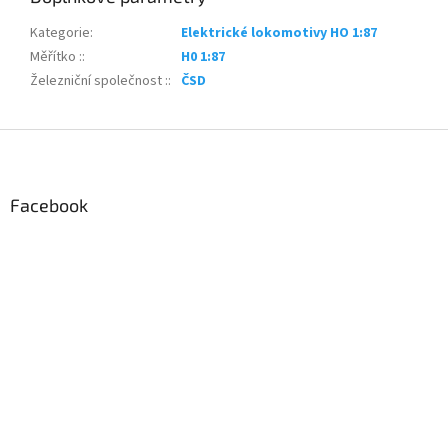
Kategorie
:
Elektrické lokomotivy HO 1:87
Měřítko :
:
H0 1:87
Železniční společnost :
:
ČSD
Z
á
p
a
Facebook
t
í