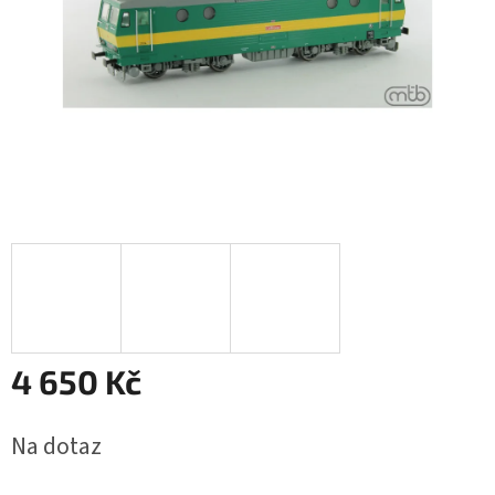
4 650 Kč
Měrná
Na dotaz
cena: