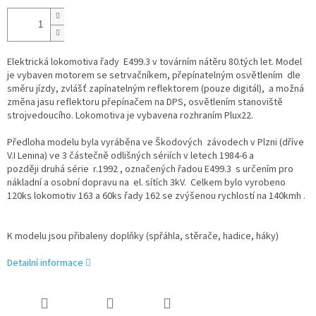
Elektrická lokomotiva řady E499.3 v továrním nátěru 80.tých let. Model
je vybaven motorem se setrvačníkem, přepínatelným osvětlením dle
směru jízdy, zvlášť zapínatelným reflektorem (pouze digitál), a možná
změna jasu reflektoru přepínačem na DPS, osvětlením stanoviště
strojvedoucího. Lokomotiva je vybavena rozhraním Plux22.
Předloha modelu byla vyráběna ve Škodových závodech v Plzni (dříve
V.I Lenina) ve 3 částečně odlišných sériích v letech 1984-6 a
později druhá série r.1992 , označených řadou E499.3 s určením pro
nákladní a osobní dopravu na el. sítích 3kV. Celkem bylo vyrobeno
120ks lokomotiv 163 a 60ks řady 162 se zvýšenou rychlostí na 140kmh .
K modelu jsou přibaleny doplňky (spřáhla, stěrače, hadice, háky)
Detailní informace