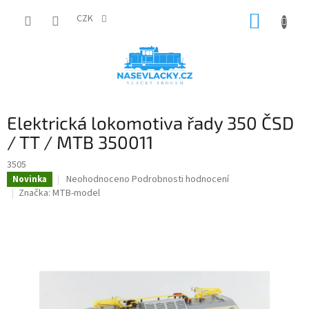
Přejít
NÁKUP
na
CZK
obsah
KOŠÍK
Elektrická lokomotiva řady 350 ČSD
/ TT / MTB 350011
3505
Průměrné
Neohodnoceno
Podrobnosti hodnocení
Novinka
hodnocení
Značka:
MTB-model
produktu
je
0,0
z
5
hvězdiček.