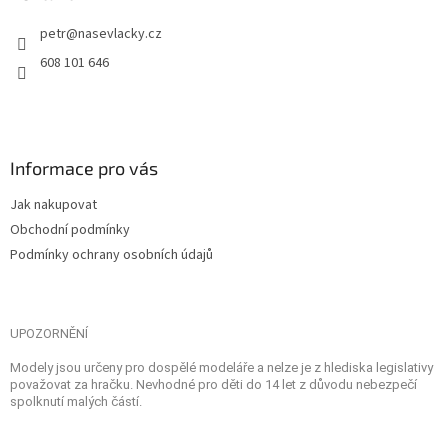
petr
@
nasevlacky.cz
608 101 646
Informace pro vás
Jak nakupovat
Obchodní podmínky
Podmínky ochrany osobních údajů
UPOZORNĚNÍ
Modely jsou určeny pro dospělé modeláře a nelze je z hlediska legislativy
považovat za hračku. Nevhodné pro děti do 14 let z důvodu nebezpečí
spolknutí malých částí.