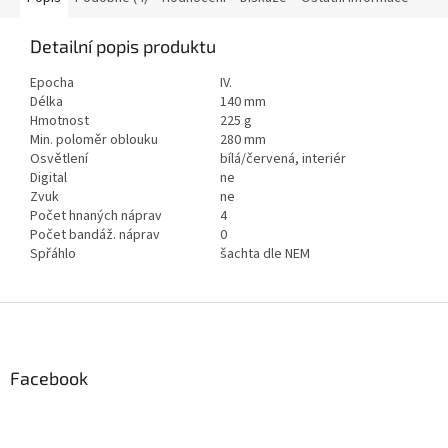
Detailní popis produktu
Epocha
IV.
Délka
140 mm
Hmotnost
225 g
Min. poloměr oblouku
280 mm
Osvětlení
bílá/červená, interiér
Digital
ne
Zvuk
ne
Počet hnaných náprav
4
Počet bandáž. náprav
0
Spřáhlo
šachta dle NEM
Z
á
p
a
Facebook
t
í