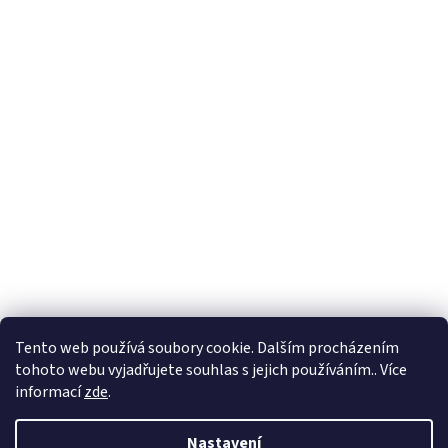
Tento web používá soubory cookie. Dalším procházením
tohoto webu vyjadřujete souhlas s jejich používáním.. Více
informací
zde
.
Nastavení