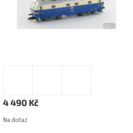
4 490 Kč
Měrná
Na dotaz
cena: