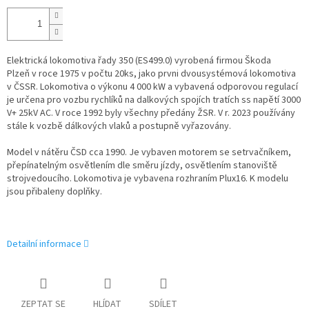
Elektrická lokomotiva řady 350 (ES499.0) vyrobená firmou Škoda
Plzeň v roce 1975 v počtu 20ks, jako prvni dvousystémová lokomotiva
v ČSSR. Lokomotiva o výkonu 4 000 kW a vybavená odporovou regulací
je určena pro vozbu rychlíků na dalkových spojích tratích ss napětí 3000
V+ 25kV AC. V roce 1992 byly všechny předány ŽSR. V r. 2023 používány
stále k vozbě dálkových vlaků a postupně vyřazovány.
Model v nátěru ČSD cca 1990. Je vybaven motorem se setrvačníkem,
přepínatelným osvětlením dle směru jízdy, osvětlením stanoviště
strojvedoucího. Lokomotiva je vybavena rozhraním Plux16. K modelu
jsou přibaleny doplňky.
Detailní informace
ZEPTAT SE
HLÍDAT
SDÍLET