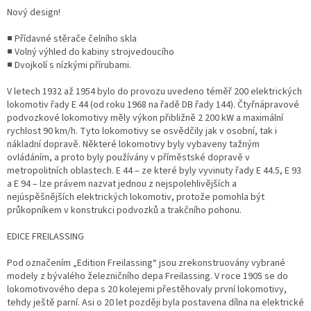
Nový design!
■ Přídavné stěrače čelního skla
■ Volný výhled do kabiny strojvedoucího
■ Dvojkolí s nízkými přírubami.
V letech 1932 až 1954 bylo do provozu uvedeno téměř 200 elektrických
lokomotiv řady E 44 (od roku 1968 na řadě DB řady 144). Čtyřnápravové
podvozkové lokomotivy měly výkon přibližně 2 200 kW a maximální
rychlost 90 km/h. Tyto lokomotivy se osvědčily jak v osobní, tak i
nákladní dopravě. Některé lokomotivy byly vybaveny tažným
ovládáním, a proto byly používány v příměstské dopravě v
metropolitních oblastech. E 44 – ze které byly vyvinuty řady E 44.5, E 93
a E 94 – lze právem nazvat jednou z nejspolehlivějších a
nejúspěšnějších elektrických lokomotiv, protože pomohla být
průkopníkem v konstrukci podvozků a trakčního pohonu.
EDICE FREILASSING
Pod označením „Edition Freilassing“ jsou zrekonstruovány vybrané
modely z bývalého železničního depa Freilassing. V roce 1905 se do
lokomotivového depa s 20 kolejemi přestěhovaly první lokomotivy,
tehdy ještě parní. Asi o 20 let později byla postavena dílna na elektrické