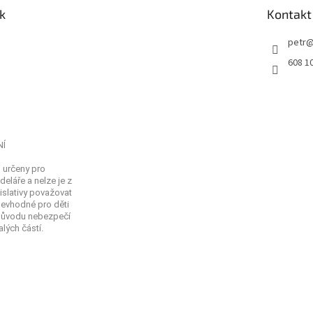
k
Kontakt
petr
608 1
NÍ
 určeny pro
eláře a nelze je z
islativy považovat
Nevhodné pro děti
 důvodu nebezpečí
lých částí.