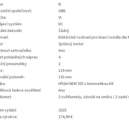
a:
N
zniční společnost:
SBB
cha:
VI.
ájecí systém:
DC
tální dekodér
Žádný
raní:
Elektrické rozhraní pro hnací vozidla dl
or
3pólový motor
tnost setrvačníku:
Ano
et poháněných náprav
4
kční pneumatiky:
2
a :
116 mm
mální poloměr:
192 mm
jka:
Hřídel NEM 355 s kinematikou KK
lňková funkce osvětlení
Ano
tlomet:
3 světlomety, závislé na směru / 2 zadní 
um vydání:
2025
a výrobce:
274,90 €