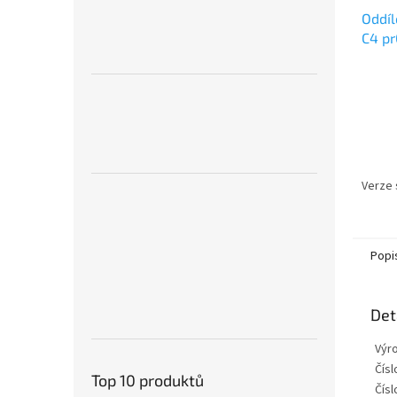
Oddíl
C4 pr
FLEI
Verze 
Popi
Det
Výr
Číslo
Top 10 produktů
Čísl