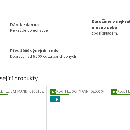
Doručíme v nejkrat
Dárek zdarma
možné době
Ke každé objednávce
zboží skladem.
Přes 3000 výdejních míst
Doprava nad 6.500 Kč za pár drobných
sející produkty
d:
FLEISCHMANN_6260102
Kód:
FLEISCHMANN_6260104
Kód:
F
nka
Novinka
Novinka
Tip