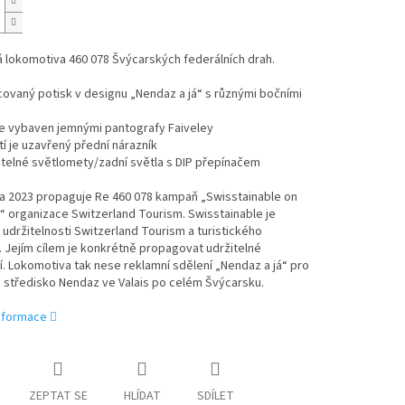
á lokomotiva 460 078 Švýcarských federálních drah.
ovaný potisk v designu „Nendaz a já“ s různými bočními
je vybaven jemnými pantografy Faiveley
í je uzavřený přední nárazník
telné světlomety/zadní světla s DIP přepínačem
a 2023 propaguje Re 460 078 kampaň „Swisstainable on
 organizace Switzerland Tourism. Swisstainable je
 udržitelnosti Switzerland Tourism a turistického
 Jejím cílem je konkrétně propagovat udržitelné
. Lokomotiva tak nese reklamní sdělení „Nendaz a já“ pro
é středisko Nendaz ve Valais po celém Švýcarsku.
informace
ZEPTAT SE
HLÍDAT
SDÍLET