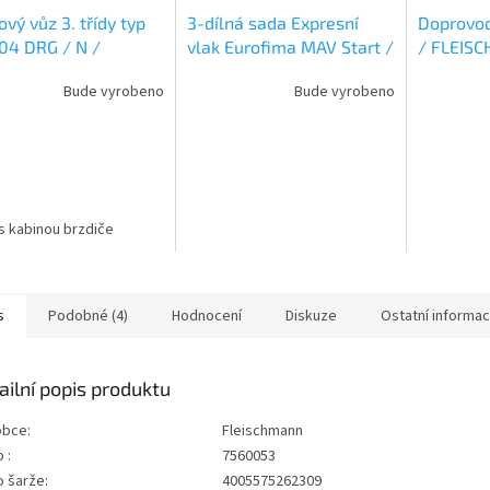
ový vůz 3. třídy typ
3-dílná sada Expresní
Doprovod
04 DRG / N /
vlak Eurofima MAV Start /
/ FLEIS
SCHMANN 6260102
N / FLEISCHMANN
Bude vyrobeno
Bude vyrobeno
6260104
s kabinou brzdiče
s
Podobné (4)
Hodnocení
Diskuze
Ostatní informa
ailní popis produktu
obce:
Fleischmann
 :
7560053
o šarže:
4005575262309