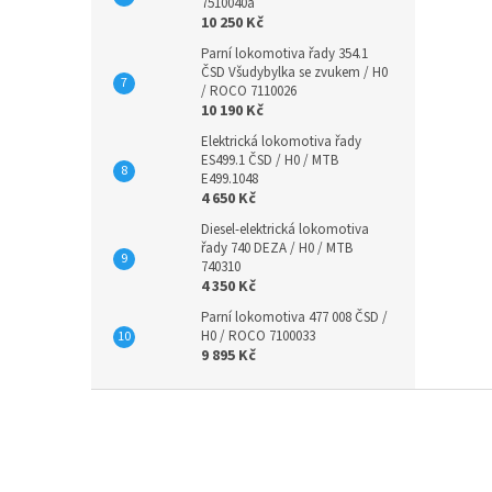
7510040a
10 250 Kč
Parní lokomotiva řady 354.1
ČSD Všudybylka se zvukem / H0
/ ROCO 7110026
10 190 Kč
Elektrická lokomotiva řady
ES499.1 ČSD / H0 / MTB
E499.1048
4 650 Kč
Diesel-elektrická lokomotiva
řady 740 DEZA / H0 / MTB
740310
4 350 Kč
Parní lokomotiva 477 008 ČSD /
H0 / ROCO 7100033
9 895 Kč
Z
á
p
a