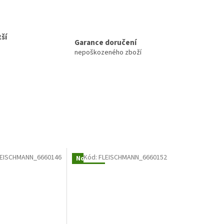
ší
Garance doručení
nepoškozeného zboží
LEISCHMANN_6660146
Kód:
FLEISCHMANN_6660152
Novinka