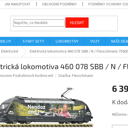
JAK NAKUPOVAT
OBCHODNÍ PODMÍNKY
PODMÍNKY OCHRANY OS
HLEDAT
ODEJ !!!
START SETY
LOKOMOTIVY
VOZY
NAŠE DÍL
Elektrické
Elektrická lokomotiva 460 078 SBB / N / Fleischmann 7560
ktrická lokomotiva 460 078 SBB / N /
né
noceno
Podrobnosti hodnocení
Značka:
Fleischmann
ní
6 3
u
Měrná
K dod
cena:
ek.
Můžeme d