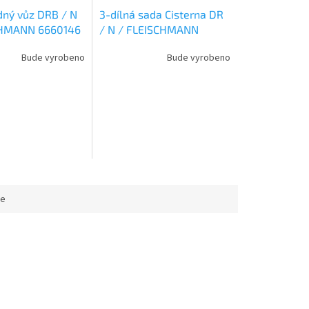
ný vůz DRB / N
3-dílná sada Cisterna DR
CHMANN 6660146
/ N / FLEISCHMANN
6660152
Bude vyrobeno
Bude vyrobeno
ce