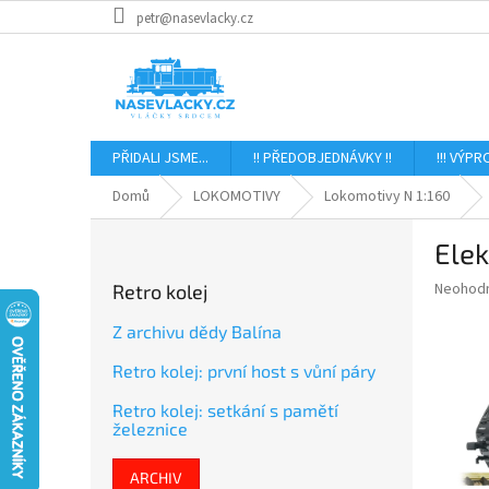
Přejít
petr@nasevlacky.cz
na
obsah
PŘIDALI JSME...
!! PŘEDOBJEDNÁVKY !!
!!! VÝPR
Domů
LOKOMOTIVY
Lokomotivy N 1:160
P
Ele
o
s
Průměr
Neohod
Retro kolej
t
hodnoce
r
produkt
Z archivu dědy Balína
a
je
Retro kolej: první host s vůní páry
0,0
n
z
n
Retro kolej: setkání s pamětí
5
í
železnice
hvězdič
p
a
ARCHIV