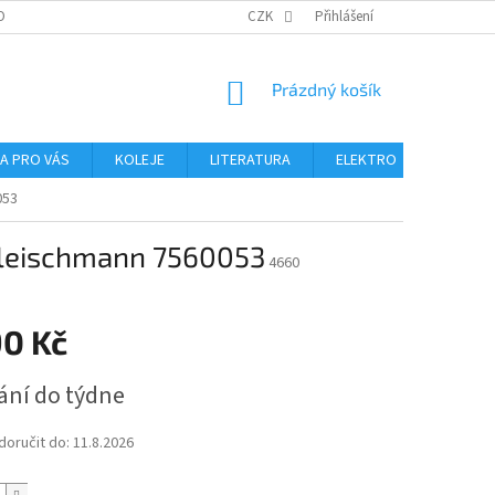
OBNÍCH ÚDAJŮ
CZK
Přihlášení
NÁKUPNÍ
Prázdný košík
KOŠÍK
NA PRO VÁS
KOLEJE
LITERATURA
ELEKTRO
MIKROS
053
 Fleischmann 7560053
4660
90 Kč
ání do týdne
oručit do:
11.8.2026