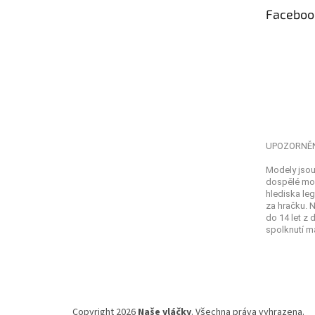
t
Faceboo
í
UPOZORNĚ
Modely jsou
dospělé mod
hlediska leg
za hračku. 
do 14 let z
spolknutí ma
Copyright 2026
Naše vláčky
. Všechna práva vyhrazena.