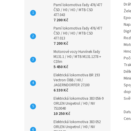
Dráh
Parní lokomotiva řady 476/477
ČSD / H0 / HO / MTB CSD
Žele
477.043
Epo
7 200 Kč
Nap
Parní lokomotiva řady 476/477
Digi
ČSD / H0 / HO / MTB CSD
Rozh
477.013
7 200 Kč
Mot
Hmo
Motorové vozy Hurvínek řady
M131.1 / H0 / MTB M131.1278 +
Poč
CDlm
Tra
5 450 Kč
Délk
Elektrická lokomotiva BR 193
Mini
Vectron ÖBB / H0 /
Spo
JAGERNDORFER 27100
6 330 Kč
dop
Svě
Elektrická lokomotiva 383 056-9
ORLEN Unipetrol / H0 / NV
7510040
Dat
10 250 Kč
Cen
Elektrická lokomotiva 383 052
ORLEN Unipetrol / H0 / NV