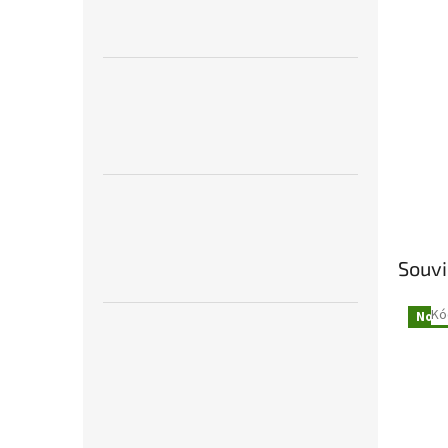
Souvi
Kó
Novi