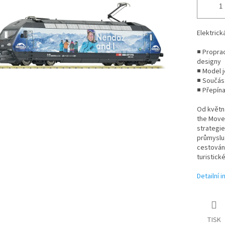
Elektrick
■ Proprac
designy
■ Model 
■ Součást
■ Přepína
Od květn
the Move“
strategie
průmyslu.
cestování
turistick
Detailní 
TISK