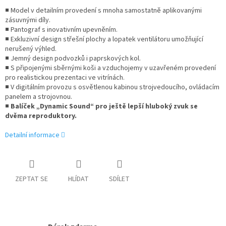
■ Model v detailním provedení s mnoha samostatně aplikovanými
zásuvnými díly.
■ Pantograf s inovativním upevněním.
■ Exkluzivní design střešní plochy a lopatek ventilátoru umožňující
nerušený výhled.
■ Jemný design podvozků i paprskových kol.
■ S připojenými sběrnými koši a vzduchojemy v uzavřeném provedení
pro realistickou prezentaci ve vitrínách.
■ V digitálním provozu s osvětlenou kabinou strojvedoucího, ovládacím
panelem a strojovnou.
■
Balíček „Dynamic Sound“ pro ještě lepší hluboký zvuk se
dvěma reproduktory.
Detailní informace
ZEPTAT SE
HLÍDAT
SDÍLET