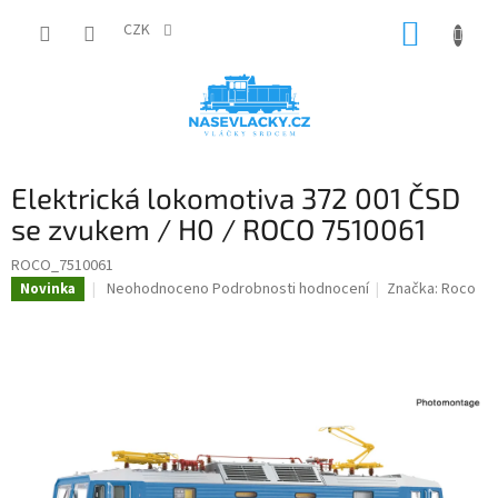
Přejít
NÁKUP
na
CZK
obsah
KOŠÍK
Elektrická lokomotiva 372 001 ČSD
se zvukem / H0 / ROCO 7510061
ROCO_7510061
Průměrné
Neohodnoceno
Podrobnosti hodnocení
Značka:
Roco
Novinka
hodnocení
produktu
je
0,0
z
5
hvězdiček.