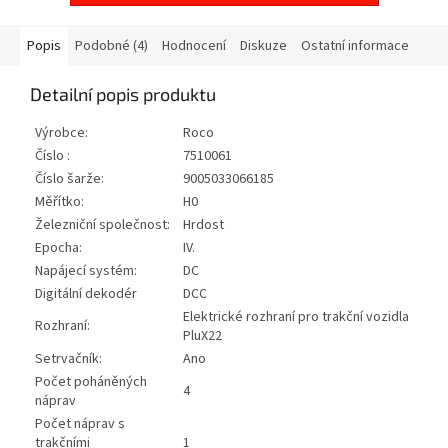
Popis
Podobné (4)
Hodnocení
Diskuze
Ostatní informace
Detailní popis produktu
Výrobce:
Roco
Číslo :
7510061
Číslo šarže:
9005033066185
Měřítko:
H0
Železniční společnost:
Hrdost
Epocha:
IV.
Napájecí systém:
DC
Digitální dekodér
DCC
Elektrické rozhraní pro trakční vozidla
Rozhraní:
PluX22
Setrvačník:
Ano
Počet poháněných
4
náprav
Počet náprav s
trakčními
1