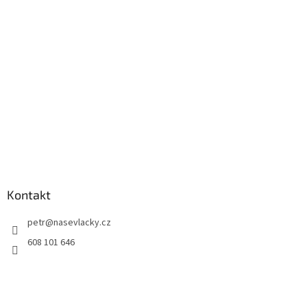
Kontakt
petr
@
nasevlacky.cz
608 101 646