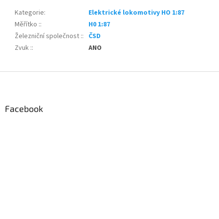
Kategorie
:
Elektrické lokomotivy HO 1:87
Měřítko :
:
H0 1:87
Železniční společnost :
:
ČSD
Zvuk :
:
ANO
Z
á
p
a
Facebook
t
í