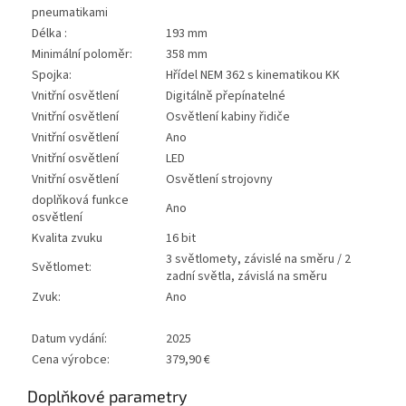
pneumatikami
Délka :
193 mm
Minimální poloměr:
358 mm
Spojka:
Hřídel NEM 362 s kinematikou KK
Vnitřní osvětlení
Digitálně přepínatelné
Vnitřní osvětlení
Osvětlení kabiny řidiče
Vnitřní osvětlení
Ano
Vnitřní osvětlení
LED
Vnitřní osvětlení
Osvětlení strojovny
doplňková funkce
Ano
osvětlení
Kvalita zvuku
16 bit
3 světlomety, závislé na směru / 2
Světlomet:
zadní světla, závislá na směru
Zvuk:
Ano
Datum vydání:
2025
Cena výrobce:
379,90 €
Doplňkové parametry