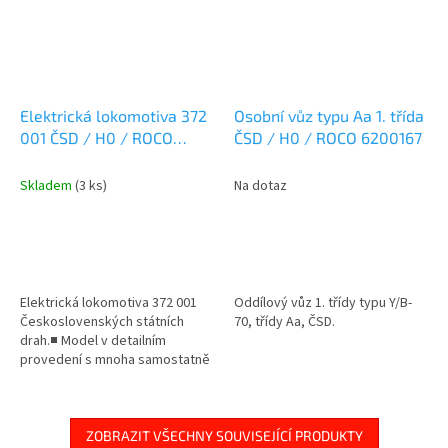
Elektrická lokomotiva 372
Osobní vůz typu Aa 1. třída
001 ČSD / H0 / ROCO
ČSD / H0 / ROCO 6200167
7500061
Skladem
(3 ks)
Na dotaz
Elektrická lokomotiva 372 001
Oddílový vůz 1. třídy typu Y/B-
Československých státních
70, třídy Aa, ČSD.
drah.■ Model v detailním
provedení s mnoha samostatně
aplikovanými zásuvnými díly.■
Pantograf s inovativním
upevněním.■...
ZOBRAZIT VŠECHNY SOUVISEJÍCÍ PRODUKTY